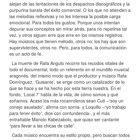
alejan de las tentaciones de los despachos discográficos y la
purpurina barata del éxito comercial. O los que no atienden a
las melodías reflexivas y no les interesa la posible carga
emocional. Para todos los gustos. Porque unos intentan
depurar sus conceptos sin mirar atrás, para no repetirse tal
vez, y otros siguen erre que erre en los mismos registros.
Hay músicos que tienen método, otros no; los hay que son
supervivientes, otros no. Pero, para todos, la comunicación
es un acto de fe.
La muerte de Rafa Angulo recorre los recodos vitales de
todo el documental, todo un referente en el mundillo musical
aragonés, del mismo modo que el productor y músico Rafa
Domínguez, ‘Guisante’, se erige como un catalizador de lo
que se hace y se ha hecho por esta tierra nuestra. En el
fondo, ‘Local 7’ habla de la vida, de cómo somos y qué
soñamos. Acaso los más rocanroleros sean Cuti –“soy un
conejo asustado”, afirma con sorna- y Loquillo –“yo trabajo
para tener éxito”, dice con contundencia-, y el más
entrañable Manolo Kabezabolo, que quiso ser cantante
“para llevar a las chicas de calle”.
Cada músico encuentra su estilo propio, pero buscan todos