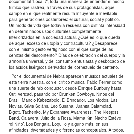
documental ‘Local 7’, toda una manera de entender el hecho
fílmico que rastrea, a través de sus protagonistas, aquel
campo en el que realmente resulta influyente e inevitable
para generaciones posteriores: el cultural, social y político.
Un modo de vida que todavía resuena con distinta intensidad
en determinados usos culturales completamente
interiorizados en la sociedad actual. ¿Qué es lo que queda
de aquel exceso de utopía y contracultura? ¿Desaparece
con el mismo gesto vertiginoso con el que surge de las
cenizas del descontento? Días de celebración del cuerpo y la
armonía universal, y del consumo entusiasta y desbocado de
los ácidos lisérgicos derivados del cornezuelo de centeno.
Por el documental de Nebra aparecen músicos actuales de
esta tierra nuestra, con el crítico musical Pablo Ferrer como
una suerte de hilo conductor, desde Enrique Bunbury hasta
Cuti Vericad, pasando por Drunken Cowboys, Niños del
Brasil, Manolo Kabezabolo, El Brindador, Los Modos, Las
Novias, Silvia Soláns, Leo Susana, Juanita Calamidad,
Bigott, Tachenko, My Expansive Awareness, The Kleejoss
Band, Calavera, Julio de la Rosa, Mama Kin, Nacho Estéve
‘el Niño’, Los Bengala, Loquillo y alguno más, en sus
afinidades, diversidades y diferencias conceptuales. A todos,