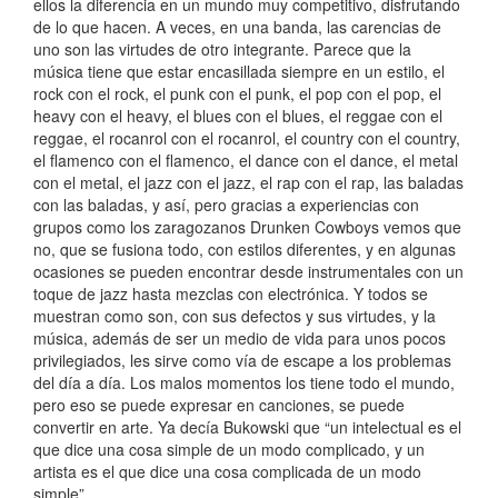
ellos la diferencia en un mundo muy competitivo, disfrutando
de lo que hacen. A veces, en una banda, las carencias de
uno son las virtudes de otro integrante. Parece que la
música tiene que estar encasillada siempre en un estilo, el
rock con el rock, el punk con el punk, el pop con el pop, el
heavy con el heavy, el blues con el blues, el reggae con el
reggae, el rocanrol con el rocanrol, el country con el country,
el flamenco con el flamenco, el dance con el dance, el metal
con el metal, el jazz con el jazz, el rap con el rap, las baladas
con las baladas, y así, pero gracias a experiencias con
grupos como los zaragozanos Drunken Cowboys vemos que
no, que se fusiona todo, con estilos diferentes, y en algunas
ocasiones se pueden encontrar desde instrumentales con un
toque de jazz hasta mezclas con electrónica. Y todos se
muestran como son, con sus defectos y sus virtudes, y la
música, además de ser un medio de vida para unos pocos
privilegiados, les sirve como vía de escape a los problemas
del día a día. Los malos momentos los tiene todo el mundo,
pero eso se puede expresar en canciones, se puede
convertir en arte. Ya decía Bukowski que “un intelectual es el
que dice una cosa simple de un modo complicado, y un
artista es el que dice una cosa complicada de un modo
simple”.