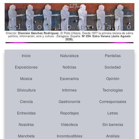
Director:
Dionisio Sánchez Rodríguez
. El Pollo Urbano. Desde 1977 la primera revista de sátira
política, información, ocio y cultura . Zaragoza. España.
Nº 254. Extra Verano (Julio Agosto
2026)
.
Inicio
Naturaleza
Pantallas
Exposiciones
Noticias
Sociedad
Música
Escenarios
Opinión
Silvicultura
Informes
Tecnologías
Ciencia
Gastronomía
Corresponsales
Entrevistas
Reportajes
Letras
Nosotras
Videoteca
Sin barreras
Mancheta
Incombustibles
Análisis