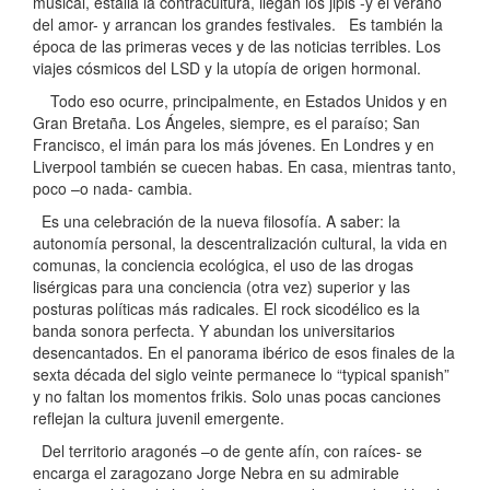
musical, estalla la contracultura, llegan los jipis -y el verano
del amor- y arrancan los grandes festivales. Es también la
época de las primeras veces y de las noticias terribles. Los
viajes cósmicos del LSD y la utopía de origen hormonal.
Todo eso ocurre, principalmente, en Estados Unidos y en
Gran Bretaña. Los Ángeles, siempre, es el paraíso; San
Francisco, el imán para los más jóvenes. En Londres y en
Liverpool también se cuecen habas. En casa, mientras tanto,
poco –o nada- cambia.
Es una celebración de la nueva filosofía. A saber: la
autonomía personal, la descentralización cultural, la vida en
comunas, la conciencia ecológica, el uso de las drogas
lisérgicas para una conciencia (otra vez) superior y las
posturas políticas más radicales. El rock sicodélico es la
banda sonora perfecta. Y abundan los universitarios
desencantados. En el panorama ibérico de esos finales de la
sexta década del siglo veinte permanece lo “typical spanish”
y no faltan los momentos frikis. Solo unas pocas canciones
reflejan la cultura juvenil emergente.
Del territorio aragonés –o de gente afín, con raíces- se
encarga el zaragozano Jorge Nebra en su admirable