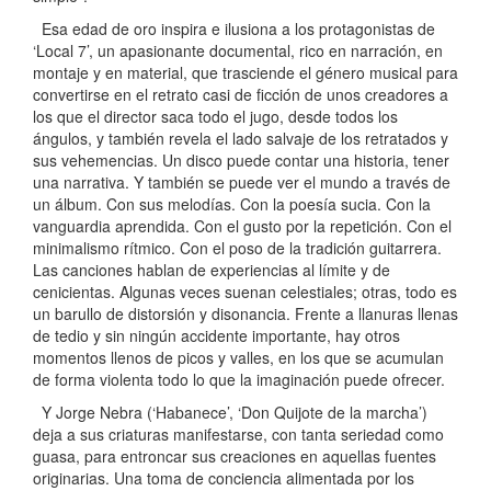
Esa edad de oro inspira e ilusiona a los protagonistas de
‘Local 7’, un apasionante documental, rico en narración, en
montaje y en material, que trasciende el género musical para
convertirse en el retrato casi de ficción de unos creadores a
los que el director saca todo el jugo, desde todos los
ángulos, y también revela el lado salvaje de los retratados y
sus vehemencias. Un disco puede contar una historia, tener
una narrativa. Y también se puede ver el mundo a través de
un álbum. Con sus melodías. Con la poesía sucia. Con la
vanguardia aprendida. Con el gusto por la repetición. Con el
minimalismo rítmico. Con el poso de la tradición guitarrera.
Las canciones hablan de experiencias al límite y de
cenicientas. Algunas veces suenan celestiales; otras, todo es
un barullo de distorsión y disonancia. Frente a llanuras llenas
de tedio y sin ningún accidente importante, hay otros
momentos llenos de picos y valles, en los que se acumulan
de forma violenta todo lo que la imaginación puede ofrecer.
Y Jorge Nebra (‘Habanece’, ‘Don Quijote de la marcha’)
deja a sus criaturas manifestarse, con tanta seriedad como
guasa, para entroncar sus creaciones en aquellas fuentes
originarias. Una toma de conciencia alimentada por los