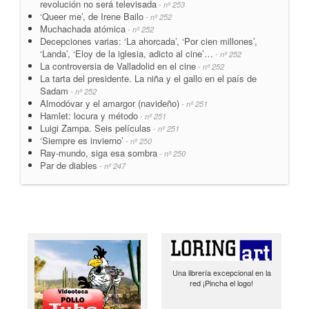
revolución no será televisada
- nº 253
‘Queer me’, de Irene Bailo
- nº 252
Muchachada atómica
- nº 252
Decepciones varias: ‘La ahorcada’, ‘Por cien millones’,
‘Landa’, ‘Eloy de la iglesia, adicto al cine’…
- nº 252
La controversia de Valladolid en el cine
- nº 252
La tarta del presidente. La niña y el gallo en el país de
Sadam
- nº 252
Almodóvar y el amargor (navideño)
- nº 251
Hamlet: locura y método
- nº 251
Luigi Zampa. Seis películas
- nº 251
‘Siempre es invierno’
- nº 250
Ray-mundo, siga esa sombra
- nº 250
Par de diables
- nº 247
Una librería excepcional en la
red ¡Pincha el logo!