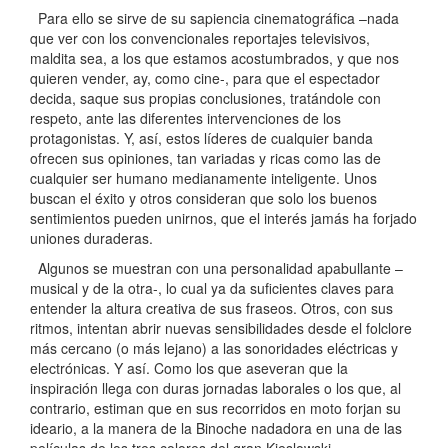
Para ello se sirve de su sapiencia cinematográfica –nada
que ver con los convencionales reportajes televisivos,
maldita sea, a los que estamos acostumbrados, y que nos
quieren vender, ay, como cine-, para que el espectador
decida, saque sus propias conclusiones, tratándole con
respeto, ante las diferentes intervenciones de los
protagonistas. Y, así, estos líderes de cualquier banda
ofrecen sus opiniones, tan variadas y ricas como las de
cualquier ser humano medianamente inteligente. Unos
buscan el éxito y otros consideran que solo los buenos
sentimientos pueden unirnos, que el interés jamás ha forjado
uniones duraderas.
Algunos se muestran con una personalidad apabullante –
musical y de la otra-, lo cual ya da suficientes claves para
entender la altura creativa de sus fraseos. Otros, con sus
ritmos, intentan abrir nuevas sensibilidades desde el folclore
más cercano (o más lejano) a las sonoridades eléctricas y
electrónicas. Y así. Como los que aseveran que la
inspiración llega con duras jornadas laborales o los que, al
contrario, estiman que en sus recorridos en moto forjan su
ideario, a la manera de la Binoche nadadora en una de las
películas de los tres colores del gran Kieslowski.