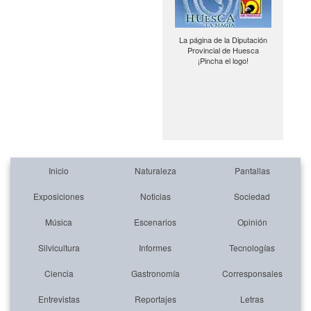
La página de la Diputación
Provincial de Huesca
¡Pincha el logo!
Inicio
Naturaleza
Pantallas
Exposiciones
Noticias
Sociedad
Música
Escenarios
Opinión
Silvicultura
Informes
Tecnologías
Ciencia
Gastronomía
Corresponsales
Entrevistas
Reportajes
Letras