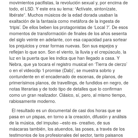
movimientos pacifistas, la revolución sexual y, por encima de
todo, el LSD. Y este era su lema: “Actívate, sintonízate,
libérate”. Muchos músicos de la edad dorada usaban la
exaltación de la fantasía como metáfora de la ingesta de
‘tripis’. De ellos beben los protagonistas de ‘Local 7’. De esos
momentos de transformación de finales de los años sesenta
del siglo veinte en adelante, con esa capacidad para sortear
los prejuicios y crear formas nuevas. Son sus espejos y
reflejan lo que son. Son el viento, la lluvia y el crepúsculo, la
luz en la puerta que les indica que han llegado a casa. Y
Nebra, que ya tocara el registro musical en ‘Tierra de cierzo’
o en el videoclip ‘I promise (Dab)’, se muestra sobrio y
contundente en el encadenado de escenas, de planos, de
primerísimos planos, de travellings, de fundidos en negro, de
notas literarias y de todo tipo de detalles que lo confirman
como un gran realizador. Clásico, sí, pero, al mismo tiempo,
rabiosamente moderno.
El resultado es un documental de casi dos horas que se
pasa en un pispas, en torno a la creación, difusión y análisis
de la música, del impulso –esto es- creativo, de sus
máscaras también, los atuendos, las poses, a través de los
testimonios de los profesionales del sector, tanto paisanos