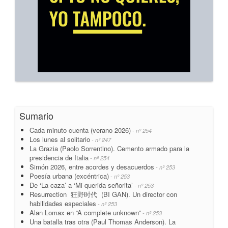
Sumario
Cada minuto cuenta (verano 2026)
- nº 254
Los lunes al solitario
- nº 247
La Grazia (Paolo Sorrentino). Cemento armado para la
presidencia de Italia
- nº 254
Simón 2026, entre acordes y desacuerdos
- nº 253
Poesía urbana (excéntrica)
- nº 253
De ‘La caza’ a ‘Mi querida señorita’
- nº 253
Resurrection 狂野时代 (BI GAN). Un director con
habilidades especiales
- nº 253
Alan Lomax en “A complete unknown”
- nº 253
Una batalla tras otra (Paul Thomas Anderson). La