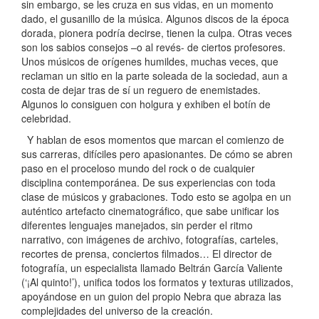
sin embargo, se les cruza en sus vidas, en un momento
dado, el gusanillo de la música. Algunos discos de la época
dorada, pionera podría decirse, tienen la culpa. Otras veces
son los sabios consejos –o al revés- de ciertos profesores.
Unos músicos de orígenes humildes, muchas veces, que
reclaman un sitio en la parte soleada de la sociedad, aun a
costa de dejar tras de sí un reguero de enemistades.
Algunos lo consiguen con holgura y exhiben el botín de
celebridad.
Y hablan de esos momentos que marcan el comienzo de
sus carreras, difíciles pero apasionantes. De cómo se abren
paso en el proceloso mundo del rock o de cualquier
disciplina contemporánea. De sus experiencias con toda
clase de músicos y grabaciones. Todo esto se agolpa en un
auténtico artefacto cinematográfico, que sabe unificar los
diferentes lenguajes manejados, sin perder el ritmo
narrativo, con imágenes de archivo, fotografías, carteles,
recortes de prensa, conciertos filmados… El director de
fotografía, un especialista llamado Beltrán García Valiente
(‘¡Al quinto!’), unifica todos los formatos y texturas utilizados,
apoyándose en un guion del propio Nebra que abraza las
complejidades del universo de la creación.