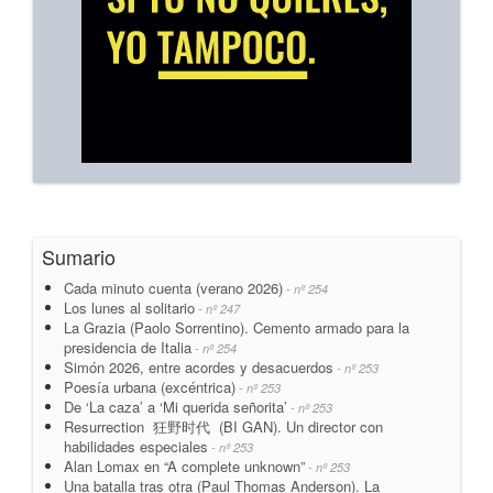
Sumario
Cada minuto cuenta (verano 2026)
- nº 254
Los lunes al solitario
- nº 247
La Grazia (Paolo Sorrentino). Cemento armado para la
presidencia de Italia
- nº 254
Simón 2026, entre acordes y desacuerdos
- nº 253
Poesía urbana (excéntrica)
- nº 253
De ‘La caza’ a ‘Mi querida señorita’
- nº 253
Resurrection 狂野时代 (BI GAN). Un director con
habilidades especiales
- nº 253
Alan Lomax en “A complete unknown”
- nº 253
Una batalla tras otra (Paul Thomas Anderson). La