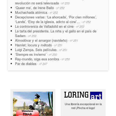
revolución no será televisada
- nº 253
‘Queer me’, de Irene Bailo
- nº 252
Muchachada atómica
- nº 252
Decepciones varias: ‘La ahorcada’, ‘Por cien millones’,
‘Landa’, ‘Eloy de la iglesia, adicto al cine’…
- nº 252
La controversia de Valladolid en el cine
- nº 252
La tarta del presidente. La niña y el gallo en el país de
Sadam
- nº 252
Almodóvar y el amargor (navideño)
- nº 251
Hamlet: locura y método
- nº 251
Luigi Zampa. Seis películas
- nº 251
‘Siempre es invierno’
- nº 250
Ray-mundo, siga esa sombra
- nº 250
Par de diables
- nº 247
Una librería excepcional en la
red ¡Pincha el logo!