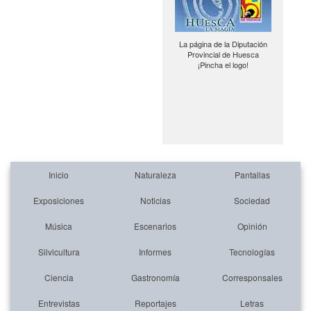
La página de la Diputación
Provincial de Huesca
¡Pincha el logo!
Inicio
Naturaleza
Pantallas
Exposiciones
Noticias
Sociedad
Música
Escenarios
Opinión
Silvicultura
Informes
Tecnologías
Ciencia
Gastronomía
Corresponsales
Entrevistas
Reportajes
Letras