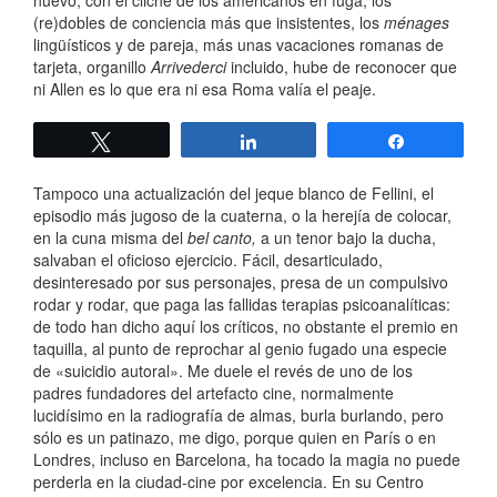
nuevo, con el cliché de los americanos en fuga, los
(re)dobles de conciencia más que insistentes, los
ménages
lingüísticos y de pareja, más unas vacaciones romanas de
tarjeta, organillo
Arrivederci
incluido, hube de reconocer que
ni Allen es lo que era ni esa Roma valía el peaje.
Twittear
Compartir
Compartir
Tampoco una actualización del jeque blanco de Fellini, el
episodio más jugoso de la cuaterna, o la herejía de colocar,
en la cuna misma del
bel canto,
a un tenor bajo la ducha,
salvaban el oficioso ejercicio. Fácil, desarticulado,
desinteresado por sus personajes, presa de un compulsivo
rodar y rodar, que paga las fallidas terapias psicoanalíticas:
de todo han dicho aquí los críticos, no obstante el premio en
taquilla, al punto de reprochar al genio fugado una especie
de «suicidio autoral». Me duele el revés de uno de los
padres fundadores del artefacto cine, normalmente
lucidísimo en la radiografía de almas, burla burlando, pero
sólo es un patinazo, me digo, porque quien en París o en
Londres, incluso en Barcelona, ha tocado la magia no puede
perderla en la ciudad-cine por excelencia. En su Centro