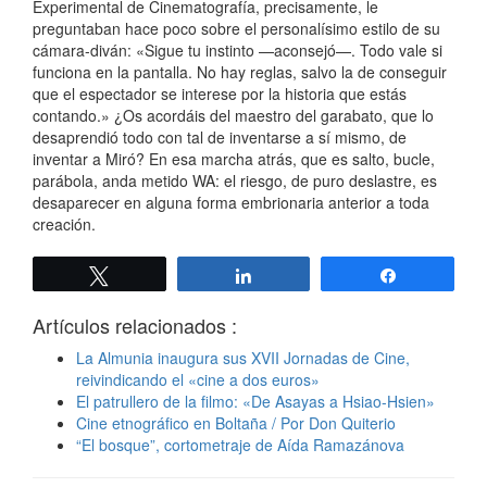
Experimental de Cinematografía, precisamente, le
preguntaban hace poco sobre el personalísimo estilo de su
cámara-diván: «Sigue tu instinto —aconsejó—. Todo vale si
funciona en la pantalla. No hay reglas, salvo la de conseguir
que el espectador se interese por la historia que estás
contando.» ¿Os acordáis del maestro del garabato, que lo
desaprendió todo con tal de inventarse a sí mismo, de
inventar a Miró? En esa marcha atrás, que es salto, bucle,
parábola, anda metido WA: el riesgo, de puro deslastre, es
desaparecer en alguna forma embrionaria anterior a toda
creación.
Twittear
Compartir
Compartir
Artículos relacionados :
La Almunia inaugura sus XVII Jornadas de Cine,
reivindicando el «cine a dos euros»
El patrullero de la filmo: «De Asayas a Hsiao-Hsien»
Cine etnográfico en Boltaña / Por Don Quiterio
“El bosque”, cortometraje de Aída Ramazánova