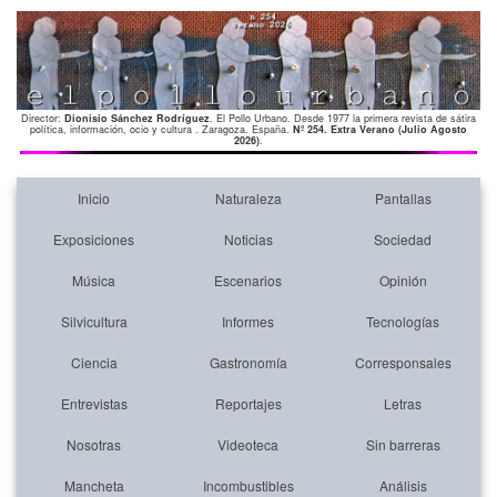
Director:
Dionisio Sánchez Rodríguez
. El Pollo Urbano. Desde 1977 la primera revista de sátira
política, información, ocio y cultura . Zaragoza. España.
Nº 254. Extra Verano (Julio Agosto
2026)
.
Inicio
Naturaleza
Pantallas
Exposiciones
Noticias
Sociedad
Música
Escenarios
Opinión
Silvicultura
Informes
Tecnologías
Ciencia
Gastronomía
Corresponsales
Entrevistas
Reportajes
Letras
Nosotras
Videoteca
Sin barreras
Mancheta
Incombustibles
Análisis