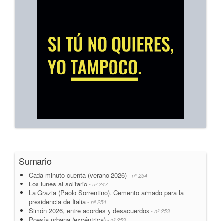
Sumario
Cada minuto cuenta (verano 2026)
- nº 254
Los lunes al solitario
- nº 247
La Grazia (Paolo Sorrentino). Cemento armado para la
presidencia de Italia
- nº 254
Simón 2026, entre acordes y desacuerdos
- nº 253
Poesía urbana (excéntrica)
- nº 253