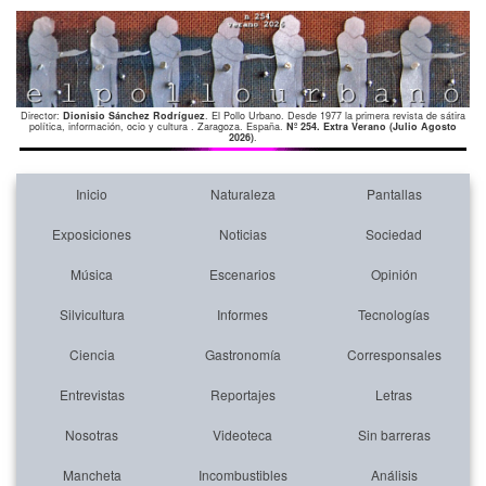
Director:
Dionisio Sánchez Rodríguez
. El Pollo Urbano. Desde 1977 la primera revista de sátira
política, información, ocio y cultura . Zaragoza. España.
Nº 254. Extra Verano (Julio Agosto
2026)
.
Inicio
Naturaleza
Pantallas
Exposiciones
Noticias
Sociedad
Música
Escenarios
Opinión
Silvicultura
Informes
Tecnologías
Ciencia
Gastronomía
Corresponsales
Entrevistas
Reportajes
Letras
Nosotras
Videoteca
Sin barreras
Mancheta
Incombustibles
Análisis