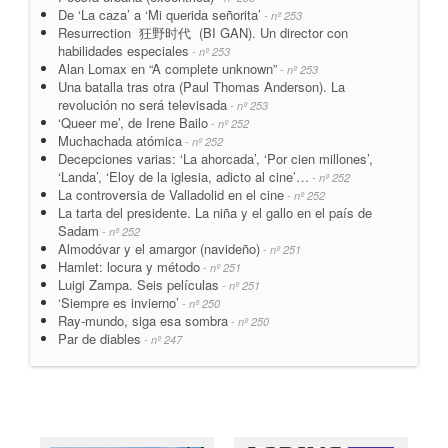
De ‘La caza’ a ‘Mi querida señorita’
- nº 253
Resurrection 狂野时代 (BI GAN). Un director con
habilidades especiales
- nº 253
Alan Lomax en “A complete unknown”
- nº 253
Una batalla tras otra (Paul Thomas Anderson). La
revolución no será televisada
- nº 253
‘Queer me’, de Irene Bailo
- nº 252
Muchachada atómica
- nº 252
Decepciones varias: ‘La ahorcada’, ‘Por cien millones’,
‘Landa’, ‘Eloy de la iglesia, adicto al cine’…
- nº 252
La controversia de Valladolid en el cine
- nº 252
La tarta del presidente. La niña y el gallo en el país de
Sadam
- nº 252
Almodóvar y el amargor (navideño)
- nº 251
Hamlet: locura y método
- nº 251
Luigi Zampa. Seis películas
- nº 251
‘Siempre es invierno’
- nº 250
Ray-mundo, siga esa sombra
- nº 250
Par de diables
- nº 247