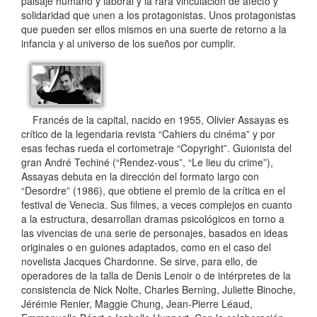
paisaje humano y laboral y la rara vinculación de afecto y
solidaridad que unen a los protagonistas. Unos protagonistas
que pueden ser ellos mismos en una suerte de retorno a la
infancia y al universo de los sueños por cumplir.
Francés de la capital, nacido en 1955, Olivier Assayas es
crítico de la legendaria revista “Cahiers du cinéma” y por
esas fechas rueda el cortometraje “Copyright”. Guionista del
gran André Techiné (“Rendez-vous”, “Le lieu du crime”),
Assayas debuta en la dirección del formato largo con
“Desordre” (1986), que obtiene el premio de la crítica en el
festival de Venecia. Sus filmes, a veces complejos en cuanto
a la estructura, desarrollan dramas psicológicos en torno a
las vivencias de una serie de personajes, basados en ideas
originales o en guiones adaptados, como en el caso del
novelista Jacques Chardonne. Se sirve, para ello, de
operadores de la talla de Denis Lenoir o de intérpretes de la
consistencia de Nick Nolte, Charles Berning, Juliette Binoche,
Jérémie Renier, Maggie Chung, Jean-Pierre Léaud,