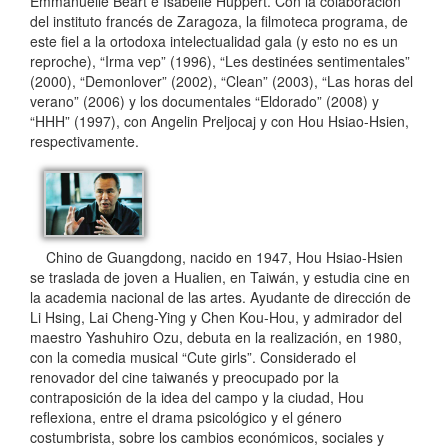
Emmanuelle Béart e Isabelle Huppert. Con la colaboración
del instituto francés de Zaragoza, la filmoteca programa, de
este fiel a la ortodoxa intelectualidad gala (y esto no es un
reproche), “Irma vep” (1996), “Les destinées sentimentales”
(2000), “Demonlover” (2002), “Clean” (2003), “Las horas del
verano” (2006) y los documentales “Eldorado” (2008) y
“HHH” (1997), con Angelin Preljocaj y con Hou Hsiao-Hsien,
respectivamente.
Chino de Guangdong, nacido en 1947, Hou Hsiao-Hsien
se traslada de joven a Hualien, en Taiwán, y estudia cine en
la academia nacional de las artes. Ayudante de dirección de
Li Hsing, Lai Cheng-Ying y Chen Kou-Hou, y admirador del
maestro Yashuhiro Ozu, debuta en la realización, en 1980,
con la comedia musical “Cute girls”. Considerado el
renovador del cine taiwanés y preocupado por la
contraposición de la idea del campo y la ciudad, Hou
reflexiona, entre el drama psicológico y el género
costumbrista, sobre los cambios económicos, sociales y