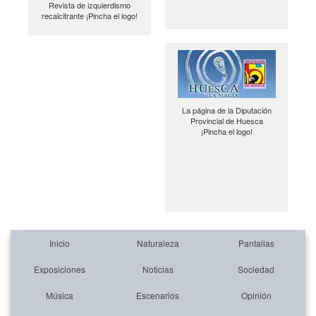
Revista de izquierdismo
recalcitrante ¡Pincha el logo!
La página de la Diputación
Provincial de Huesca
¡Pincha el logo!
Inicio
Naturaleza
Pantallas
Exposiciones
Noticias
Sociedad
Música
Escenarios
Opinión