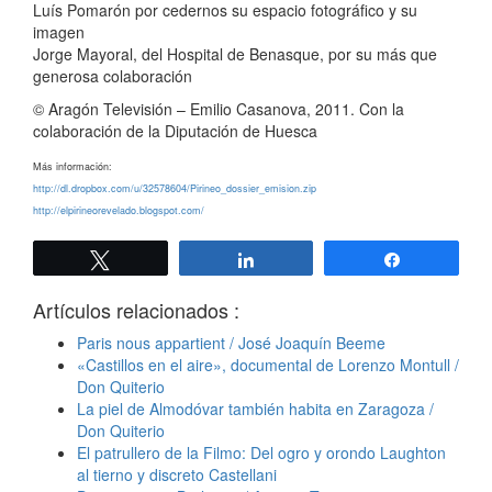
Luís Pomarón por cedernos su espacio fotográfico y su
imagen
Jorge Mayoral, del Hospital de Benasque, por su más que
generosa colaboración
© Aragón Televisión – Emilio Casanova, 2011. Con la
colaboración de la Diputación de Huesca
Más información:
http://dl.dropbox.com/u/32578604/Pirineo_dossier_emision.zip
http://elpirineorevelado.blogspot.com/
Twittear
Compartir
Compartir
Artículos relacionados :
Paris nous appartient / José Joaquín Beeme
«Castillos en el aire», documental de Lorenzo Montull /
Don Quiterio
La piel de Almodóvar también habita en Zaragoza /
Don Quiterio
El patrullero de la Filmo: Del ogro y orondo Laughton
al tierno y discreto Castellani