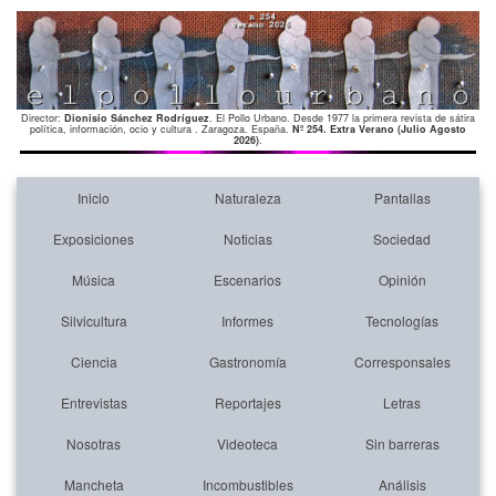
Director:
Dionisio Sánchez Rodríguez
. El Pollo Urbano. Desde 1977 la primera revista de sátira
política, información, ocio y cultura . Zaragoza. España.
Nº 254. Extra Verano (Julio Agosto
2026)
.
Inicio
Naturaleza
Pantallas
Exposiciones
Noticias
Sociedad
Música
Escenarios
Opinión
Silvicultura
Informes
Tecnologías
Ciencia
Gastronomía
Corresponsales
Entrevistas
Reportajes
Letras
Nosotras
Videoteca
Sin barreras
Mancheta
Incombustibles
Análisis