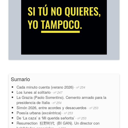
Sumario
Cada minuto cuenta (verano 2026)
- nº 254
Los lunes al solitario
- nº 247
La Grazia (Paolo Sorrentino). Cemento armado para la
presidencia de Italia
- nº 254
Simón 2026, entre acordes y desacuerdos
- nº 253
Poesía urbana (excéntrica)
- nº 253
De ‘La caza’ a ‘Mi querida señorita’
- nº 253
Resurrection 狂野时代 (BI GAN). Un director con