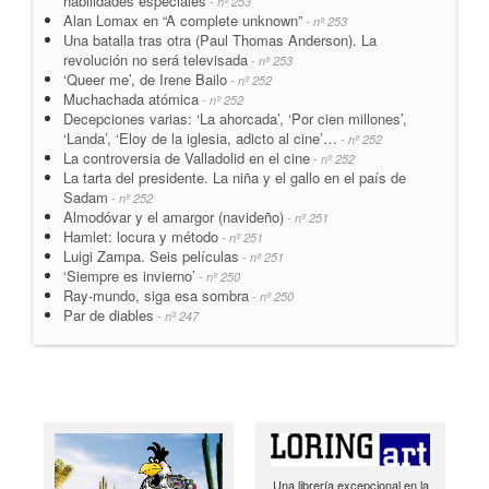
habilidades especiales
- nº 253
Alan Lomax en “A complete unknown”
- nº 253
Una batalla tras otra (Paul Thomas Anderson). La
revolución no será televisada
- nº 253
‘Queer me’, de Irene Bailo
- nº 252
Muchachada atómica
- nº 252
Decepciones varias: ‘La ahorcada’, ‘Por cien millones’,
‘Landa’, ‘Eloy de la iglesia, adicto al cine’…
- nº 252
La controversia de Valladolid en el cine
- nº 252
La tarta del presidente. La niña y el gallo en el país de
Sadam
- nº 252
Almodóvar y el amargor (navideño)
- nº 251
Hamlet: locura y método
- nº 251
Luigi Zampa. Seis películas
- nº 251
‘Siempre es invierno’
- nº 250
Ray-mundo, siga esa sombra
- nº 250
Par de diables
- nº 247
Una librería excepcional en la