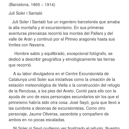
(Barcelona, 1865 – 1914)
Juli Soler i Santaló
Juli Soler i Santaló fue un ingeniero barcelonés que amaba
la alta montaña y el excursionismo. En sus primeras
aventuras pirenaicas recorrió los montes del Pallars y del
valle de Arán y continuó por el Pirineo aragonés hasta sus
límites con Navarra.
Hombre sabio y equilibrado, excepcional fotógrafo, se
dedicó a describir geográfica y etnológicamente las tierras
que recorrió.
A su labor divulgadora en el Centre Excursionista de
Catalunya unió Soler sus iniciativas como la creación de la
estación meteorológica de Viella o la construcción del refugio
de la Renclusa, a los pies del Aneto. Contó para ello con la
ayuda de uno de esos personajes secundarios sin los que el
pirineísmo habría sido otra cosa: José Sayó, guía que llevó a
las cumbres a decenas de excursionistas. Como otro
personaje, Jaume Oliveras, sacerdote y compañero de
ambos en no pocas escaladas.
Ni Soler ni Sayó pudieron ver finalizado el refugio. Nuestro