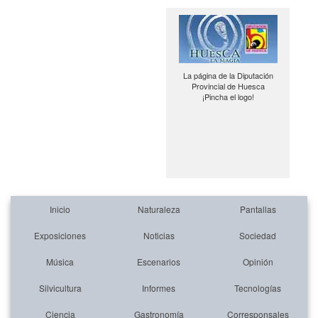
La página de la Diputación
Provincial de Huesca
¡Pincha el logo!
Inicio
Naturaleza
Pantallas
Exposiciones
Noticias
Sociedad
Música
Escenarios
Opinión
Silvicultura
Informes
Tecnologías
Ciencia
Gastronomía
Corresponsales