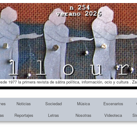
esde 1977 la primera revista de sátira política, información, ocio y cultura . 
nes
Noticias
Sociedad
Música
Escenarios
tas
Reportajes
Letras
Nosotras
Videoteca
Si