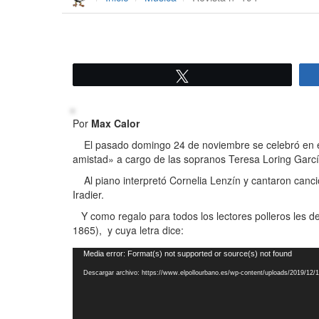
Twittear
Por
Max Calor
El pasado domingo 24 de noviembre se celebró en el M
amistad» a cargo de las sopranos Teresa Loring García
Al piano interpretó Cornelia Lenzín y cantaron canci
Iradier.
Y como regalo para todos los lectores polleros les d
1865), y cuya letra dice:
Reproductor
Media error: Format(s) not supported or source(s) not found
de
Descargar archivo: https://www.elpollourbano.es/wp-content/uploads/2019/12
vídeo