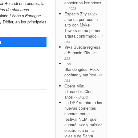
conciertos históricos
sa Rolandi en Londres, la
- nº 253
tion de chansons
Espacio Zity 2026
tulada
L’écho d’Espagne
arranca por todo lo
 Didier, en los principales
alto con Myke
Towers como primer
artista confirmado
- nº
253
Compartir
Viva Suecia regresa
a Espacio Zity
- nº
253
Los
Blandengües:’Rock
cochino y satírico
- nº
253
Opera Mía:
«Turandot. Cien
años»
- nº 252
La DPZ se abre a las
nuevas corrientes
sonoras con el
festival NEM, que
aunará jazz y música
electrónica en la
iglesia de Santa