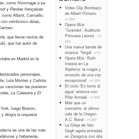
bras, como
Hommage a sa
Video Clip Bombazo
gnol
y
Paroles françaises
de Albert Primero
-
, como Alboni, Carvaillo,
nº 254
 con veinticinco obras,
Opera Mía:
Carmen
.
‘Turandot’, Auditorio
Princesa Leonor.
- nº
rte,
que llevan textos de
254
ubí, que fue autor de
Una nueva banda de
música: Tergal
- nº 0
Opera Mía: ‘Ruth
ntaba en Madrid en la
Iniesta en La
Aljafería: la magia y
destacados personajes,
emoción de una voz
excepcional’
ile, Lola Montes y Carlota
- nº 254
El ciclo “En torno al
 Sus canciones las pusieron
agua” arranca con
coles, La Calesera
y
El
Pilar Armalé
- nº 254
Más que un
concierto: el último
 York, luego Boston,
vals de la Oregon
 y dirigía la orquesta
A.C. Band
- nº 253
La Oreja de Van
odavía es una de las más
Gogh agota entradas
en Zaragoza con dos
ndaluces y habaneras,