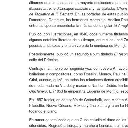
álbumes de sus canciones, la mayoría dedicadas a personaj
Majesté la reine d’Espagne Isabelle II
y las tituladas
Chanso
de Tagliafico et P. Bernard
. En las portadas de estas public
Damorean, Demeure, las hermanas Marchisio, Adelina Patti, C
entre las que se encontraba la música del singular
El Arregl
Publicó, con ilustraciones, en 1840, doce números titulado
algunos notables literatos de su tiempo, entre ellos José Z
poesías andaluzas y el archivero de la condesa de Montijo.
Posteriormente, publicó un segundo álbum titulado
El tesor
calle del Príncipe.
Contrajo matrimonio por segunda vez, con Josefa Amayo con
bailarinas y compositores, como Rossini, Monroy, Paulina Ga
Crisi, aunque, quizá, no todas las relaciones tienen credibi
de moda madame Viardot y madame Nantier- Didiée. En los
Chiclanero
. En 1853 la emperatriz Eugenia de Montijo, esp
En 1857 Iradier, en compañía de Gottschalk, con Marieta Al
Filadelfia, Nueva Orleans, México y finalizar la gira en La H
tocando el piano.
Es rumor generalizado que en Cuba estudió el ritmo de la
difundidas. Regresó a Europa y marchó a Londres, se intro