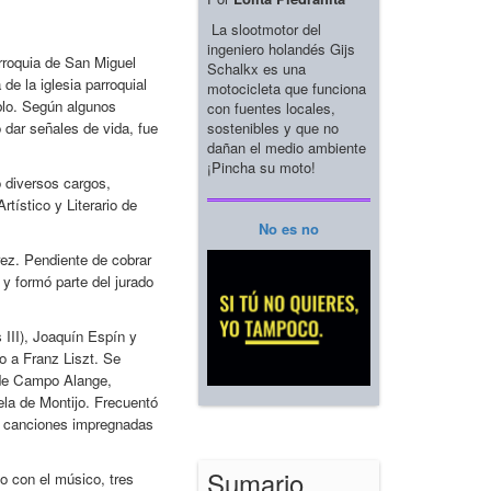
La slootmotor del
ingeniero holandés Gijs
rroquia de San Miguel
Schalkx es una
de la iglesia parroquial
motocicleta que funciona
ablo. Según algunos
con fuentes locales,
sostenibles y que no
 dar señales de vida, fue
dañan el medio ambiente
¡Pincha su moto!
 diversos cargos,
tístico y Literario de
No es no
ez. Pendiente de cobrar
 y formó parte del jurado
 III), Joaquín Espín y
o a Franz Liszt. Se
a de Campo Alange,
la de Montijo. Frecuentó
es canciones impregnadas
Sumario
o con el músico, tres