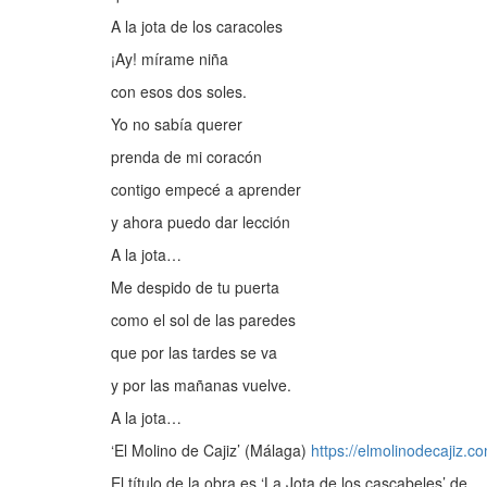
A la jota de los caracoles
¡Ay! mírame niña
con esos dos soles.
Yo no sabía querer
prenda de mi coracón
contigo empecé a aprender
y ahora puedo dar lección
A la jota…
Me despido de tu puerta
como el sol de las paredes
que por las tardes se va
y por las mañanas vuelve.
A la jota…
‘El Molino de Cajiz’ (Málaga)
https://elmolinodecajiz.c
El título de la obra es ‘La Jota de los cascabeles’ de