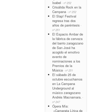
Isabel
- nº 252
Crisálida Rock en la
Campana
- nº 252
El Slap! Festival
regresa tras dos
años de paréntesis
-
nº 251
El Espacio Ambar de
la fábrica de cerveza
del barrio zaragozano
de San José ha
acogido el emotivo
evento de
nominaciones a los
Premios de la
Música
- nº 251
El sábado 25 de
octubre escuchamos
en La Campana
Underground al
músico zaragozano
Andrés Macnamara.
-
nº 247
Ópera Mía:
«Camerata Lírica de