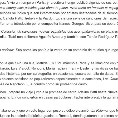
es. Vivió un tiempo en París, y la editora Hengel publicó algunas de sus o
ns espagnoles publiées pour chant et piano, avec texte en francais et espa
aciones se indica que son interpretadas por artistas destacados de su tiempo
arlota Patti, Trebelli y la Viardot. Existe una serie de canciones de Iradier,
ito,
tema introducido por el compositor francés Georges Bizet para su ópera
s
Colección de canciones nuevas españolas con acompañamiento de piano-fo
orrilla. Trató con el literato Agustín Azcona y también con Tomás Rodríguez R
o andaluz
. Sus obras las ponía a la venta en su comercio de música que rege
 la que tuvo una hija, Matilde. En 1850 marchó a París y se relacionó con 
rcía, Luis Viardot, Ronconi, María Taglioni, Fanny Essler, y las divas de ba
lidad histórica, por ser su biografía, en ocasiones, oscura por falta de datos.
 salones parisinos se popularizaron especialmente sus canciones,
Los Cara
osa de Napoleón II, le nombró como su profesor de canto.
boni, preparó un viaje junto a la promesa de canto Adelina Patti hasta Nueva
abana. En los conciertos en casas particulares, Iradier interpretaba la guitarra
s habaneras y que en este lugar compuso su célebre canción
La Paloma,
que t
dujo en la sociedad británica gracias a Ronconi, donde gustaron sus temas a