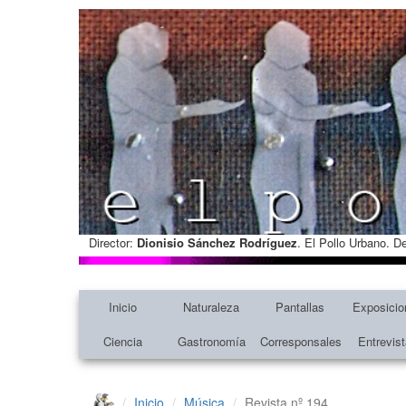
Director:
Dionisio Sánchez Rodríguez
. El Pollo Urbano. D
Inicio
Naturaleza
Pantallas
Exposicio
Ciencia
Gastronomía
Corresponsales
Entrevis
Inicio
Música
Revista nº 194