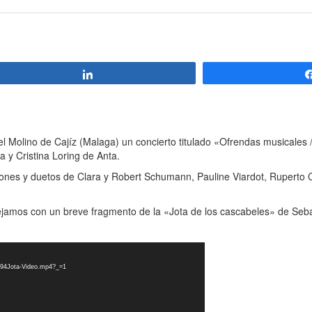
Compartir
olino de Cajíz (Malaga) un concierto titulado «Ofrendas musicales /
 y Cristina Loring de Anta.
ones y duetos de Clara y Robert Schumann, Pauline Viardot, Ruperto 
ejamos con un breve fragmento de la «Jota de los cascabeles» de Seba
/194Jota-Video.mp4?_=1