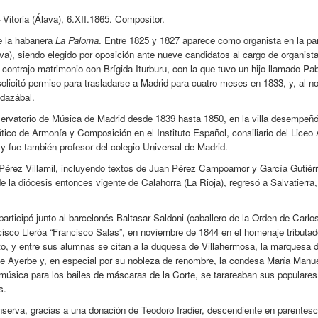
 Vitoria (Álava), 6.XII.1865. Compositor.
e la habanera
La Paloma
. Entre 1825 y 1827 aparece como organista en la pa
lava), siendo elegido por oposición ante nueve candidatos al cargo de organista 
 contrajo matrimonio con Brígida Iturburu, con la que tuvo un hijo llamado P
solicitó permiso para trasladarse a Madrid para cuatro meses en 1833, y, al no
ndazábal.
ervatorio de Música de Madrid desde 1839 hasta 1850, en la villa desempeñó
ico de Armonía y Composición en el Instituto Español, consiliario del Liceo Ar
y fue también profesor del colegio Universal de Madrid.
Pérez Villamil, incluyendo textos de Juan Pérez Campoamor y García Gutiérr
e la diócesis entonces vigente de Calahorra (La Rioja), regresó a Salvatierra,
participó junto al barcelonés Baltasar Saldoni (caballero de la Orden de Carlos
ncisco Lleróa “Francisco Salas”, en noviembre de 1844 en el homenaje tributad
anto, y entre sus alumnas se citan a la duquesa de Villahermosa, la marques
de Ayerbe y, en especial por su nobleza de renombre, la condesa María Manue
bió música para los bailes de máscaras de la Corte, se tarareaban sus popular
s.
onserva, gracias a una donación de Teodoro Iradier, descendiente en parentesc