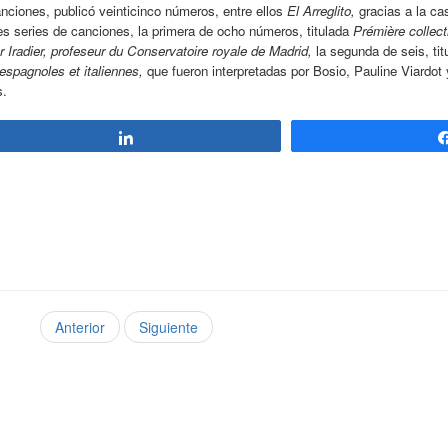
nciones, publicó veinticinco números, entre ellos
El Arreglito,
gracias a la ca
s series de canciones, la primera de ocho números, titulada
Prémière collec
Iradier, profeseur du Conservatoire royale de Madrid,
la segunda de seis, ti
espagnoles et italiennes,
que fueron interpretadas por Bosio, Pauline Viardot y
s.
Compartir
Anterior
Siguiente