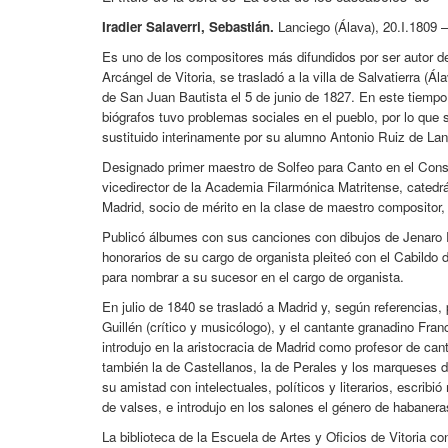
Iradier Salaverri, Sebastián.
Lanciego (Álava), 20.I.1809 –
Es uno de los compositores más difundidos por ser autor d
Arcángel de Vitoria, se trasladó a la villa de Salvatierra (Á
de San Juan Bautista el 5 de junio de 1827. En este tiempo
biógrafos tuvo problemas sociales en el pueblo, por lo que 
sustituido interinamente por su alumno Antonio Ruiz de La
Designado primer maestro de Solfeo para Canto en el Cons
vicedirector de la Academia Filarmónica Matritense, catedrát
Madrid, socio de mérito en la clase de maestro compositor, 
Publicó álbumes con sus canciones con dibujos de Jenaro 
honorarios de su cargo de organista pleiteó con el Cabildo d
para nombrar a su sucesor en el cargo de organista.
En julio de 1840 se trasladó a Madrid y, según referencias, 
Guillén (crítico y musicólogo), y el cantante granadino Fra
introdujo en la aristocracia de Madrid como profesor de c
también la de Castellanos, la de Perales y los marqueses 
su amistad con intelectuales, políticos y literarios, escri
de valses, e introdujo en los salones el género de habanera
La biblioteca de la Escuela de Artes y Oficios de Vitoria c