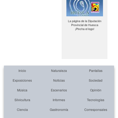
La página de la Diputación
Provincial de Huesca
¡Pincha el logo!
Inicio
Naturaleza
Pantallas
Exposiciones
Noticias
Sociedad
Música
Escenarios
Opinión
Silvicultura
Informes
Tecnologías
Ciencia
Gastronomía
Corresponsales