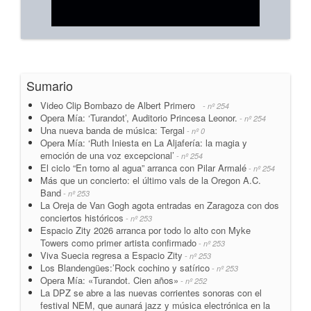
Sumario
Video Clip Bombazo de Albert Primero
- nº 254
Opera Mía: ‘Turandot’, Auditorio Princesa Leonor.
- nº 254
Una nueva banda de música: Tergal
- nº 0
Opera Mía: ‘Ruth Iniesta en La Aljafería: la magia y
emoción de una voz excepcional’
- nº 254
El ciclo “En torno al agua” arranca con Pilar Armalé
- nº 254
Más que un concierto: el último vals de la Oregon A.C.
Band
- nº 253
La Oreja de Van Gogh agota entradas en Zaragoza con dos
conciertos históricos
- nº 253
Espacio Zity 2026 arranca por todo lo alto con Myke
Towers como primer artista confirmado
- nº 253
Viva Suecia regresa a Espacio Zity
- nº 253
Los Blandengües:’Rock cochino y satírico
- nº 253
Opera Mía: «Turandot. Cien años»
- nº 252
La DPZ se abre a las nuevas corrientes sonoras con el
festival NEM, que aunará jazz y música electrónica en la