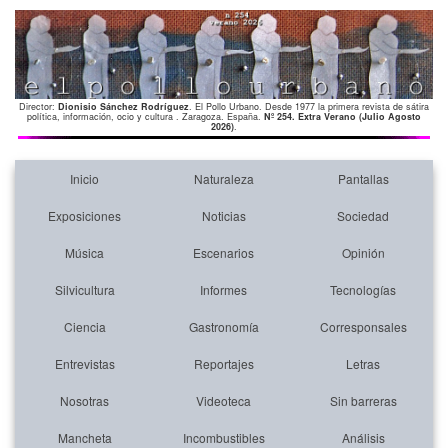
Director:
Dionisio Sánchez Rodríguez
. El Pollo Urbano. Desde 1977 la primera revista de sátira
política, información, ocio y cultura . Zaragoza. España.
Nº 254. Extra Verano (Julio Agosto
2026)
.
Inicio
Naturaleza
Pantallas
Exposiciones
Noticias
Sociedad
Música
Escenarios
Opinión
Silvicultura
Informes
Tecnologías
Ciencia
Gastronomía
Corresponsales
Entrevistas
Reportajes
Letras
Nosotras
Videoteca
Sin barreras
Mancheta
Incombustibles
Análisis