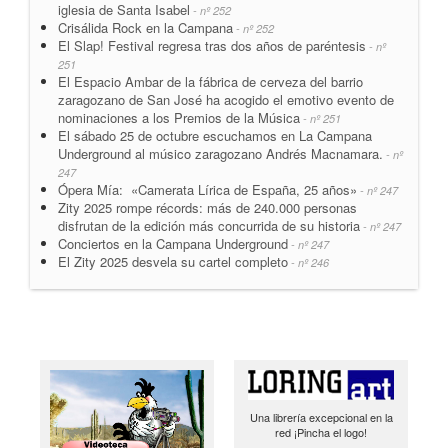
iglesia de Santa Isabel
- nº 252
Crisálida Rock en la Campana
- nº 252
El Slap! Festival regresa tras dos años de paréntesis
- nº
251
El Espacio Ambar de la fábrica de cerveza del barrio
zaragozano de San José ha acogido el emotivo evento de
nominaciones a los Premios de la Música
- nº 251
El sábado 25 de octubre escuchamos en La Campana
Underground al músico zaragozano Andrés Macnamara.
- nº
247
Ópera Mía: «Camerata Lírica de España, 25 años»
- nº 247
Zity 2025 rompe récords: más de 240.000 personas
disfrutan de la edición más concurrida de su historia
- nº 247
Conciertos en la Campana Underground
- nº 247
El Zity 2025 desvela su cartel completo
- nº 246
Una librería excepcional en la
red ¡Pincha el logo!