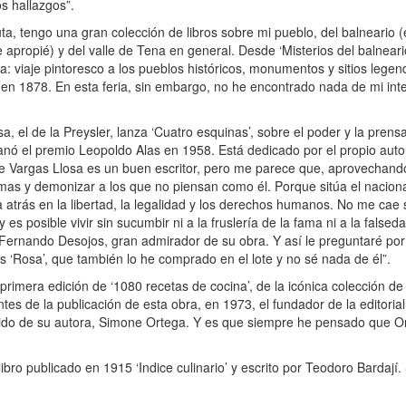
s hallazgos”.
a, tengo una gran colección de libros sobre mi pueblo, del balneario (
apropié) y del valle de Tena en general. Desde ‘Misterios del balneari
 viaje pintoresco a los pueblos históricos, monumentos y sitios legend
 en 1878. En esta feria, sin embargo, no he encontrado nada de mi inte
a, el de la Preysler, lanza ‘Cuatro esquinas’, sobre el poder y la pren
ganó el premio Leopoldo Alas en 1958. Está dedicado por el propio autor
ue Vargas Llosa es un buen escritor, pero me parece que, aprovechando
blemas y demonizar a los que no piensan como él. Porque sitúa el nacio
a atrás en la libertad, la legalidad y los derechos humanos. No me cae 
y es posible vivir sin sucumbir ni a la fruslería de la fama ni a la false
ernando Desojos, gran admirador de su obra. Y así le preguntaré por el
s ‘Rosa’, que también lo he comprado en el lote y no sé nada de él”.
rimera edición de ‘1080 recetas de cocina’, de la icónica colección de 
ntes de la publicación de esta obra, en 1973, el fundador de la editoria
arido de su autora, Simone Ortega. Y es que siempre he pensado que O
ibro publicado en 1915 ‘Indice culinario’ y escrito por Teodoro Bardají