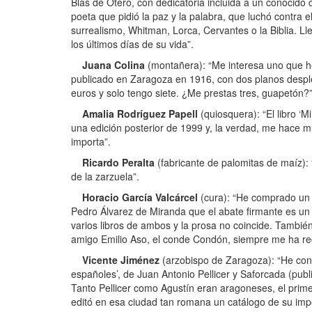
Blas de Otero, con dedicatoria incluida a un conocido
poeta que pidió la paz y la palabra, que luchó contra e
surrealismo, Whitman, Lorca, Cervantes o la Biblia. Ll
los últimos días de su vida”.
Juana Colina
(montañera): “Me interesa uno que he 
publicado en Zaragoza en 1916, con dos planos despleg
euros y solo tengo siete. ¿Me prestas tres, guapetón?”
Amalia Rodríguez Papell
(quiosquera): “El libro ‘
una edición posterior de 1999 y, la verdad, me hace 
importa”.
Ricardo Peralta
(fabricante de palomitas de maíz):
de la zarzuela”.
Horacio García Valcárcel
(cura): “He comprado un r
Pedro Álvarez de Miranda que el abate firmante es u
varios libros de ambos y la prosa no coincide. Tambié
amigo Emilio Aso, el conde Condón, siempre me ha re
Vicente Jiménez
(arzobispo de Zaragoza): “He cons
españoles’, de Juan Antonio Pellicer y Saforcada (pub
Tanto Pellicer como Agustín eran aragoneses, el prime
editó en esa ciudad tan romana un catálogo de su impo