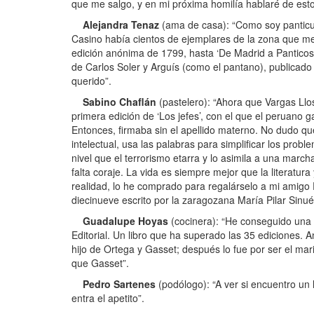
que me salgo, y en mi próxima homilía hablaré de esto
Alejandra Tenaz
(ama de casa): “Como soy panticut
Casino había cientos de ejemplares de la zona que me 
edición anónima de 1799, hasta ‘De Madrid a Panticosa:
de Carlos Soler y Arguís (como el pantano), publicado
querido”.
Sabino Chaflán
(pastelero): “Ahora que Vargas Llos
primera edición de ‘Los jefes’, con el que el peruano 
Entonces, firmaba sin el apellido materno. No dudo q
intelectual, usa las palabras para simplificar los pro
nivel que el terrorismo etarra y lo asimila a una march
falta coraje. La vida es siempre mejor que la literatura 
realidad, lo he comprado para regalárselo a mi amigo F
diecinueve escrito por la zaragozana María Pilar Sinué
Guadalupe Hoyas
(cocinera): “He conseguido una p
Editorial. Un libro que ha superado las 35 ediciones. A
hijo de Ortega y Gasset; después lo fue por ser el m
que Gasset”.
Pedro Sartenes
(podólogo): “A ver si encuentro un l
entra el apetito”.