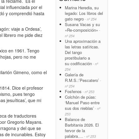
 la reclame. Es el
al influenciada por el
Marina Heredia, su
legado: Los libros del
uidó y comprendió hasta
gato negro
- nº 254
Susana Vacas y su
agón: viaje a Ordesa’,
«Re-composición»
-
l librero me pide diez
nº 254
Una aproximación a
las letras satíricas.
éxico en 1961. Tengo
Del tango
 hojas, pero no me
prostibulario a
su codificación
- nº
254
Hilarión Gimeno, como el
Galería de
R.M.S.:’Pescatero’
-
nº 254
1814. Dice el profesor
Fosfenos
- nº 253
mismo, pues tengo
Colchón de púas:
s jesuíticas’, que mi
‘Manuel Paso entre
sus dos nieblas’
- nº
253
teca de traductores
Balance de
4 por Gregorio Mayans.
Barbitania 2026. El
arragona y del que se
fervor de la
as de incunables. Estoy
palabra….
- nº 253