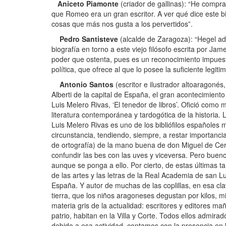
Aniceto Piamonte
(criador de gallinas): “He comp
que Romeo era un gran escritor. A ver qué dice este bi
cosas que más nos gusta a los pervertidos”.
Pedro Santisteve
(alcalde de Zaragoza): “Hegel ad
biografía en torno a este viejo filósofo escrita por Jam
poder que ostenta, pues es un reconocimiento impuesto
política, que ofrece al que lo posee la suficiente leg
Antonio Santos
(escritor e ilustrador altoaragonés
Alberti de la capital de España, el gran acontecimient
Luis Melero Rivas, ‘El tenedor de libros’. Ofició com
literatura contemporánea y tardogótica de la historia.
Luis Melero Rivas es uno de los bibliófilos españoles
circunstancia, tendiendo, siempre, a restar importancia
de ortografía) de la mano buena de don Miguel de Cerva
confundir las bes con las uves y viceversa. Pero bueno,
aunque se ponga a ello. Por cierto, de estas últimas 
de las artes y las letras de la Real Academia de san L
España. Y autor de muchas de las coplillas, en esa cla
tierra, que los niños aragoneses degustan por kilos, mi
materia gris de la actualidad: escritores y editores 
patrio, habitan en la Villa y Corte. Todos ellos admir
debido a esa actividad, contamos con la presencia en 