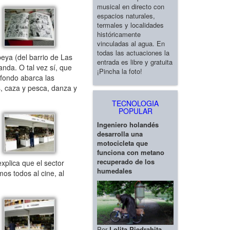
musical en directo con
espacios naturales,
termales y localidades
históricamente
vinculadas al agua. En
todas las actuaciones la
eya (del barrio de Las
entrada es libre y gratuita
nda. O tal vez sí, que
¡Pincha la foto!
 fondo abarca las
os, caza y pesca, danza y
TECNOLOGIA
POPULAR
Ingeniero holandés
desarrolla una
motocicleta que
funciona con metano
recuperado de los
xplica que el sector
humedales
os todos al cine, al
Por
Lolita Piedrahita