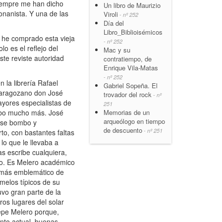
Siempre me han dicho
Un libro de Maurizio
onanista. Y una de las
Viroli
- nº 252
Día del
Libro_Biblioisémicos
Y he comprado esta vieja
- nº 252
lo es el reflejo del
Mac y su
te reviste autoridad
contratiempo, de
Enrique Vila-Matas
- nº 252
 la librería Rafael
Gabriel Sopeña. El
r zaragozano don José
trovador del rock
- nº
ayores especialistas de
251
Memorias de un
 hubo mucho más. José
arqueólogo en tiempo
arse bombo y
de descuento
- nº 251
rto, con bastantes faltas
lo que le llevaba a
as escribe cualquiera,
aro. Es Melero académico
le más emblemático de
melos típicos de su
uvo gran parte de la
ros lugares del solar
Pepe Melero porque,
ento actual, buenas