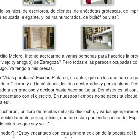
los hijos, de escritores, de clientes, de anécdotas grotescas, de imp
te educada, elegante, y los malhumorados, de bibliófilos y así.
lito Melero. Intento acercarme a varias personas para hacerles la pre
o viejo (y antiguo) de Zaragoza? Pero todas ellas parecen ocupadas con
sigo. Ya tengo a mis presas.
 ‘Vidas paralelas’. Escribe Plutarco, su autor, que en los que han de g
ria a Cicerón y a Demóstenes, los dos desterrados y perseguidos. De
ado a ser gracioso y decidor hasta hacerse juglar. Demóstenes, al cont
crecentado con el ejercicio. En nuestros tiempos no se necesita elocu
ales”.
 cucharón’, un libro de recetas del siglo dieciocho, y varios ejemplares 
jos decididamente pornográficos, que me están poniendo cachondo. Esp
 lo caluroso que soy yo…”.
tenedor’): “Estoy encantado con esta primera edición de la poesía del b