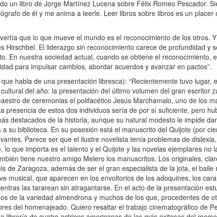
rado un libro de Jorge Martínez Lucena sobre Félix Romeo Pescador. 
ógrafo de él y me anima a leerle. Leer libros sobre libros es un placer 
vertía que lo que mueve el mundo es el reconocimiento de los otros. 
es Hirschbel. El liderazgo sin reconocimiento carece de profundidad y so
. En nuestra sociedad actual, cuando se obtiene el reconocimiento, es
itimidad para impulsar cambios, abordar acuerdos y avanzar en pactos”.
, que habla de una presentación libresca): “Recientemente tuvo lugar, en
o cultural del año: la presentación del último volumen del gran escrito
o maestro de ceremonias el polifacético Jesús Marchamalo, uno de los m
 La presencia de estos dos individuos sería de por sí suficiente, pero
 más destacados de la historia, aunque su natural modesto le impide d
 a su biblioteca. En su posesión está el manuscrito del Quijote (por cie
ntes. Parece ser que el ilustre novelista tenía problemas de dislexia, 
 lo que importa es el talento y el Quijote y las novelas ejemplares no l
también tiene nuestro amigo Melero los manuscritos. Los originales, cl
uis de Zaragoza, además de ser el gran especialista de la jota, el bai
ve musical, que aparecen en los envoltorios de los adoquines, los cara
entras las tararean sin atragantarse. En el acto de la presentación est
maños de la variedad almendrona y muchos de los que, procedentes de ot
adores del homenajeado. Quiero resaltar el trabajo cinematográfico de 
la librería de cuatro actrices americanas de las más exitosas del mom