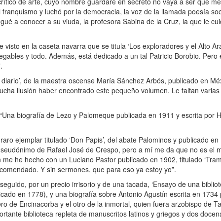
 crítico de arte, cuyo nombre guardaré en secreto no vaya a ser que me
l franquismo y luchó por la democracia, la voz de la llamada poesía soci
egué a conocer a su viuda, la profesora Sabina de la Cruz, la que le c
visto en la caseta navarra que se titula ‘Los exploradores y el Alto Ar
ables y todo. Además, está dedicado a un tal Patricio Borobio. Pero e
.
Mi diario’, de la maestra oscense María Sánchez Arbós, publicado en M
mucha ilusión haber encontrado este pequeño volumen. Le faltan varias
 “Una biografía de Lezo y Palomeque publicada en 1911 y escrita por 
aro ejemplar titulado ‘Don Papis’, del abate Palominos y publicado en 
n seudónimo de Rafael José de Crespo, pero a mí me da que no es el 
n me he hecho con un Luciano Pastor publicado en 1902, titulado ‘Trama
comendado. Y sin sermones, que para eso ya estoy yo”.
eguido, por un precio irrisorio y de una tacada, ‘Ensayo de una biblio
licado en 1778), y una biografía sobre Antonio Agustín escrita en 173
ro de Encinacorba y el otro de la inmortal, quien fuera arzobispo de T
rtante biblioteca repleta de manuscritos latinos y griegos y dos docen