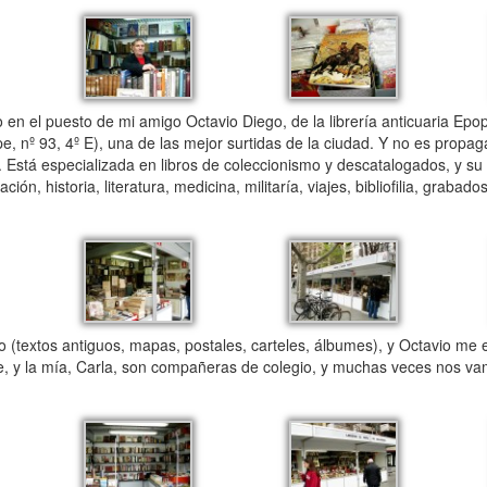
 el puesto de mi amigo Octavio Diego, de la librería anticuaria Epop
nº 93, 4º E), una de las mejor surtidas de la ciudad. Y no es propaga
stá especializada en libros de coleccionismo y descatalogados, y su
n, historia, literatura, medicina, militaría, viajes, bibliofilia, grabad
textos antiguos, mapas, postales, carteles, álbumes), y Octavio me e
ne, y la mía, Carla, son compañeras de colegio, y muchas veces nos vam