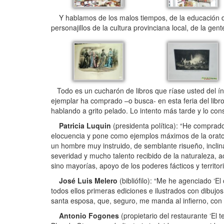
Y hablamos de los malos tiempos, de la educación de 
personajillos de la cultura provinciana local, de la gen
Todo es un cucharón de libros que ríase usted del ínc
ejemplar ha comprado –o busca- en esta feria del libr
hablando a grito pelado. Lo intento más tarde y lo con
Patricia Luquin
(presidenta política): “He comprado
elocuencia y pone como ejemplos máximos de la orato
un hombre muy instruido, de semblante risueño, inclin
severidad y mucho talento recibido de la naturaleza, a
sino mayorías, apoyo de los poderes fácticos y territori
José Luis Melero
(bibliófilo): “Me he agenciado ‘El
todos ellos primeras ediciones e ilustrados con dibu
santa esposa, que, seguro, me manda al infierno, con
Antonio Fogones
(propietario del restaurante ‘El 