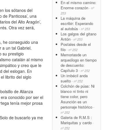
En el mismo camino:
Enorme corazón
- nº
en los sótanos del
253
o de Panticosa’, una
La máquina de
arios del Alto Aragón’,
escribir: Esperando
rés. Otra vez será,
al autobús
- nº 253
Los galgos del gitano
Antón
- nº 253
sa, he conseguido una
Postales desde el
 a un tal Gabriel.
filo
- nº 252
 su prestigio
Memoriasde un
nalismo catalán al mismo
arqueólogo en tiempo
de descuento:
simpático y creo que le
Capítulo 3
dad del eslogan. En
- nº 252
Un imbécil anda
 librito del siglo
suelto
- nº 252
Colchón de púas: Ni
blanco ni tinto ni
bolsillo de Alianza
tiene color, pero
l era conocido por ser el
Asunción es un
rtega tenía mejor prosa
personaje histórico
-
nº 252
Galeria de R.M.S :
. Solo de buscarlo ya me
Mariquitas y cardo
-
nº 252