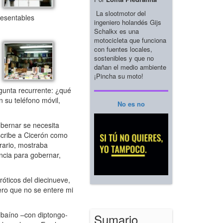
La slootmotor del
resentables
ingeniero holandés Gijs
Schalkx es una
motocicleta que funciona
con fuentes locales,
sostenibles y que no
dañan el medio ambiente
¡Pincha su moto!
gunta recurrente: ¿qué
 su teléfono móvil,
No es no
obernar se necesita
scribe a Cicerón como
rario, mostraba
encia para gobernar,
eróticos del diecinueve,
ero que no se entere mi
ilbaíno –con diptongo-
Sumario