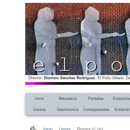
Director:
Dionisio Sánchez Rodríguez
. El Pollo Urbano. D
Inicio
Naturaleza
Pantallas
Exposicio
Ciencia
Gastronomía
Corresponsales
Entrevis
Inicio
Letras
Revista nº 161