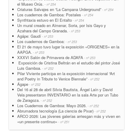
el Museo Orús.
- nº 254
Criaturas Salvajes en “La Campana Urderground”
- nº 254
Los cuadernos de Gamboa: Postales
- nº 254
Synthtaxia estuvo en El Entalto
- nº 254
Un mural creado en Almenar, Soria, por Isis Gayo y
Azahara del Campo Granada.
- nº 253
Agápe: Gaudí
- nº 253
Los cuadernos de Gamboa:
- nº 253
El 21 de mayo tuvo lugar la exposición «ORIGENES» en la
AAPGA.
- nº 253
XXXVI Salón de Primavera de ADAFA
- nº 253
Exposición de Cristina Beltrán en el estudio del pintor José
Luis Gamboa.
- nº 252
Pilar Viviente participa en la exposición internacional “Art
and Poetry in Tribute to Venice Biennale”
- nº 252
Ágape
- nº 252
Del 16 al 28 de abril Silvia Bautista, Ángel Laín y David
Vela presentaron INVENTARIO en la sala Arte por un Tubo
de Zaragoza.
- nº 252
Los Cuadernos de Gamboa: Mayo 2026.
- nº 252
Abrumadora tecnología (La ciencia de Pixar)
- nº 252
ARCO 2026: Las jóvenes galerías arriesgan más y viven en
«un presente continuo»
- nº 251