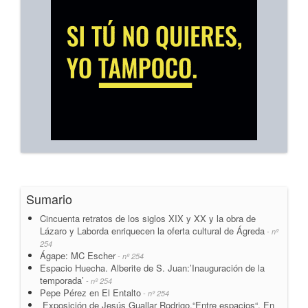
Sumario
Cincuenta retratos de los siglos XIX y XX y la obra de
Lázaro y Laborda enriquecen la oferta cultural de Ágreda
- nº
254
Ágape: MC Escher
- nº 254
Espacio Huecha. Alberite de S. Juan:’Inauguración de la
temporada’
- nº 254
Pepe Pérez en El Entalto
- nº 254
Exposición de Jesús Guallar Rodrigo.“Entre espacios“. En