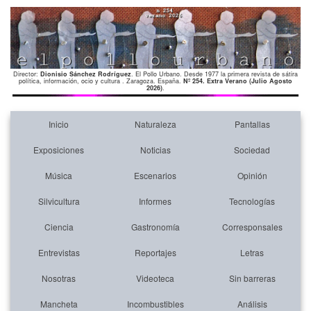
Director:
Dionisio Sánchez Rodríguez
. El Pollo Urbano. Desde 1977 la primera revista de sátira
política, información, ocio y cultura . Zaragoza. España.
Nº 254. Extra Verano (Julio Agosto
2026)
.
Inicio
Naturaleza
Pantallas
Exposiciones
Noticias
Sociedad
Música
Escenarios
Opinión
Silvicultura
Informes
Tecnologías
Ciencia
Gastronomía
Corresponsales
Entrevistas
Reportajes
Letras
Nosotras
Videoteca
Sin barreras
Mancheta
Incombustibles
Análisis