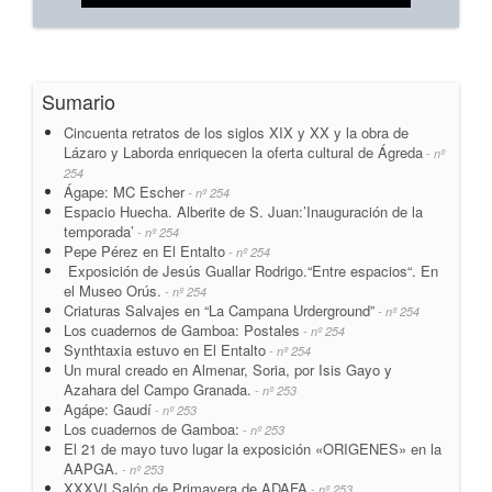
Sumario
Cincuenta retratos de los siglos XIX y XX y la obra de
Lázaro y Laborda enriquecen la oferta cultural de Ágreda
- nº
254
Ágape: MC Escher
- nº 254
Espacio Huecha. Alberite de S. Juan:’Inauguración de la
temporada’
- nº 254
Pepe Pérez en El Entalto
- nº 254
Exposición de Jesús Guallar Rodrigo.“Entre espacios“. En
el Museo Orús.
- nº 254
Criaturas Salvajes en “La Campana Urderground”
- nº 254
Los cuadernos de Gamboa: Postales
- nº 254
Synthtaxia estuvo en El Entalto
- nº 254
Un mural creado en Almenar, Soria, por Isis Gayo y
Azahara del Campo Granada.
- nº 253
Agápe: Gaudí
- nº 253
Los cuadernos de Gamboa:
- nº 253
El 21 de mayo tuvo lugar la exposición «ORIGENES» en la
AAPGA.
- nº 253
XXXVI Salón de Primavera de ADAFA
- nº 253