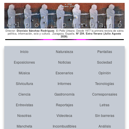
Director:
Dionisio Sánchez Rodríguez
. El Pollo Urbano. Desde 1977 la primera revista de sátira
política, información, ocio y cultura . Zaragoza. España.
Nº 254. Extra Verano (Julio Agosto
2026)
.
Inicio
Naturaleza
Pantallas
Exposiciones
Noticias
Sociedad
Música
Escenarios
Opinión
Silvicultura
Informes
Tecnologías
Ciencia
Gastronomía
Corresponsales
Entrevistas
Reportajes
Letras
Nosotras
Videoteca
Sin barreras
Mancheta
Incombustibles
Análisis