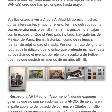
BANKSY, creo que han prolongado hasta mayo.
Voy ilusionado a ver a Arco y ArtMadrid, aprecio muchas
obras interesantes y mucho relleno, termino defraudado, tal
vez esperaba más o sencillamente mis gustos no encajan
con lo expuesto. Que si Perú país invitado, hay galerías de
México, de París, Berlín, Estonia….como de relleno, sin
fuerza, sin originalidad sin nada. Por norma trato de ignorar
todo aquello ridículo que lo único que pretende es hacer caja
aprovechando el evento, por ejemplo escultura de Felipe
que hay que destruir en menos de un año, ufffffffff.
Respecto a ARTMadrid, “Arco menor”, donde exponen
galerías que no son seleccionas para ARCO. Se celebra en
el patio cubierto del palacio de correos en Cibeles, un sitio
acogedor y con encanto, algo pequeño; no dispongo de