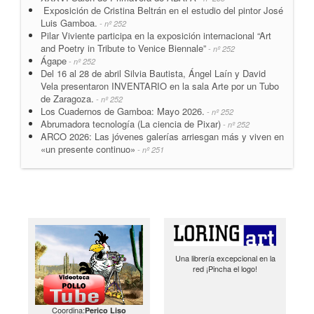
Exposición de Cristina Beltrán en el estudio del pintor José
Luis Gamboa.
- nº 252
Pilar Viviente participa en la exposición internacional “Art
and Poetry in Tribute to Venice Biennale”
- nº 252
Ágape
- nº 252
Del 16 al 28 de abril Silvia Bautista, Ángel Laín y David
Vela presentaron INVENTARIO en la sala Arte por un Tubo
de Zaragoza.
- nº 252
Los Cuadernos de Gamboa: Mayo 2026.
- nº 252
Abrumadora tecnología (La ciencia de Pixar)
- nº 252
ARCO 2026: Las jóvenes galerías arriesgan más y viven en
«un presente continuo»
- nº 251
Una librería excepcional en la
red ¡Pincha el logo!
Coordina:
Perico Liso