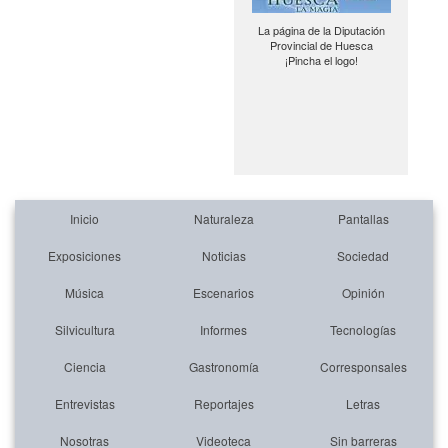
La página de la Diputación
Provincial de Huesca
¡Pincha el logo!
Inicio
Naturaleza
Pantallas
Exposiciones
Noticias
Sociedad
Música
Escenarios
Opinión
Silvicultura
Informes
Tecnologías
Ciencia
Gastronomía
Corresponsales
Entrevistas
Reportajes
Letras
Nosotras
Videoteca
Sin barreras