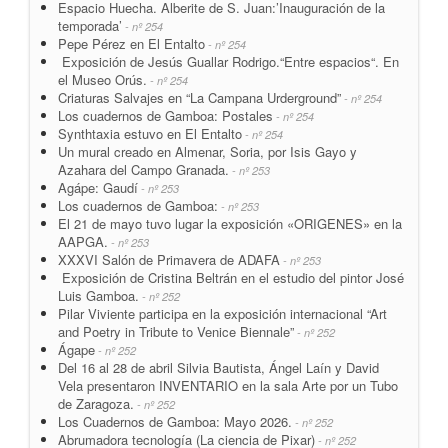
Espacio Huecha. Alberite de S. Juan:’Inauguración de la
temporada’
- nº 254
Pepe Pérez en El Entalto
- nº 254
Exposición de Jesús Guallar Rodrigo.“Entre espacios“. En
el Museo Orús.
- nº 254
Criaturas Salvajes en “La Campana Urderground”
- nº 254
Los cuadernos de Gamboa: Postales
- nº 254
Synthtaxia estuvo en El Entalto
- nº 254
Un mural creado en Almenar, Soria, por Isis Gayo y
Azahara del Campo Granada.
- nº 253
Agápe: Gaudí
- nº 253
Los cuadernos de Gamboa:
- nº 253
El 21 de mayo tuvo lugar la exposición «ORIGENES» en la
AAPGA.
- nº 253
XXXVI Salón de Primavera de ADAFA
- nº 253
Exposición de Cristina Beltrán en el estudio del pintor José
Luis Gamboa.
- nº 252
Pilar Viviente participa en la exposición internacional “Art
and Poetry in Tribute to Venice Biennale”
- nº 252
Ágape
- nº 252
Del 16 al 28 de abril Silvia Bautista, Ángel Laín y David
Vela presentaron INVENTARIO en la sala Arte por un Tubo
de Zaragoza.
- nº 252
Los Cuadernos de Gamboa: Mayo 2026.
- nº 252
Abrumadora tecnología (La ciencia de Pixar)
- nº 252