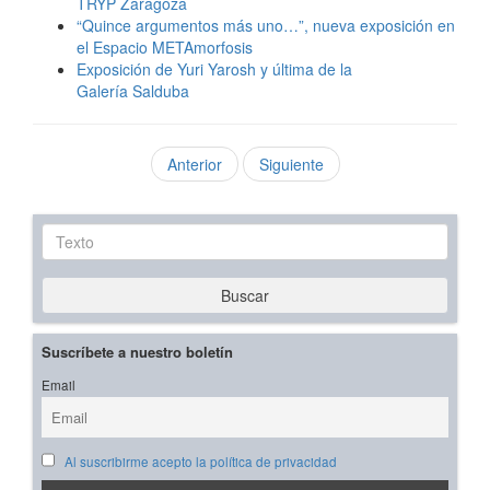
TRYP Zaragoza
“Quince argumentos más uno…”, nueva exposición en
el Espacio METAmorfosis
Exposición de Yuri Yarosh y última de la
Galería Salduba
Anterior
Siguiente
Texto
Buscar
Suscríbete a nuestro boletín
Email
Al suscribirme acepto la política de privacidad