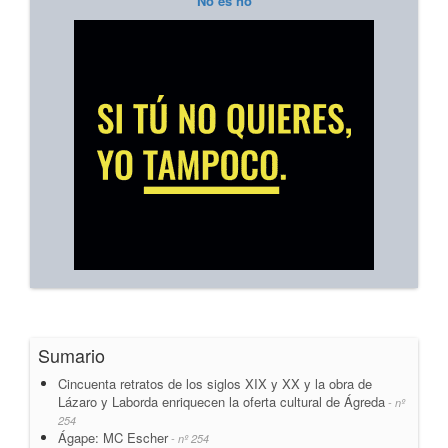
No es no
Sumario
Cincuenta retratos de los siglos XIX y XX y la obra de
Lázaro y Laborda enriquecen la oferta cultural de Ágreda
- nº
254
Ágape: MC Escher
- nº 254