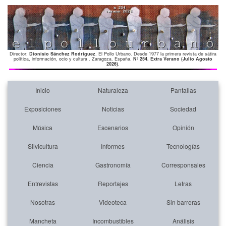
Director:
Dionisio Sánchez Rodríguez
. El Pollo Urbano. Desde 1977 la primera revista de sátira
política, información, ocio y cultura . Zaragoza. España.
Nº 254. Extra Verano (Julio Agosto
2026)
.
Inicio
Naturaleza
Pantallas
Exposiciones
Noticias
Sociedad
Música
Escenarios
Opinión
Silvicultura
Informes
Tecnologías
Ciencia
Gastronomía
Corresponsales
Entrevistas
Reportajes
Letras
Nosotras
Videoteca
Sin barreras
Mancheta
Incombustibles
Análisis