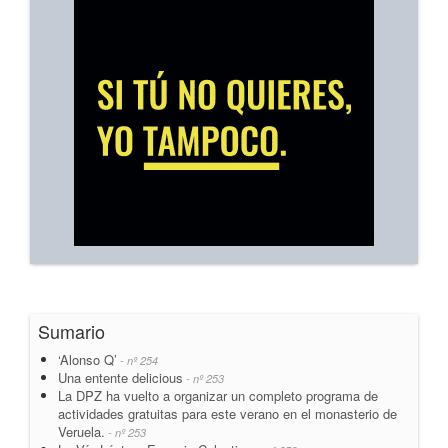
Sumario
‘Alonso Q’
- nº 254
Una entente delicious
- nº 253
La DPZ ha vuelto a organizar un completo programa de
actividades gratuitas para este verano en el monasterio de
Veruela.
- nº 253