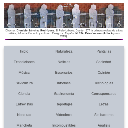
Director:
Dionisio Sánchez Rodríguez
. El Pollo Urbano. Desde 1977 la primera revista de sátira
política, información, ocio y cultura . Zaragoza. España.
Nº 254. Extra Verano (Julio Agosto
2026)
.
Inicio
Naturaleza
Pantallas
Exposiciones
Noticias
Sociedad
Música
Escenarios
Opinión
Silvicultura
Informes
Tecnologías
Ciencia
Gastronomía
Corresponsales
Entrevistas
Reportajes
Letras
Nosotras
Videoteca
Sin barreras
Mancheta
Incombustibles
Análisis