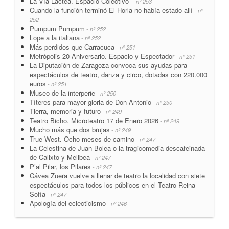
La Vía Láctea. Espacio Colectivo
- nº 253
Cuando la función terminó El Horla no había estado allí
- nº
252
Pumpum Pumpum
- nº 252
Lope a la italiana
- nº 252
Más perdidos que Carracuca
- nº 251
Metrópolis 20 Aniversario. Espacio y Espectador
- nº 251
La Diputación de Zaragoza convoca sus ayudas para
espectáculos de teatro, danza y circo, dotadas con 220.000
euros
- nº 251
Museo de la interperie
- nº 250
Títeres para mayor gloria de Don Antonio
- nº 250
Tierra, memoria y futuro
- nº 249
Teatro Bicho. Microteatro 17 de Enero 2026
- nº 249
Mucho más que dos brujas
- nº 249
True West. Ocho meses de camino
- nº 247
La Celestina de Juan Bolea o la tragicomedia descafeinada
de Calixto y Melibea
- nº 247
P’al Pilar, los Pilares
- nº 247
Cávea Zuera vuelve a llenar de teatro la localidad con siete
espectáculos para todos los públicos en el Teatro Reina
Sofía
- nº 247
Apología del eclecticismo
- nº 246