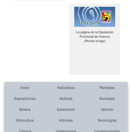
La página de la Diputación
Provincial de Huesca
¡Pincha el logo!
Inicio
Naturaleza
Pantallas
Exposiciones
Noticias
Sociedad
Música
Escenarios
Opinión
Silvicultura
Informes
Tecnologías
Ciencia
Gastronomía
Corresponsales