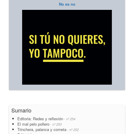
No es no
Sumario
Editoria: Redes y reflexión
- nº 254
El mal pelo pollero
- nº 253
Trinchera, palanca y corneta
- nº 252