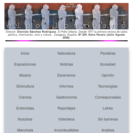
Director:
Dionisio Sánchez Rodríguez
. El Pollo Urbano. Desde 1977 la primera revista de sátira
política, información, ocio y cultura . Zaragoza. España.
Nº 254. Extra Verano (Julio Agosto
2026)
.
Inicio
Naturaleza
Pantallas
Exposiciones
Noticias
Sociedad
Música
Escenarios
Opinión
Silvicultura
Informes
Tecnologías
Ciencia
Gastronomía
Corresponsales
Entrevistas
Reportajes
Letras
Nosotras
Videoteca
Sin barreras
Mancheta
Incombustibles
Análisis