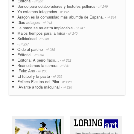
Editorial
- nº 251
Bando para colaboradores y lectores polleros
- nº 249
Ya estamos integrados
- nº 245
Aragón es la comunidad más aburrida de España.
- nº 244
Dias aciagos
- nº 243
La parca se muestra implacable
- nº 241
Malos tiempos para la lírica
- nº 240
Solidaridad
- nº 238
- nº 237
Oído al parche
- nº 235
Editorial
- nº 234
Editoria: A perro flaco…
- nº 232
Reanudamos la carrera
- nº 231
Feliz Año
- nº 230
El fútbol y la pasta
- nº 229
Felices Fiestas del Pilar
- nº 228
¡Avante a toda máquina!
- nº 226
Una librería excepcional en la