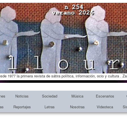
esde 1977 la primera revista de sátira política, información, ocio y cultura . 
nes
Noticias
Sociedad
Música
Escenarios
tas
Reportajes
Letras
Nosotras
Videoteca
Si