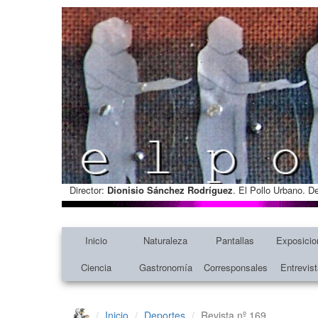
Director:
Dionisio Sánchez Rodríguez
. El Pollo Urbano. D
Inicio
Naturaleza
Pantallas
Exposicio
Ciencia
Gastronomía
Corresponsales
Entrevis
Inicio
Deportes
Revista nº 169