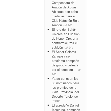
Campeonato de
Aragón de Aguas
Abiertas con ocho
medallas para el
Club Natación Bajo
Aragón
- nº 245
El reto del Schär
Colores en División
de Honor Oro: una
contrarreloj tras el
subidón
- nº 244
El Schär Colores
Zaragoza se
proclama campeón
de grupo y peleará
por el ascenso
- nº
243
Ya se conocen los
33 nominados para
los premios de la
Gala Provincial del
Deporte Turolense
-
nº 242
El agredeño Daniel
Izquierdo, campeón