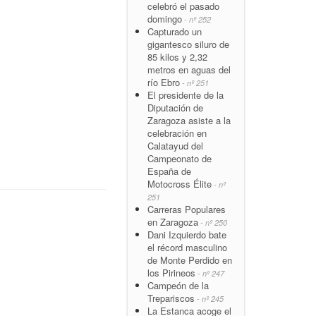
celebró el pasado
domingo
- nº 252
Capturado un
gigantesco siluro de
85 kilos y 2,32
metros en aguas del
río Ebro
- nº 251
El presidente de la
Diputación de
Zaragoza asiste a la
celebración en
Calatayud del
Campeonato de
España de
Motocross Élite
- nº
251
Carreras Populares
en Zaragoza
- nº 250
Dani Izquierdo bate
el récord masculino
de Monte Perdido en
los Pirineos
- nº 247
Campeón de la
Trepariscos
- nº 245
La Estanca acoge el