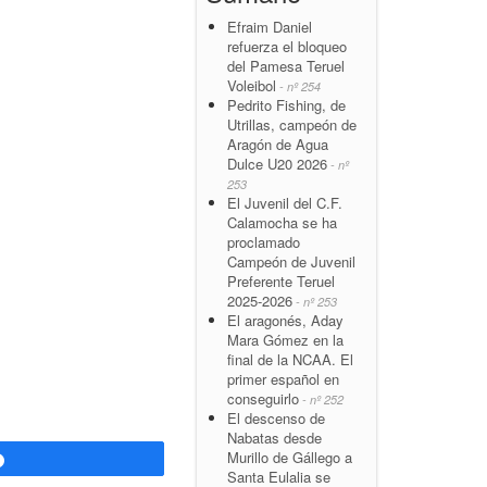
Efraim Daniel
refuerza el bloqueo
del Pamesa Teruel
Voleibol
- nº 254
Pedrito Fishing, de
Utrillas, campeón de
Aragón de Agua
Dulce U20 2026
- nº
253
El Juvenil del C.F.
Calamocha se ha
proclamado
Campeón de Juvenil
Preferente Teruel
2025-2026
- nº 253
El aragonés, Aday
Mara Gómez en la
final de la NCAA. El
primer español en
conseguirlo
- nº 252
El descenso de
Nabatas desde
Murillo de Gállego a
Compartir
Santa Eulalia se