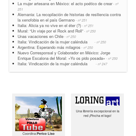
La mujer artesana en México: el acto poético de crear
- nº
251
Alemania: La recopilación de historias de resiliencia contra
la xenofobia en el país Germano
- nº 251
Italia: Alicia ya no vive en el éter (?)
- nº 251
Mural: “Un viaje por el Rock and Roll”
- nº 250
Unas vacaciones en Chile
- nº 250
Italia: Vindicación de la mujer caléndula
- nº 250
Argentina: Esperando más milagros
- nº 250
Nuevo Corresponsal y Colaborador en México: Jorge
Enrique Escalona del Moral: «Yo os pido posada»
- nº 250
Italia: Vindicación de la mujer caléndula
- nº 247
Una librería excepcional en la
red ¡Pincha el logo!
Coordina:
Perico Liso