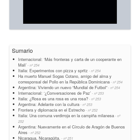
Sumario
Internacional: ‘Más fronteras y carta de un cooperante en
Mali’
- nº 254
Italia: Experimentos con pizza y spritz
- nº 254
Ha muerto Manuel Sogas Cotano, amigo del alma y
corresponsal del Pollo en la República Dominicana
- nº 254
Argentina: Viviendo un nuevo “Mundial de Futbol”
- nº 254
Internacional: ‘¿Conversaciones de Paz’
- nº 253
Italia: ¿Rosa es una rosa es una rosa?
- nº 253
Argentina: Adelante con la cultura
- nº 253
Frontera y diplomacia en el Estrecho
- nº 252
Italia: Una comuna verdirroja en la campiña milanesa
- nº
252
Argentina: Nuevamente en el Círculo de Aragón de Buenos
Aires
- nº 252
Nicaragua, Nicaragüita.
- nº 251