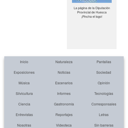
La página de la Diputación
Provincial de Huesca
¡Pincha el logo!
Inicio
Naturaleza
Pantallas
Exposiciones
Noticias
Sociedad
Música
Escenarios
Opinión
Silvicultura
Informes
Tecnologías
Ciencia
Gastronomía
Corresponsales
Entrevistas
Reportajes
Letras
Nosotras
Videoteca
Sin barreras