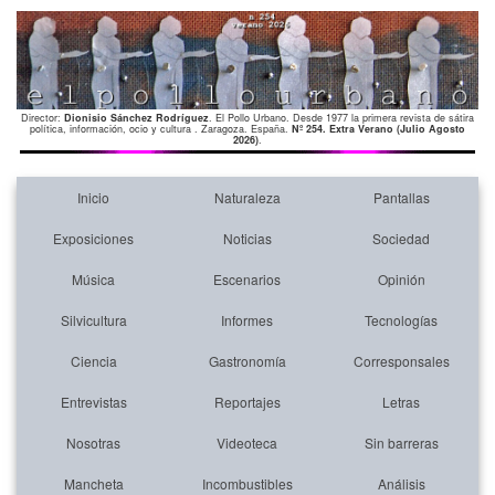
Director:
Dionisio Sánchez Rodríguez
. El Pollo Urbano. Desde 1977 la primera revista de sátira
política, información, ocio y cultura . Zaragoza. España.
Nº 254. Extra Verano (Julio Agosto
2026)
.
Inicio
Naturaleza
Pantallas
Exposiciones
Noticias
Sociedad
Música
Escenarios
Opinión
Silvicultura
Informes
Tecnologías
Ciencia
Gastronomía
Corresponsales
Entrevistas
Reportajes
Letras
Nosotras
Videoteca
Sin barreras
Mancheta
Incombustibles
Análisis