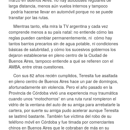
marzo en Buenos Aires: no hay autobuses regulares de
larga distancia, menos aún vuelos internos y tampoco
podría hacerse llevar en automóvil porque no se puede
transitar por las rutas.
Mientras tanto, ella mira la TV argentina y cada vez
comprende menos a su país natal: no entiende cómo las
reglas pueden cambiar permanentemente, ni cómo hay
tantos barrios precarios sin de agua potable, ni condiciones
básicas de salubridad, y cómo los sucesivos gobiernos los
dejaron establecerse en pleno centro de la Ciudad de
Buenos Aires, tampoco entiende a qué se refieren con el
AMBA, entre otras cuestiones.
Con sus 82 años recién cumplidos, Teresita fue asaltada
en pleno centro de Buenos Aires hace un par de domingos,
afortunadamente sin violencia. Pero el año pasado en la
Provincia de Córdoba vivió una experiencia muy traumática
cuando unos “motochorros” en una ruta rural rompieron el
vidrio de la ventana del auto de su amiga para arrebatarle la
cartera, por suerte su amiga pudo acelerar aunque Teresita
se lastimó bastante. También fue víctima del robo de su
teléfono móvil en Córdoba y fue timada por comerciantes
chinos en Buenos Aires que le cobraban de más en su