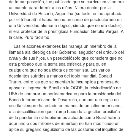
de tomar posesión, fué publicado que su curriculum vitae era
un cuento para dormir a los niños. Ni era doctor por la
Universidad de Rosario, Argentina (su tesis no fue aprobada
por el tribunal) ni había hecho un curso de posdoctorado en
una Universidad alemana (lógico, siendo que no era doctor)
ni era profesor de la prestigiosa Fundación Getulio Vargas. A
la calle. Puro racismo.
Las relaciones exteriores las maneja un miembro de la
llamada ala ideológica del Gobierno, seguidor del oráculo del
presi
y de sus hijos, un pseudofilósofo que considera que no
está probado que la tierra sea esférica y para quien
cualquiera que no sea idiota es comunista. Los varios
desplantes sufridos a manos del ídolo mundial, Donald
Trump, entre los que se cuentan la incumplida promesa de
apoyar el ingreso de Brasil en la OCDE, la reivindicación de
USA de nombrar un norteamericano para la presidencia del
Banco Interamericano de Desarrollo, que por una regla no
escrita siempre ha estado en manos de un latinoamericano,
o la descalificación que Trump hace de la gestión brasileña
de la pandemia (si hubiéramos actuado como Brasil habría
aquí uno o dos millones de muertos) no han modificado un
ápice su gregario seguidismo de las posturas del inquilino de