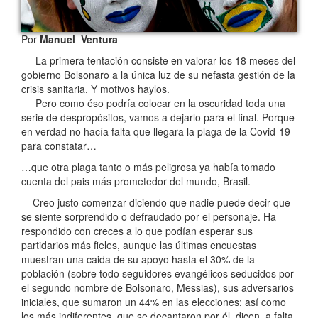
Por
Manuel Ventura
La primera tentación consiste en valorar los 18 meses del
gobierno Bolsonaro a la única luz de su nefasta gestión de la
crisis sanitaria. Y motivos haylos.
Pero como éso podría colocar en la oscuridad toda una
serie de despropósitos, vamos a dejarlo para el final. Porque
en verdad no hacía falta que llegara la plaga de la Covid-19
para constatar…
…que otra plaga tanto o más peligrosa ya había tomado
cuenta del pais más prometedor del mundo, Brasil.
Creo justo comenzar diciendo que nadie puede decir que
se siente sorprendido o defraudado por el personaje. Ha
respondido con creces a lo que podían esperar sus
partidarios más fieles, aunque las últimas encuestas
muestran una caida de su apoyo hasta el 30% de la
población (sobre todo seguidores evangélicos seducidos por
el segundo nombre de Bolsonaro, Messias), sus adversarios
iniciales, que sumaron un 44% en las elecciones; así como
los más indiferentes, que se decantaron por él, dicen, a falta