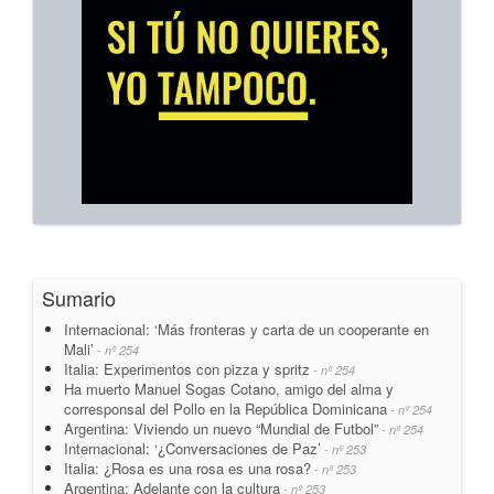
Sumario
Internacional: ‘Más fronteras y carta de un cooperante en
Mali’
- nº 254
Italia: Experimentos con pizza y spritz
- nº 254
Ha muerto Manuel Sogas Cotano, amigo del alma y
corresponsal del Pollo en la República Dominicana
- nº 254
Argentina: Viviendo un nuevo “Mundial de Futbol”
- nº 254
Internacional: ‘¿Conversaciones de Paz’
- nº 253
Italia: ¿Rosa es una rosa es una rosa?
- nº 253
Argentina: Adelante con la cultura
- nº 253