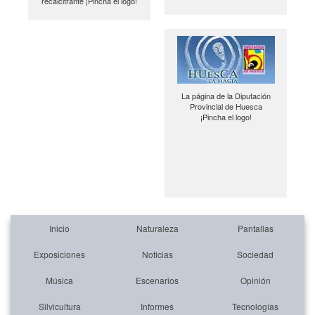
recalcitrante ¡Pincha el logo!
La página de la Diputación
Provincial de Huesca
¡Pincha el logo!
Inicio
Naturaleza
Pantallas
Exposiciones
Noticias
Sociedad
Música
Escenarios
Opinión
Silvicultura
Informes
Tecnologías