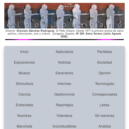
Director:
Dionisio Sánchez Rodríguez
. El Pollo Urbano. Desde 1977 la primera revista de sátira
política, información, ocio y cultura . Zaragoza. España.
Nº 254. Extra Verano (Julio Agosto
2026)
.
Inicio
Naturaleza
Pantallas
Exposiciones
Noticias
Sociedad
Música
Escenarios
Opinión
Silvicultura
Informes
Tecnologías
Ciencia
Gastronomía
Corresponsales
Entrevistas
Reportajes
Letras
Nosotras
Videoteca
Sin barreras
Mancheta
Incombustibles
Análisis