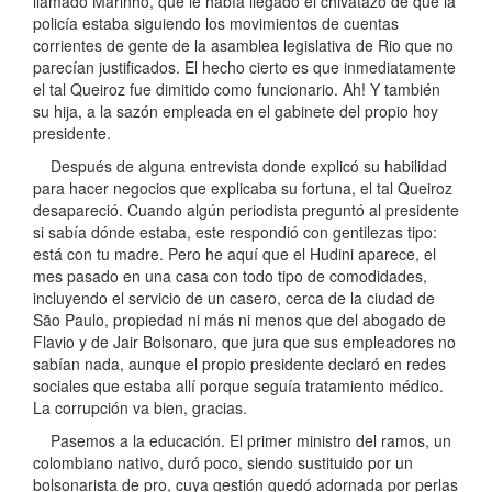
llamado Marinho, que le había llegado el chivatazo de que la
policía estaba siguiendo los movimientos de cuentas
corrientes de gente de la asamblea legislativa de Rio que no
parecían justificados. El hecho cierto es que inmediatamente
el tal Queiroz fue dimitido como funcionario. Ah! Y también
su hija, a la sazón empleada en el gabinete del propio hoy
presidente.
Después de alguna entrevista donde explicó su habilidad
para hacer negocios que explicaba su fortuna, el tal Queiroz
desapareció. Cuando algún periodista preguntó al presidente
si sabía dónde estaba, este respondió con gentilezas tipo:
está con tu madre. Pero he aquí que el Hudini aparece, el
mes pasado en una casa con todo tipo de comodidades,
incluyendo el servicio de un casero, cerca de la ciudad de
São Paulo, propiedad ni más ni menos que del abogado de
Flavio y de Jair Bolsonaro, que jura que sus empleadores no
sabían nada, aunque el propio presidente declaró en redes
sociales que estaba allí porque seguía tratamiento médico.
La corrupción va bien, gracias.
Pasemos a la educación. El primer ministro del ramos, un
colombiano nativo, duró poco, siendo sustituido por un
bolsonarista de pro, cuya gestión quedó adornada por perlas