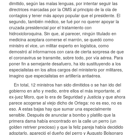
dimitido, según las malas lenguas, por intentar seguir las
directrices marcadas por la OMS al principio de la ola de
contagios y tener más apoyo popular que el presidente. El
segundo, también médico, se fué por no querer apoyar la
cruzada presidencial por el tratamiento con
hidroxicloroquina. Sin que, al parecer, ningún titulado en
medicina aceptara comerse el marrón, se quedó como
ministro el vice, un militar experto en logística, como
demostró al informarnos con cara de cierta sorpresa de que
el coronavirus se transmite, sobre todo, por vía aérea. Para
poner fin a semejante desafuero, ha ido sustituyendo a los
especialistas en los altos cargos del ministerio por militares,
imagino que especialistas en artillería antiaérea.
En total, 12 ministros han sido dimitidos o se han ido del
gobierno en año y medio, entre ellos el más importante, el
ex-juez Moro, que lo era de Seguridad y Justicia y que ahora
parece acogerse al viejo dicho de Ortega: no es eso, no es
eso. A estas bajas hay que sumar una especialmente
sensible. Después de anunciar a bombo y platillo que la
primera dama había encontrado en la calle un perro (un
golden retriver precioso) y que la feliz pareja había decidido
adoptarlo, apareció el dueño del perro y Augusto Bolsonaro