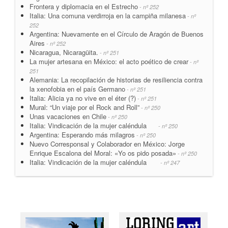
Frontera y diplomacia en el Estrecho
- nº 252
Italia: Una comuna verdirroja en la campiña milanesa
- nº
252
Argentina: Nuevamente en el Círculo de Aragón de Buenos
Aires
- nº 252
Nicaragua, Nicaragüita.
- nº 251
La mujer artesana en México: el acto poético de crear
- nº
251
Alemania: La recopilación de historias de resiliencia contra
la xenofobia en el país Germano
- nº 251
Italia: Alicia ya no vive en el éter (?)
- nº 251
Mural: “Un viaje por el Rock and Roll”
- nº 250
Unas vacaciones en Chile
- nº 250
Italia: Vindicación de la mujer caléndula
- nº 250
Argentina: Esperando más milagros
- nº 250
Nuevo Corresponsal y Colaborador en México: Jorge
Enrique Escalona del Moral: «Yo os pido posada»
- nº 250
Italia: Vindicación de la mujer caléndula
- nº 247