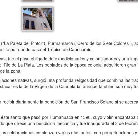
á (“La Paleta del Pintor”), Purmamarca (“Cerro de los Siete Colores”
nolito por donde pasa el Trópico de Capricornio.
s, fue el paso obligado de expedicionarios y colonizadores y una impo
 el Río de La Plata. Los poblados de la época colonial adquirieron gran
de la zona.
blaciones nativas, surgió una profunda religiosidad que combina las tra
tacar es la de la Virgen de la Candelaria, aunque también son muy tra
cibir diariamente la bendición de San Francisco Solano si se acercan 
e éste santo que pasó por Humahuaca en 1590, cuyo violín encantaba a 
do que ofrece una bendición mecánica y fue inaugurada el 2 de febrer
a, las celebraciones comienzan varios días antes: con peregrinaciones 