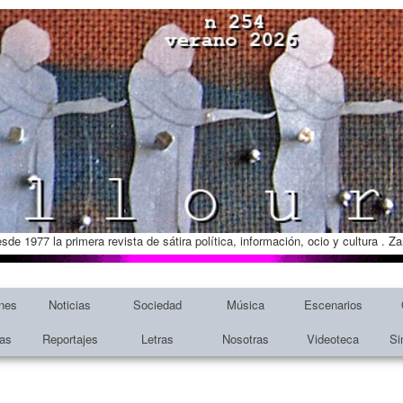
esde 1977 la primera revista de sátira política, información, ocio y cultura . 
nes
Noticias
Sociedad
Música
Escenarios
tas
Reportajes
Letras
Nosotras
Videoteca
Si