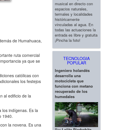
musical en directo con
espacios naturales,
termales y localidades
históricamente
vinculadas al agua. En
todas las actuaciones la
entrada es libre y gratuita
¡Pincha la foto!
), además de Humahuaca,
rtante ruta comercial
TECNOLOGIA
 importancia ya que se
POPULAR
Ingeniero holandés
diciones católicas con
desarrolla una
motocicleta que
dicionales los festejos
funciona con metano
recuperado de los
al edificio de la
humedales
los indígenas. Es la
o 1940.
y con la novena. Es una
Por
Lolita Piedrahita