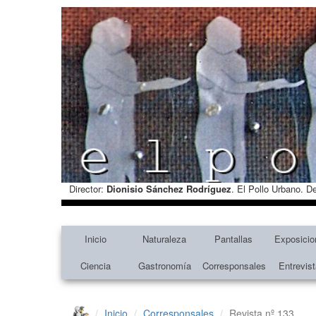
Director:
Dionisio Sánchez Rodríguez
. El Pollo Urbano. D
Inicio
Naturaleza
Pantallas
Exposicio
Ciencia
Gastronomía
Corresponsales
Entrevis
Inicio
Corresponsales
Revista nº 133