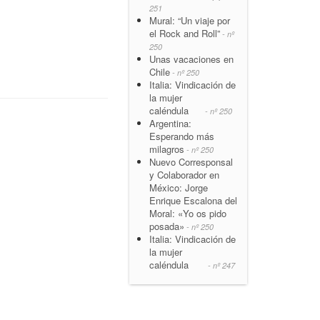
251
Mural: “Un viaje por
el Rock and Roll”
- nº
250
Unas vacaciones en
Chile
- nº 250
Italia: Vindicación de
la mujer
caléndula
- nº 250
Argentina:
Esperando más
milagros
- nº 250
Nuevo Corresponsal
y Colaborador en
México: Jorge
Enrique Escalona del
Moral: «Yo os pido
posada»
- nº 250
Italia: Vindicación de
la mujer
caléndula
- nº 247