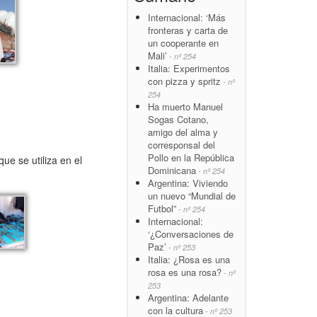
Internacional: ‘Más
fronteras y carta de
un cooperante en
Mali’
- nº 254
Italia: Experimentos
con pizza y spritz
- nº
254
Ha muerto Manuel
Sogas Cotano,
amigo del alma y
corresponsal del
Pollo en la República
ue se utiliza en el
Dominicana
- nº 254
Argentina: Viviendo
un nuevo “Mundial de
Futbol”
- nº 254
Internacional:
‘¿Conversaciones de
Paz’
- nº 253
Italia: ¿Rosa es una
rosa es una rosa?
- nº
253
Argentina: Adelante
con la cultura
- nº 253