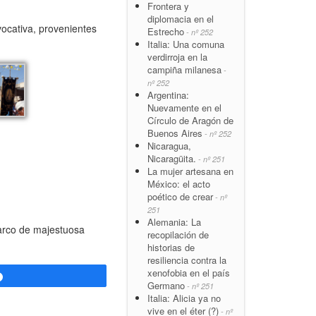
Frontera y
diplomacia en el
vocativa, provenientes
Estrecho
- nº 252
Italia: Una comuna
verdirroja en la
campiña milanesa
-
nº 252
Argentina:
Nuevamente en el
Círculo de Aragón de
Buenos Aires
- nº 252
Nicaragua,
Nicaragüita.
- nº 251
La mujer artesana en
México: el acto
poético de crear
- nº
251
Alemania: La
marco de majestuosa
recopilación de
historias de
resiliencia contra la
xenofobia en el país
Compartir
Germano
- nº 251
Italia: Alicia ya no
vive en el éter (?)
- nº