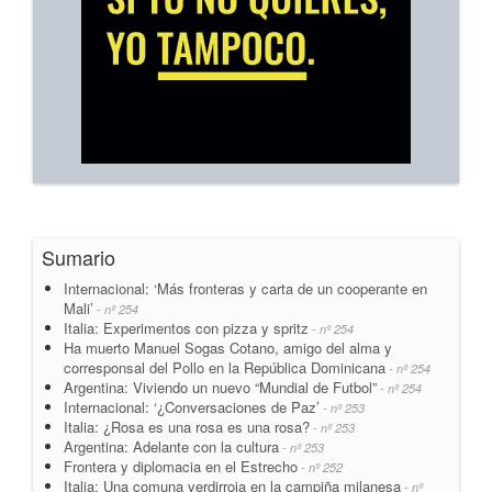
Sumario
Internacional: ‘Más fronteras y carta de un cooperante en
Mali’
- nº 254
Italia: Experimentos con pizza y spritz
- nº 254
Ha muerto Manuel Sogas Cotano, amigo del alma y
corresponsal del Pollo en la República Dominicana
- nº 254
Argentina: Viviendo un nuevo “Mundial de Futbol”
- nº 254
Internacional: ‘¿Conversaciones de Paz’
- nº 253
Italia: ¿Rosa es una rosa es una rosa?
- nº 253
Argentina: Adelante con la cultura
- nº 253
Frontera y diplomacia en el Estrecho
- nº 252
Italia: Una comuna verdirroja en la campiña milanesa
- nº