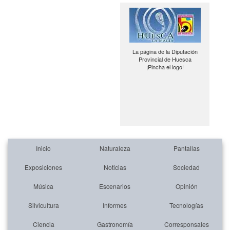
La página de la Diputación
Provincial de Huesca
¡Pincha el logo!
Inicio
Naturaleza
Pantallas
Exposiciones
Noticias
Sociedad
Música
Escenarios
Opinión
Silvicultura
Informes
Tecnologías
Ciencia
Gastronomía
Corresponsales