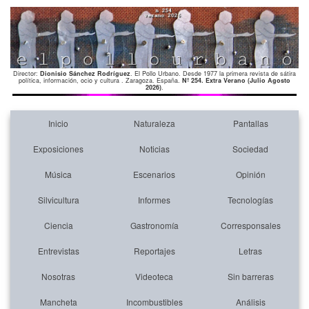
Director:
Dionisio Sánchez Rodríguez
. El Pollo Urbano. Desde 1977 la primera revista de sátira
política, información, ocio y cultura . Zaragoza. España.
Nº 254. Extra Verano (Julio Agosto
2026)
.
Inicio
Naturaleza
Pantallas
Exposiciones
Noticias
Sociedad
Música
Escenarios
Opinión
Silvicultura
Informes
Tecnologías
Ciencia
Gastronomía
Corresponsales
Entrevistas
Reportajes
Letras
Nosotras
Videoteca
Sin barreras
Mancheta
Incombustibles
Análisis