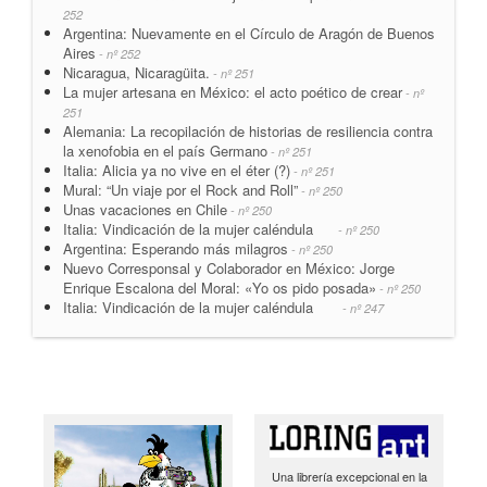
252
Argentina: Nuevamente en el Círculo de Aragón de Buenos
Aires
- nº 252
Nicaragua, Nicaragüita.
- nº 251
La mujer artesana en México: el acto poético de crear
- nº
251
Alemania: La recopilación de historias de resiliencia contra
la xenofobia en el país Germano
- nº 251
Italia: Alicia ya no vive en el éter (?)
- nº 251
Mural: “Un viaje por el Rock and Roll”
- nº 250
Unas vacaciones en Chile
- nº 250
Italia: Vindicación de la mujer caléndula
- nº 250
Argentina: Esperando más milagros
- nº 250
Nuevo Corresponsal y Colaborador en México: Jorge
Enrique Escalona del Moral: «Yo os pido posada»
- nº 250
Italia: Vindicación de la mujer caléndula
- nº 247
Una librería excepcional en la