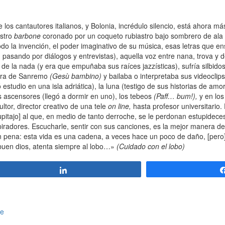
los cantautores italianos, y Bolonia, incrédulo silencio, está ahora má
ostro
barbone
coronado por un coqueto rubiastro bajo sombrero de ala
odo la invención, el poder imaginativo de su música, esas letras que e
o, pasando por diálogos y entrevistas), aquella voz entre nana, trova y d
e la nada (y era que empuñaba sus raíces jazzísticas), sufría silbidos
sura de Sanremo
(Gesù bambino)
y bailaba o interpretaba sus videocli
estudio en una isla adriática), la luna (testigo de sus historias de amo
os ascensores (llegó a dormir en uno), los tebeos
(Paff… bum!),
y en los
ultor, director creativo de una tele
on line,
hasta profesor universitario.
pitajo] al que, en medio de tanto derroche, se le perdonan estupide
spiradores. Escucharle, sentir con sus canciones, es la mejor manera de
pena: esta vida es una cadena, a veces hace un poco de daño, [pero]
buen dios, atenta siempre al lobo…»
(Cuidado con el lobo)
Compartir
ce