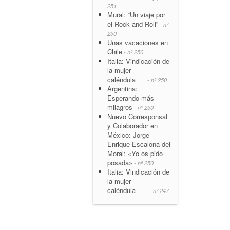
251
Mural: “Un viaje por
el Rock and Roll”
- nº
250
Unas vacaciones en
Chile
- nº 250
Italia: Vindicación de
la mujer
caléndula
- nº 250
Argentina:
Esperando más
milagros
- nº 250
Nuevo Corresponsal
y Colaborador en
México: Jorge
Enrique Escalona del
Moral: «Yo os pido
posada»
- nº 250
Italia: Vindicación de
la mujer
caléndula
- nº 247