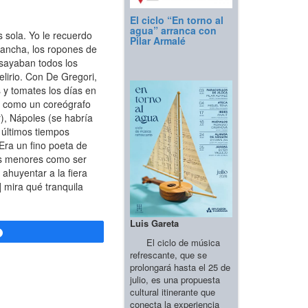
El ciclo “En torno al
agua” arranca con
s sola. Yo le recuerdo
Pilar Armalé
 ancha, los ropones de
nsayaban todos los
elirio. Con De Gregori,
 y tomates los días en
ps como un coreógrafo
r), Nápoles (se habría
 últimos tiempos
 Era un fino poeta de
ces menores como ser
 ahuyentar a la fiera
 mira qué tranquila
Luis Gareta
Compartir
El ciclo de música
refrescante, que se
prolongará hasta el 25 de
julio, es una propuesta
cultural itinerante que
conecta la experiencia