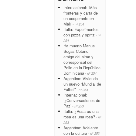
Internacional: ‘Más
fronteras y carta de
un cooperante en
Mali’
- nº 254
Italia: Experimentos
con pizza y spritz
- nº
254
Ha muerto Manuel
Sogas Cotano,
amigo del alma y
corresponsal del
Pollo en la República
Dominicana
- nº 254
Argentina: Viviendo
un nuevo “Mundial de
Futbol”
- nº 254
Internacional:
‘¿Conversaciones de
Paz’
- nº 253
Italia: ¿Rosa es una
rosa es una rosa?
- nº
253
Argentina: Adelante
con la cultura
- nº 253