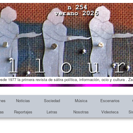
esde 1977 la primera revista de sátira política, información, ocio y cultura . 
nes
Noticias
Sociedad
Música
Escenarios
tas
Reportajes
Letras
Nosotras
Videoteca
Si