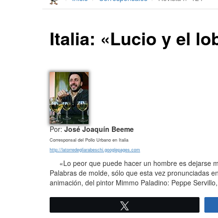
Italia: «Lucio y el l
Por:
José Joaquín Beeme
Corresponsal del Pollo Urbano en Italia
http://latorredegliarabeschi.googlepages.com
«Lo peor que puede hacer un hombre es dejarse morir
Palabras de molde, sólo que esta vez pronunciadas en it
animación, del pintor Mimmo Paladino: Peppe Servillo, 
Twittear