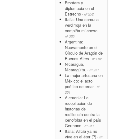
Frontera y
diplomacia en el
Estrecho
- nº 252
Italia: Una comuna
verdirroja en la
campiña milanesa
-
nº 252
Argentina:
Nuevamente en el
Círculo de Aragón de
Buenos Aires
- nº 252
Nicaragua,
Nicaragüita.
- nº 251
La mujer artesana en
México: el acto
poético de crear
- nº
251
Alemania: La
recopilación de
historias de
resiliencia contra la
xenofobia en el país
Germano
- nº 251
Italia: Alicia ya no
vive en el éter (?)
- nº