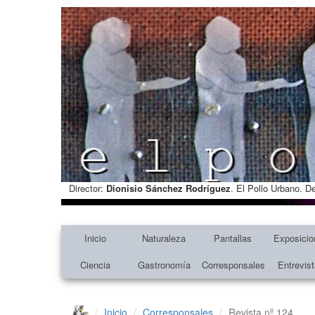
Director:
Dionisio Sánchez Rodríguez
. El Pollo Urbano. D
Inicio
Naturaleza
Pantallas
Exposicio
Ciencia
Gastronomía
Corresponsales
Entrevis
Inicio
Corresponsales
Revista nº 124