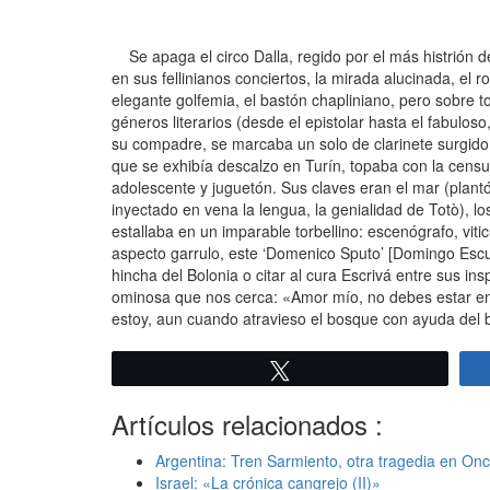
Se apaga el circo Dalla, regido por el más histrión de 
en sus fellinianos conciertos, la mirada alucinada, el r
elegante golfemia, el bastón chapliniano, pero sobre t
géneros literarios (desde el epistolar hasta el fabulos
su compadre, se marcaba un solo de clarinete surgido d
que se exhibía descalzo en Turín, topaba con la cen
adolescente y juguetón. Sus claves eran el mar (plantó 
inyectado en vena la lengua, la genialidad de Totò), l
estallaba en un imparable torbellino: escenógrafo, vitic
aspecto garrulo, este ‘Domenico Sputo’ [Domingo Escu
hincha del Bolonia o citar al cura Escrivá entre sus in
ominosa que nos cerca: «Amor mío, no debes estar en 
estoy, aun cuando atravieso el bosque con ayuda del 
Twittear
Artículos relacionados :
Argentina: Tren Sarmiento, otra tragedia en On
Israel: «La crónica cangrejo (II)»