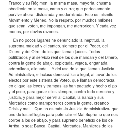
Franco y su Régimen, la misma masa, mayoría, chusma
obediente en la mesa, cama y curro; que perfectamente
pervive ahora, disfrazada y modernizada. Esto es mismito
Movimiento y Meneo. No la respeto, por muchos millones
que sean, voten, me impongan, me aterroricen. Y cada vez
menos, por obvias razones.
En no pocos lugares he denunciado la ineptitud, la
suprema maldad y el canteo, siempre por el Poder, del
Dinero y del Otro, de los que llaman jueces. Todos
politizados y al servicio real de los que mandan y del Dinero,
contra la gente de abajo, explotada, vejada, engañada,
adormilada, alienada… Y del uso de lo que llaman Justicia
Administrativa, e incluso democrática o legal, al favor de los
electos por este sistema de Voteo, que llaman democracia,
en el que las leyes y trampas las han pactado y hecho el pp
y el psoe, para ganar ellos siempre, contra todo derecho y
justicia, y para mejor servir al Capital, la Banca y sus
Mercados como mamporreros contra la gente, creando
Crisis y mal… Que no es más -la Justicia Administrativa- que
uno de los artilugios para potenciar el Mal Supremo que nos
corroe a los de abajo, y para supremo beneficio de los de
Arriba, o sea: Banca, Capital, Mercados, Manijeros de los