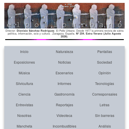
Director:
Dionisio Sánchez Rodríguez
. El Pollo Urbano. Desde 1977 la primera revista de sátira
política, información, ocio y cultura . Zaragoza. España.
Nº 254. Extra Verano (Julio Agosto
2026)
.
Inicio
Naturaleza
Pantallas
Exposiciones
Noticias
Sociedad
Música
Escenarios
Opinión
Silvicultura
Informes
Tecnologías
Ciencia
Gastronomía
Corresponsales
Entrevistas
Reportajes
Letras
Nosotras
Videoteca
Sin barreras
Mancheta
Incombustibles
Análisis