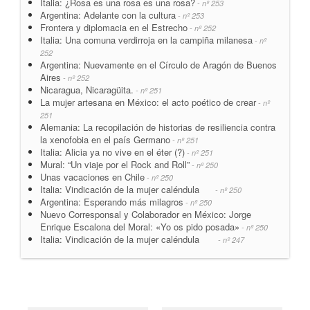
Italia: ¿Rosa es una rosa es una rosa?
- nº 253
Argentina: Adelante con la cultura
- nº 253
Frontera y diplomacia en el Estrecho
- nº 252
Italia: Una comuna verdirroja en la campiña milanesa
- nº
252
Argentina: Nuevamente en el Círculo de Aragón de Buenos
Aires
- nº 252
Nicaragua, Nicaragüita.
- nº 251
La mujer artesana en México: el acto poético de crear
- nº
251
Alemania: La recopilación de historias de resiliencia contra
la xenofobia en el país Germano
- nº 251
Italia: Alicia ya no vive en el éter (?)
- nº 251
Mural: “Un viaje por el Rock and Roll”
- nº 250
Unas vacaciones en Chile
- nº 250
Italia: Vindicación de la mujer caléndula
- nº 250
Argentina: Esperando más milagros
- nº 250
Nuevo Corresponsal y Colaborador en México: Jorge
Enrique Escalona del Moral: «Yo os pido posada»
- nº 250
Italia: Vindicación de la mujer caléndula
- nº 247