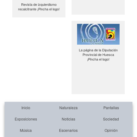
Revista de izquierdismo
recalcitrante ¡Pincha el logo!
La página de la Diputación
Provincial de Huesca
¡Pincha el logo!
Inicio
Naturaleza
Pantallas
Exposiciones
Noticias
Sociedad
Música
Escenarios
Opinión