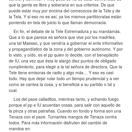
que la gente es libre y soberana en sus criterios. De que
puede estar muy por encima del comecocos de la Tele y de
la Tela. Y si eso no es así, ya los mismos partitócratas están
poniendo en tela de juicio lo que llaman democracia.
En fin, el debate de la Tele Extremadura y su mandamás.
Que a lo que parece es señora que vive por los madriles,
una tal Maesso, y que vendría a gobernar el ente informativo
y propagandístico de la zona y del gobierno autónomo. Y por
lo visto, y oído, es el pp quien lo decide, con el beneplácito
de IU, una vez que ésta le alargó diez puntos de obligado
cumplimiento, para elegir a la tal señora de directora. Que la
Tele tiene emisoras de radio y algo más… Y eso es casi
todo. Hay que dejar rular todo un tiempo prudencial y a ver
como se cantea la cosa, y si beneficia a su partido o tal y
cual.
Los del psoe calladitos, mientras tanto, y echando fuego
porque el pp e IU acuerdan cosas, para salir con aquello de
la pinza y otras patrañas. Cuando en fondo y forma son una
Tenaza con el psoe. Turnantes mangos de Tenaza contra
todos. Para más información disfruten del cambio de
mandos en: