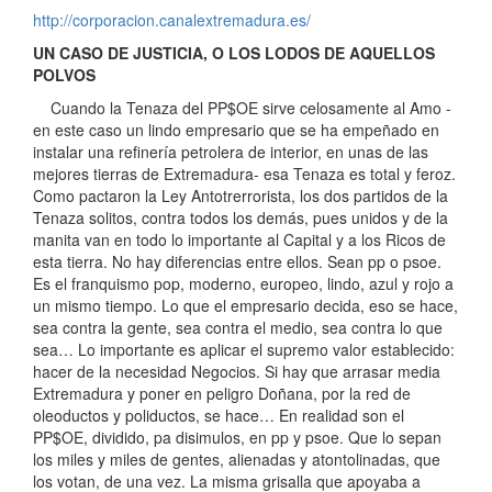
http://corporacion.canalextremadura.es/
UN CASO DE JUSTICIA, O LOS LODOS DE AQUELLOS
POLVOS
Cuando la Tenaza del PP$OE sirve celosamente al Amo -
en este caso un lindo empresario que se ha empeñado en
instalar una refinería petrolera de interior, en unas de las
mejores tierras de Extremadura- esa Tenaza es total y feroz.
Como pactaron la Ley Antotrerrorista, los dos partidos de la
Tenaza solitos, contra todos los demás, pues unidos y de la
manita van en todo lo importante al Capital y a los Ricos de
esta tierra. No hay diferencias entre ellos. Sean pp o psoe.
Es el franquismo pop, moderno, europeo, lindo, azul y rojo a
un mismo tiempo. Lo que el empresario decida, eso se hace,
sea contra la gente, sea contra el medio, sea contra lo que
sea… Lo importante es aplicar el supremo valor establecido:
hacer de la necesidad Negocios. Si hay que arrasar media
Extremadura y poner en peligro Doñana, por la red de
oleoductos y poliductos, se hace… En realidad son el
PP$OE, dividido, pa disimulos, en pp y psoe. Que lo sepan
los miles y miles de gentes, alienadas y atontolinadas, que
los votan, de una vez. La misma grisalla que apoyaba a