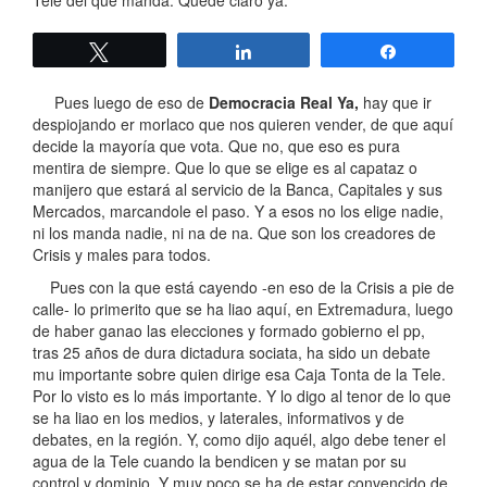
Tele del que manda. Quede claro ya.
Twittear
Compartir
Compartir
Pues luego de eso de
Democracia Real Ya,
hay que ir
despiojando er morlaco que nos quieren vender, de que aquí
decide la mayoría que vota. Que no, que eso es pura
mentira de siempre. Que lo que se elige es al capataz o
manijero que estará al servicio de la Banca, Capitales y sus
Mercados, marcandole el paso. Y a esos no los elige nadie,
ni los manda nadie, ni na de na. Que son los creadores de
Crisis y males para todos.
Pues con la que está cayendo -en eso de la Crisis a pie de
calle- lo primerito que se ha liao aquí, en Extremadura, luego
de haber ganao las elecciones y formado gobierno el pp,
tras 25 años de dura dictadura sociata, ha sido un debate
mu importante sobre quien dirige esa Caja Tonta de la Tele.
Por lo visto es lo más importante. Y lo digo al tenor de lo que
se ha liao en los medios, y laterales, informativos y de
debates, en la región. Y, como dijo aquél, algo debe tener el
agua de la Tele cuando la bendicen y se matan por su
control y dominio. Y muy poco se ha de estar convencido de