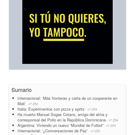
Sumario
Internacional: ‘Más fronteras y carta de un cooperante en
Mali’
- nº 254
Italia: Experimentos con pizza y spritz
- nº 254
Ha muerto Manuel Sogas Cotano, amigo del alma y
corresponsal del Pollo en la República Dominicana
- nº 254
Argentina: Viviendo un nuevo “Mundial de Futbol”
- nº 254
Internacional: ‘¿Conversaciones de Paz’
- nº 253