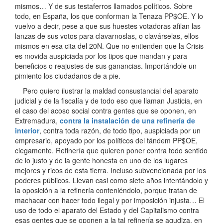
mismos… Y de sus testaferros llamados políticos. Sobre
todo, en España, los que conforman la Tenaza PP$OE. Y lo
vuelvo a decir, pese a que sus huestes votadoras afilan las
lanzas de sus votos para clavarnoslas, o clavárselas, ellos
mismos en esa cita del 20N. Que no entienden que la Crisis
es movida auspiciada por los tipos que mandan y para
beneficios o reajustes de sus ganancias. Importándole un
pimiento los ciudadanos de a pie.
Pero quiero ilustrar la maldad consustancial del aparato
judicial y de la fiscalía y de todo eso que llaman Justicia, en
el caso del acoso social contra gentes que se oponen, en
Extremadura,
contra la instalación de una refinería de
interior
, contra toda razón, de todo tipo, auspiciada por un
empresario, apoyado por los políticos del tándem PP$OE,
ciegamente. Refinería que quieren poner contra todo sentido
de lo justo y de la gente honesta en uno de los lugares
mejores y ricos de esta tierra. Incluso subvencionada por los
poderes públicos. Llevan casi como siete años intentándolo y
la oposición a la refinería conteniéndolo, porque tratan de
machacar con hacer todo ilegal y por imposición injusta… El
uso de todo el aparato del Estado y del Capitalismo contra
esas gentes que se oponen a la tal refinería se agudiza, en