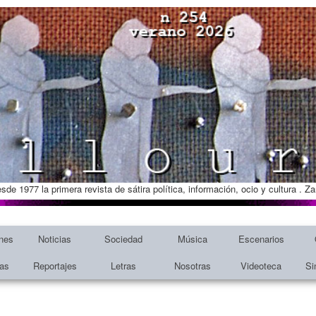
esde 1977 la primera revista de sátira política, información, ocio y cultura . 
nes
Noticias
Sociedad
Música
Escenarios
tas
Reportajes
Letras
Nosotras
Videoteca
Si