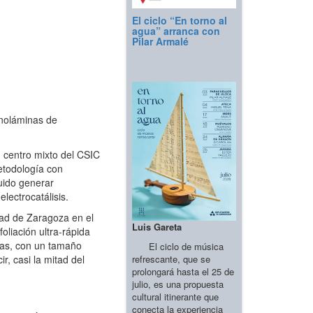
El ciclo “En torno al
agua” arranca con
Pilar Armalé
noláminas de
 centro mixto del CSIC
etodología con
uido generar
lectrocatálisis.
dad de Zaragoza en el
Luis Gareta
oliación ultra-rápida
cas, con un tamaño
El ciclo de música
refrescante, que se
, casi la mitad del
prolongará hasta el 25 de
julio, es una propuesta
cultural itinerante que
conecta la experiencia