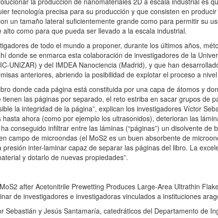
ucionar la producción de nanomateriales 2D a escala industrial es qu
quier tecnología precisa para su producción y que consisten en produci
n un tamaño lateral suficientemente grande como para permitir su uso
alto como para que pueda ser llevado a la escala industrial.
gadores de todo el mundo a proponer, durante los últimos años, méto
 ahí donde se enmarca esta colaboración de investigadores de la Univ
SIC-UNIZAR) y del IMDEA Nanociencia (Madrid), y que han desarrollado,
sas anteriores, abriendo la posibilidad de explotar el proceso a nivel 
ibro donde cada página está constituida por una capa de átomos y do
e tienen las páginas por separado, el reto estriba en sacar grupos de p
le la integridad de la página”, explican los investigadores Víctor Seb
 hasta ahora (como por ejemplo los ultrasonidos), deterioran las lámi
a conseguido infiltrar entre las láminas (“páginas”) un disolvente de b
do en campo de microondas (el MoS2 es un buen absorbente de microond
resión inter-laminar capaz de separar las páginas del libro. La excele
material y dotarlo de nuevas propiedades”.
MoS2 after Acetonitrile Prewetting Produces Large-Area Ultrathin Flake
plinar de investigadores e investigadoras vinculados a instituciones ar
or Sebastián y Jesús Santamaría, catedráticos del Departamento de In