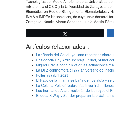
Tecnologías del Medio Ambiente de la Universidad de Z
mixto entre el CSIC y la Universidad de Zaragoza, del I
Biomédica en Red de Bioingeniería, Biomateriales y N
INMA e IMDEA Nanociencia, de cuya tesis doctoral for
Zaragoza; Natalia Martín Sabanés, Lucía Martín-Pérez
Twittear
Artículos relacionados :
La “Banda del Canal” ya tiene recorrido: Ahora 
Residencia Rey Ardid Ibercaja Teruel, primer cen
Miguel Gracia pone en valor las actuaciones rea
La DPZ conmemora el 277 aniversario del naci
Pollerías (abril 2023)
El Patio de la Infanta se baña de nostalgia y se
La Colonia Polster reabre tras invertir 2 millon
Los hermanos Alfaro recibirán de los reyes el P
Endesa X Way y Zunder preparan la próxima ins