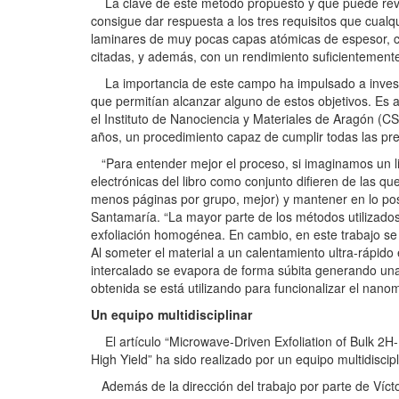
La clave de este método propuesto y que puede revol
consigue dar respuesta a los tres requisitos que cual
laminares de muy pocas capas atómicas de espesor, co
citadas, y además, con un rendimiento suficientemente 
La importancia de este campo ha impulsado a investi
que permitían alcanzar alguno de estos objetivos. Es
el Instituto de Nanociencia y Materiales de Aragón (C
años, un procedimiento capaz de cumplir todas las premi
“Para entender mejor el proceso, si imaginamos un l
electrónicas del libro como conjunto difieren de las qu
menos páginas por grupo, mejor) y mantener en lo posib
Santamaría. “La mayor parte de los métodos utilizados
exfoliación homogénea. En cambio, en este trabajo se h
Al someter el material a un calentamiento ultra-rápi
intercalado se evapora de forma súbita generando una p
obtenida se está utilizando para funcionalizar el nano
Un equipo multidisciplinar
El artículo “Microwave-Driven Exfoliation of Bulk 2H-
High Yield” ha sido realizado por un equipo multidisci
Además de la dirección del trabajo por parte de Víct