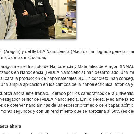
 (Aragón) y del IMDEA Nanociencia (Madrid) han logrado generar na
sistido de las microondas
agoza en el Instituto de Nanociencia y Materiales de Aragón (INMA),
vanzados en Nanociencia (IMDEA Nanociencia) han desarrollado, una m
ional para la producción de nanomateriales 2D. En concreto, han conseg
a amplia aplicación en los campos de la nanoelectrónica, fotónica y e
blica ahora este trabajo, liderado por los catedráticos de la Universi
nvestigador senior de IMDEA Nanociencia, Emilio Pérez. Mediante la exf
aces de obtener nanoláminas de un espesor promedio de 4 capas atómi
como 90 segundos y con un rendimiento que se aproxima al 50% (es decir
asta ahora