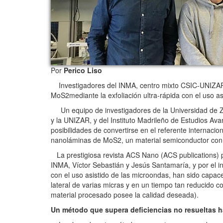
Por
Perico Liso
Investigadores del INMA, centro mixto CSIC-UNIZAR,
MoS2mediante la exfoliación ultra-rápida con el uso a
Un equipo de investigadores de la Universidad de Zar
y la UNIZAR, y del Instituto Madrileño de Estudios A
posibilidades de convertirse en el referente internac
nanoláminas de MoS2, un material semiconductor con un
La prestigiosa revista ACS Nano (ACS publications) pu
INMA, Víctor Sebastián y Jesús Santamaría, y por el i
con el uso asistido de las microondas, han sido cap
lateral de varias micras y en un tiempo tan reducido 
material procesado posee la calidad deseada).
Un método que supera deficiencias no resueltas h