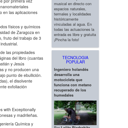
e por primera vez
musical en directo con
r nanomateriales
espacios naturales,
 en las aplicaciones
termales y localidades
históricamente
vinculadas al agua. En
dos físicos y químicos
todas las actuaciones la
ersidad de Zaragoza en
entrada es libre y gratuita
 fruto del trabajo de 3
¡Pincha la foto!
industrial.
nde las propiedades
TECNOLOGIA
áginas del libro (cuantas
POPULAR
astián y Jesús
Ingeniero holandés
nas y no producen una
desarrolla una
ajo punto de ebullición.
motocicleta que
as), el disolvente
funciona con metano
nte exfoliación
recuperado de los
humedales
s with Exceptionally
agonesas y madrileñas.
geniería Química y
Por
Lolita Piedrahita