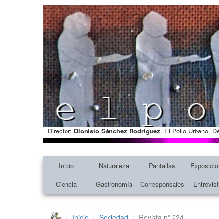
Director:
Dionisio Sánchez Rodríguez
. El Pollo Urbano. D
Inicio
Naturaleza
Pantallas
Exposicio
Ciencia
Gastronomía
Corresponsales
Entrevis
Inicio
Sociedad
Revista nº 224