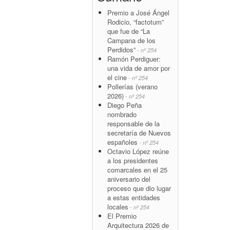
Premio a José Ángel
Rodicio, “factotum”
que fue de “La
Campana de los
Perdidos”
- nº 254
Ramón Perdiguer:
una vida de amor por
el cine
- nº 254
Pollerías (verano
2026)
- nº 254
Diego Peña
nombrado
responsable de la
secretaría de Nuevos
españoles
- nº 254
Octavio López reúne
a los presidentes
comarcales en el 25
aniversario del
proceso que dio lugar
a estas entidades
locales
- nº 254
El Premio
Arquitectura 2026 de