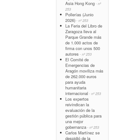
Asia Hong Kong
- nº
253
Pollerías (Junio
2026)
- nº 253
La Feria del Libro de
Zaragoza lleva al
Parque Grande más
de 1.000 actos de
firma con unos 500
autores
- nº 253
El Comité de
Emergencias de
Aragón moviliza más
de 262.000 euros
para ayuda
humanitaria
internacional
- nº 253
Los expertos
reivindican la
evaluación de la
gestión pública para
una mejor
gobernanza
- nº 253
Carlos Martínez se
despidió de la