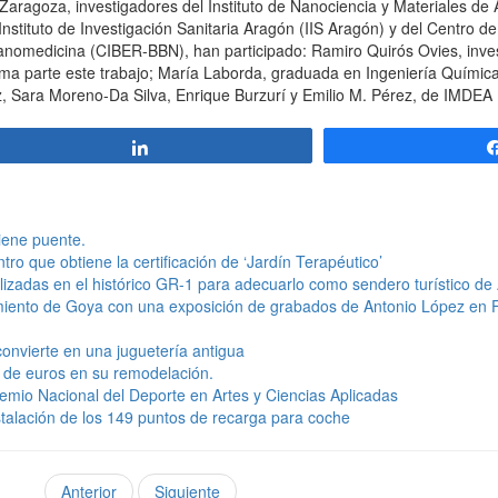
aragoza, investigadores del Instituto de Nanociencia y Materiales de
nstituto de Investigación Sanitaria Aragón (IIS Aragón) y del Centro de
anomedicina (CIBER-BBN), han participado: Ramiro Quirós Ovies, inves
ma parte este trabajo; María Laborda, graduada en Ingeniería Química
, Sara Moreno-Da Silva, Enrique Burzurí y Emilio M. Pérez, de IMDEA
Compartir
tiene puente.
tro que obtiene la certificación de ‘Jardín Terapéutico’
lizadas en el histórico GR-1 para adecuarlo como sendero turístico de
miento de Goya con una exposición de grabados de Antonio López en
 convierte en una juguetería antigua
es de euros en su remodelación.
remio Nacional del Deporte en Artes y Ciencias Aplicadas
talación de los 149 puntos de recarga para coche
Anterior
Siguiente