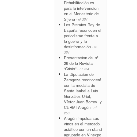
Rehabilitación es
para la intervención
en el Monasterio de
Sijena
- nº 254
Los Premios Rey de
España reconocen el
periodismo frente a
la guerra y la
desinformación
- nº
254
Presentacion del nº
29 de la Revista
“Crisis”
- nº 254
La Diputación de
Zaragoza reconocerá
con la medalla de
Santa Isabel a Luis
González Uriol,
Víctor Juan Borroy y
CERMI Aragón
- nº
253
Aragón impulsa sus
vinos en el mercado
asiático con un stand
agrupado en Vinexpo