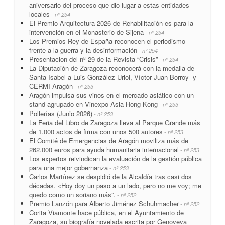
aniversario del proceso que dio lugar a estas entidades
locales
- nº 254
El Premio Arquitectura 2026 de Rehabilitación es para la
intervención en el Monasterio de Sijena
- nº 254
Los Premios Rey de España reconocen el periodismo
frente a la guerra y la desinformación
- nº 254
Presentacion del nº 29 de la Revista “Crisis”
- nº 254
La Diputación de Zaragoza reconocerá con la medalla de
Santa Isabel a Luis González Uriol, Víctor Juan Borroy y
CERMI Aragón
- nº 253
Aragón impulsa sus vinos en el mercado asiático con un
stand agrupado en Vinexpo Asia Hong Kong
- nº 253
Pollerías (Junio 2026)
- nº 253
La Feria del Libro de Zaragoza lleva al Parque Grande más
de 1.000 actos de firma con unos 500 autores
- nº 253
El Comité de Emergencias de Aragón moviliza más de
262.000 euros para ayuda humanitaria internacional
- nº 253
Los expertos reivindican la evaluación de la gestión pública
para una mejor gobernanza
- nº 253
Carlos Martínez se despidió de la Alcaldía tras casi dos
décadas. «Hoy doy un paso a un lado, pero no me voy; me
quedo como un soriano más”.
- nº 252
Premio Lanzón para Alberto Jiménez Schuhmacher
- nº 252
Corita Viamonte hace pública, en el Ayuntamiento de
Zaragoza, su biografía novelada escrita por Genoveva