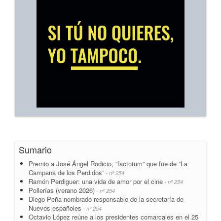
Sumario
Premio a José Ángel Rodicio, “factotum” que fue de “La
Campana de los Perdidos”
- nº 254
Ramón Perdiguer: una vida de amor por el cine
- nº 254
Pollerías (verano 2026)
- nº 254
Diego Peña nombrado responsable de la secretaría de
Nuevos españoles
- nº 254
Octavio López reúne a los presidentes comarcales en el 25