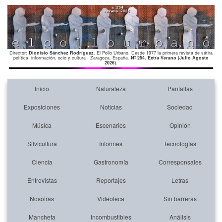
Director:
Dionisio Sánchez Rodríguez
. El Pollo Urbano. Desde 1977 la primera revista de sátira
política, información, ocio y cultura . Zaragoza. España.
Nº 254. Extra Verano (Julio Agosto
2026)
.
Inicio
Naturaleza
Pantallas
Exposiciones
Noticias
Sociedad
Música
Escenarios
Opinión
Silvicultura
Informes
Tecnologías
Ciencia
Gastronomía
Corresponsales
Entrevistas
Reportajes
Letras
Nosotras
Videoteca
Sin barreras
Mancheta
Incombustibles
Análisis