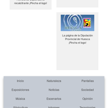
recalcitrante ¡Pincha el logo!
La página de la Diputación
Provincial de Huesca
¡Pincha el logo!
Inicio
Naturaleza
Pantallas
Exposiciones
Noticias
Sociedad
Música
Escenarios
Opinión
Silvicultura
Informes
Tecnologías