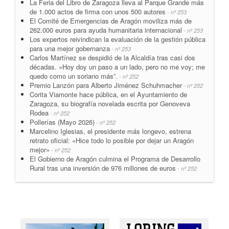
La Feria del Libro de Zaragoza lleva al Parque Grande más
de 1.000 actos de firma con unos 500 autores
- nº 253
El Comité de Emergencias de Aragón moviliza más de
262.000 euros para ayuda humanitaria internacional
- nº 253
Los expertos reivindican la evaluación de la gestión pública
para una mejor gobernanza
- nº 253
Carlos Martínez se despidió de la Alcaldía tras casi dos
décadas. «Hoy doy un paso a un lado, pero no me voy; me
quedo como un soriano más”.
- nº 252
Premio Lanzón para Alberto Jiménez Schuhmacher
- nº 252
Corita Viamonte hace pública, en el Ayuntamiento de
Zaragoza, su biografía novelada escrita por Genoveva
Rodea
- nº 252
Pollerías (Mayo 2026)
- nº 252
Marcelino Iglesias, el presidente más longevo, estrena
retrato oficial: «Hice todo lo posible por dejar un Aragón
mejor»
- nº 252
El Gobierno de Aragón culmina el Programa de Desarrollo
Rural tras una inversión de 976 millones de euros
- nº 252