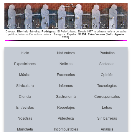
Director:
Dionisio Sánchez Rodríguez
. El Pollo Urbano. Desde 1977 la primera revista de sátira
política, información, ocio y cultura . Zaragoza. España.
Nº 254. Extra Verano (Julio Agosto
2026)
.
Inicio
Naturaleza
Pantallas
Exposiciones
Noticias
Sociedad
Música
Escenarios
Opinión
Silvicultura
Informes
Tecnologías
Ciencia
Gastronomía
Corresponsales
Entrevistas
Reportajes
Letras
Nosotras
Videoteca
Sin barreras
Mancheta
Incombustibles
Análisis