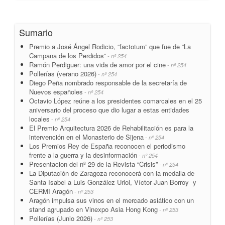
Sumario
Premio a José Ángel Rodicio, “factotum” que fue de “La
Campana de los Perdidos”
- nº 254
Ramón Perdiguer: una vida de amor por el cine
- nº 254
Pollerías (verano 2026)
- nº 254
Diego Peña nombrado responsable de la secretaría de
Nuevos españoles
- nº 254
Octavio López reúne a los presidentes comarcales en el 25
aniversario del proceso que dio lugar a estas entidades
locales
- nº 254
El Premio Arquitectura 2026 de Rehabilitación es para la
intervención en el Monasterio de Sijena
- nº 254
Los Premios Rey de España reconocen el periodismo
frente a la guerra y la desinformación
- nº 254
Presentacion del nº 29 de la Revista “Crisis”
- nº 254
La Diputación de Zaragoza reconocerá con la medalla de
Santa Isabel a Luis González Uriol, Víctor Juan Borroy y
CERMI Aragón
- nº 253
Aragón impulsa sus vinos en el mercado asiático con un
stand agrupado en Vinexpo Asia Hong Kong
- nº 253
Pollerías (Junio 2026)
- nº 253