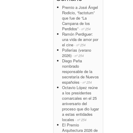
Premio a José Ángel
Rodicio, “factotum”
que fue de “La
Campana de los
Perdidos”
- nº 254
Ramón Perdiguer:
una vida de amor por
el cine
- nº 254
Pollerías (verano
2026)
- nº 254
Diego Peña
nombrado
responsable de la
secretaría de Nuevos
españoles
- nº 254
Octavio López reúne
a los presidentes
comarcales en el 25
aniversario del
proceso que dio lugar
a estas entidades
locales
- nº 254
El Premio
Arquitectura 2026 de