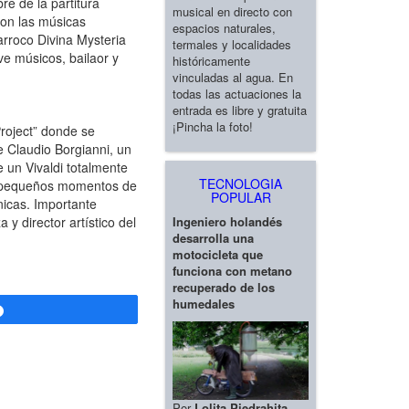
re de la partitura
musical en directo con
on las músicas
espacios naturales,
arroco Divina Mysteria
termales y localidades
ve músicos, bailaor y
históricamente
vinculadas al agua. En
todas las actuaciones la
entrada es libre y gratuita
¡Pincha la foto!
Project” donde se
e Claudio Borgianni, un
 un Vivaldi totalmente
TECNOLOGIA
os pequeños momentos de
POPULAR
nicas. Importante
Ingeniero holandés
y director artístico del
desarrolla una
motocicleta que
funciona con metano
recuperado de los
humedales
Compartir
Por
Lolita Piedrahita