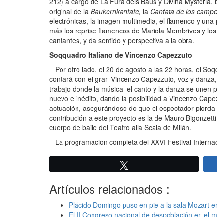
212) a cargo de La Fura dels Baus y Divina Mysteria, ba
original de la
Baukernkantate,
la
Cantata de los campe
electrónicas, la imagen multimedia, el flamenco y una
más los reprise flamencos de Mariola Membrives y los 
cantantes, y da sentido y perspectiva a la obra.
Soqquadro Italiano de Vincenzo Capezzuto
Por otro lado, el 20 de agosto a las 22 horas, el Soqq
contará con el gran Vincenzo Capezzuto, voz y danza, 
trabajo donde la música, el canto y la danza se unen p
nuevo e inédito, dando la posibilidad a Vincenzo Cap
actuación, asegurándose de que el espectador pierda el
contribución a este proyecto es la de Mauro Bigonzetti,
cuerpo de baile del Teatro alla Scala de Milán.
La programación completa del XXVI Festival Interna
Twittear
Artículos relacionados :
Plácido Domingo puso en pie a la sala Mozart e
El II Congreso nacional de despoblación en el m