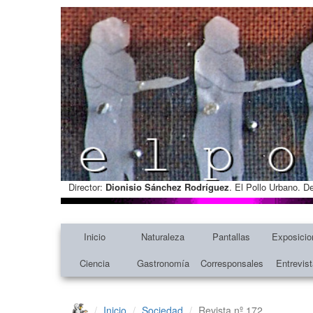
Director:
Dionisio Sánchez Rodríguez
. El Pollo Urbano. D
Inicio
Naturaleza
Pantallas
Exposicio
Ciencia
Gastronomía
Corresponsales
Entrevis
Inicio
Sociedad
Revista nº 172