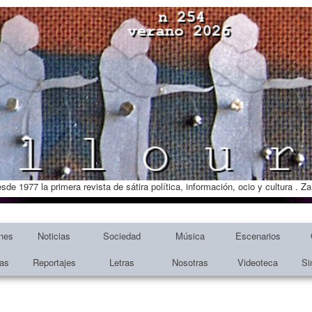
esde 1977 la primera revista de sátira política, información, ocio y cultura . 
nes
Noticias
Sociedad
Música
Escenarios
tas
Reportajes
Letras
Nosotras
Videoteca
Si