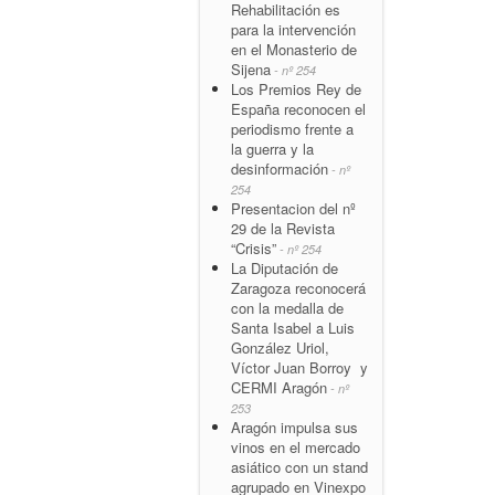
Rehabilitación es
para la intervención
en el Monasterio de
Sijena
- nº 254
Los Premios Rey de
España reconocen el
periodismo frente a
la guerra y la
desinformación
- nº
254
Presentacion del nº
29 de la Revista
“Crisis”
- nº 254
La Diputación de
Zaragoza reconocerá
con la medalla de
Santa Isabel a Luis
González Uriol,
Víctor Juan Borroy y
CERMI Aragón
- nº
253
Aragón impulsa sus
vinos en el mercado
asiático con un stand
agrupado en Vinexpo