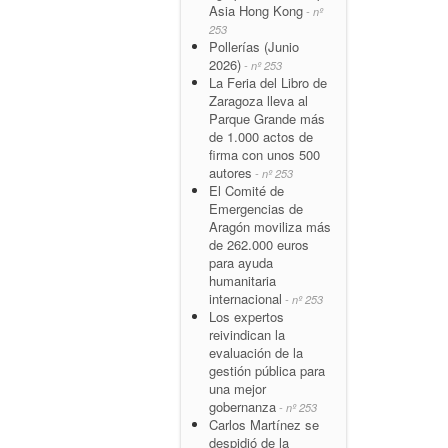
Asia Hong Kong
- nº
253
Pollerías (Junio
2026)
- nº 253
La Feria del Libro de
Zaragoza lleva al
Parque Grande más
de 1.000 actos de
firma con unos 500
autores
- nº 253
El Comité de
Emergencias de
Aragón moviliza más
de 262.000 euros
para ayuda
humanitaria
internacional
- nº 253
Los expertos
reivindican la
evaluación de la
gestión pública para
una mejor
gobernanza
- nº 253
Carlos Martínez se
despidió de la