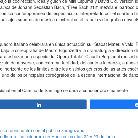
jo la codirección, idea y guión de Miki Espuma y David Cid. Versión lib
sinos
de Johann Sebastian Bach, “Free Bach 212” mezcla el barroco c
 poética contemporánea del espectáculo. Interpretado por el cuarteto b
paisajes sonoros de música electrónica, el trabajo videográfico envuel
uadro Italiano celebrará en única actuación su “Stabat Mater. Vivaldi 
bajo la coreografía de Mauro Bigonzetti y la dramaturgia y dirección d
ara esbozar una especie de ‘Opera Totale’. Claudio Borgianni reescribe
ezzuto de moverse, con extrema facilidad, del canto a la danza, a un
 horizonte de los límites entre los distintos géneros de las artes escé
 uno de los principales coreógrafos de la escena internacional de danza 
cional en el Camino de Santiago se dará a conocer próximamente
Compartir
n su reencuentro con el público zaragozano
edio rural se celebrará en Huesca los días 22 y 23 de junio