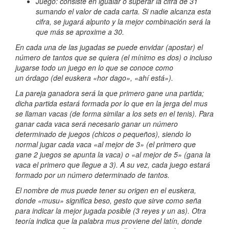
Juego: consiste en igualar o superar la cifra de 31
sumando el valor de cada carta. Si nadie alcanza esta
cifra, se jugará alpunto y la mejor combinación será la
que más se aproxime a 30.
En cada una de las jugadas se puede envidar (apostar) el
número de tantos que se quiera (el mínimo es dos) o incluso
jugarse todo un juego en lo que se conoce como
un órdago (del euskera «hor dago», «ahí está»).
La pareja ganadora será la que primero gane una partida;
dicha partida estará formada por lo que en la jerga del mus
se llaman vacas (de forma similar a los sets en el tenis). Para
ganar cada vaca será necesario ganar un número
determinado de juegos (chicos o pequeños), siendo lo
normal jugar cada vaca «al mejor de 3» (el primero que
gane 2 juegos se apunta la vaca) o «al mejor de 5» (gana la
vaca el primero que llegue a 3). A su vez, cada juego estará
formado por un número determinado de tantos.
El nombre de mus puede tener su origen en el euskera,
donde «musu» significa beso, gesto que sirve como seña
para indicar la mejor jugada posible (3 reyes y un as). Otra
teoría indica que la palabra mus proviene del latín, donde