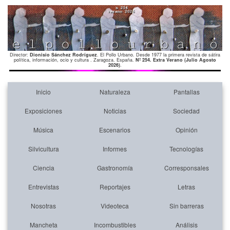
Director:
Dionisio Sánchez Rodríguez
. El Pollo Urbano. Desde 1977 la primera revista de sátira
política, información, ocio y cultura . Zaragoza. España.
Nº 254. Extra Verano (Julio Agosto
2026)
.
Inicio
Naturaleza
Pantallas
Exposiciones
Noticias
Sociedad
Música
Escenarios
Opinión
Silvicultura
Informes
Tecnologías
Ciencia
Gastronomía
Corresponsales
Entrevistas
Reportajes
Letras
Nosotras
Videoteca
Sin barreras
Mancheta
Incombustibles
Análisis