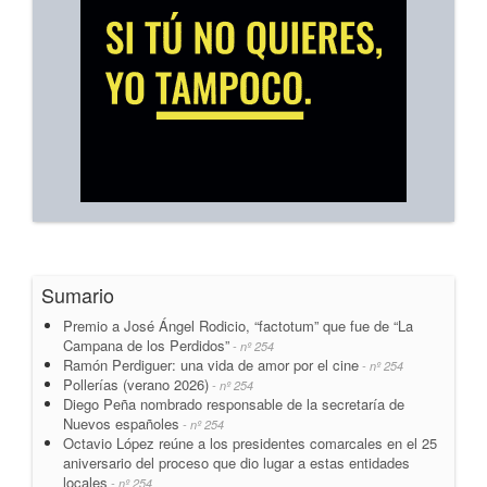
Sumario
Premio a José Ángel Rodicio, “factotum” que fue de “La
Campana de los Perdidos”
- nº 254
Ramón Perdiguer: una vida de amor por el cine
- nº 254
Pollerías (verano 2026)
- nº 254
Diego Peña nombrado responsable de la secretaría de
Nuevos españoles
- nº 254
Octavio López reúne a los presidentes comarcales en el 25
aniversario del proceso que dio lugar a estas entidades
locales
- nº 254