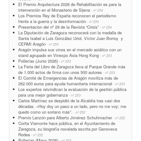
El Premio Arquitectura 2026 de Rehabilitación es para la
intervención en el Monasterio de Sijena
- nº 254
Los Premios Rey de España reconocen el periodismo
frente a la guerra y la desinformación
- nº 254
Presentacion del nº 29 de la Revista “Crisis”
- nº 254
La Diputación de Zaragoza reconocerá con la medalla de
Santa Isabel a Luis González Uriol, Víctor Juan Borroy y
CERMI Aragón
- nº 253
Aragón impulsa sus vinos en el mercado asiático con un
stand agrupado en Vinexpo Asia Hong Kong
- nº 253
Pollerías (Junio 2026)
- nº 253
La Feria del Libro de Zaragoza lleva al Parque Grande más
de 1.000 actos de firma con unos 500 autores
- nº 253
El Comité de Emergencias de Aragón moviliza más de
262.000 euros para ayuda humanitaria internacional
- nº 253
Los expertos reivindican la evaluación de la gestión pública
para una mejor gobernanza
- nº 253
Carlos Martínez se despidió de la Alcaldía tras casi dos
décadas. «Hoy doy un paso a un lado, pero no me voy; me
quedo como un soriano más”.
- nº 252
Premio Lanzón para Alberto Jiménez Schuhmacher
- nº 252
Corita Viamonte hace pública, en el Ayuntamiento de
Zaragoza, su biografía novelada escrita por Genoveva
Rodea
- nº 252
Pollerías (Mayo 2026)
- nº 252