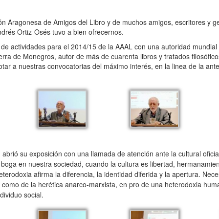
ón Aragonesa de Amigos del Libro y de muchos amigos, escritores y ge
ndrés Ortiz-Osés tuvo a bien ofrecernos.
de actividades para el 2014/15 de la AAAL con una autoridad mundial de
erra de Monegros, autor de más de cuarenta libros y tratados filosófico
ar a nuestras convocatorias del máximo interés, en la linea de la ante
abrió su exposición con una llamada de atención ante la cultural oficial
n boga en nuestra sociedad, cuando la cultura es libertad, hermanamie
terodoxia afirma la diferencia, la identidad diferida y la apertura. Nec
 así como de la herética anarco-marxista, en pro de una heterodoxia huma
ividuo social.