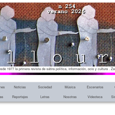
esde 1977 la primera revista de sátira política, información, ocio y cultura . 
nes
Noticias
Sociedad
Música
Escenarios
tas
Reportajes
Letras
Nosotras
Videoteca
Si