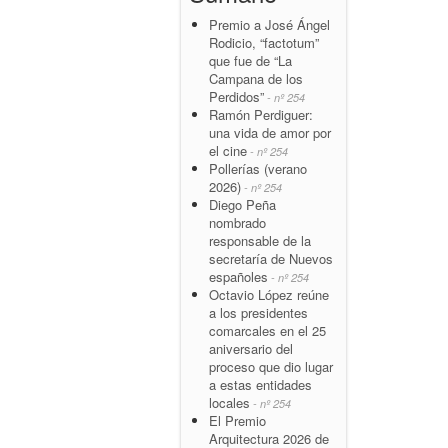
Premio a José Ángel
Rodicio, “factotum”
que fue de “La
Campana de los
Perdidos”
- nº 254
Ramón Perdiguer:
una vida de amor por
el cine
- nº 254
Pollerías (verano
2026)
- nº 254
Diego Peña
nombrado
responsable de la
secretaría de Nuevos
españoles
- nº 254
Octavio López reúne
a los presidentes
comarcales en el 25
aniversario del
proceso que dio lugar
a estas entidades
locales
- nº 254
El Premio
Arquitectura 2026 de