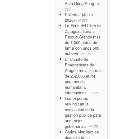
Asia Hong Kong
- nº
253
Pollerías (Junio
2026)
- nº 253
La Feria del Libro de
Zaragoza lleva al
Parque Grande más
de 1.000 actos de
firma con unos 500
autores
- nº 253
El Comité de
Emergencias de
Aragón moviliza más
de 262.000 euros
para ayuda
humanitaria
internacional
- nº 253
Los expertos
reivindican la
evaluación de la
gestión pública para
una mejor
gobernanza
- nº 253
Carlos Martínez se
despidió de la