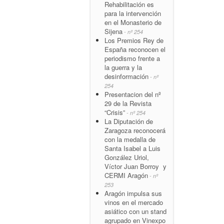
Rehabilitación es
para la intervención
en el Monasterio de
Sijena
- nº 254
Los Premios Rey de
España reconocen el
periodismo frente a
la guerra y la
desinformación
- nº
254
Presentacion del nº
29 de la Revista
“Crisis”
- nº 254
La Diputación de
Zaragoza reconocerá
con la medalla de
Santa Isabel a Luis
González Uriol,
Víctor Juan Borroy y
CERMI Aragón
- nº
253
Aragón impulsa sus
vinos en el mercado
asiático con un stand
agrupado en Vinexpo