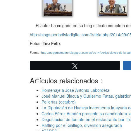
El autor ha colgado en su blog el texto completo de
http://blogs.periodistadigital.com/fratria.php/2014/09
Fotos:
Teo Félix
Fuente:
http://eugeniomateo.blogspot.com.es/2014/09/las-claves-de-la-cult
Twittear
Artículos relacionados :
Homenaje a José Antonio Labordeta
José Manuel Blecua y Guillermo Fatás, galardo
Pollerías (octubre)
La Diputación de Huesca incrementa la ayuda ec
Carlos Pérez Anadón presento su candidatura la 
Degustación de tomate en el restaurante bar Tiq
Rafting por el Gállego, diversión asegurada
ATADES