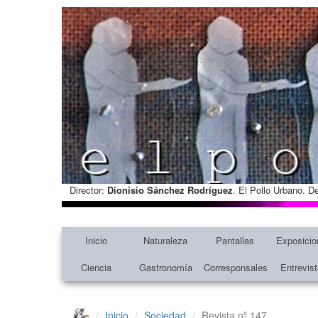
Director:
Dionisio Sánchez Rodríguez
. El Pollo Urbano. D
Inicio
Naturaleza
Pantallas
Exposicio
Ciencia
Gastronomía
Corresponsales
Entrevis
Inicio
Sociedad
Revista nº 147