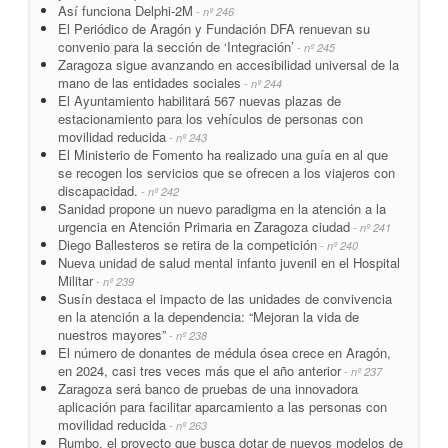
Así funciona Delphi-2M
- nº 246
El Periódico de Aragón y Fundación DFA renuevan su
convenio para la sección de ‘Integración’
- nº 245
Zaragoza sigue avanzando en accesibilidad universal de la
mano de las entidades sociales
- nº 244
El Ayuntamiento habilitará 567 nuevas plazas de
estacionamiento para los vehículos de personas con
movilidad reducida
- nº 243
El Ministerio de Fomento ha realizado una guía en al que
se recogen los servicios que se ofrecen a los viajeros con
discapacidad.
- nº 242
Sanidad propone un nuevo paradigma en la atención a la
urgencia en Atención Primaria en Zaragoza ciudad
- nº 241
Diego Ballesteros se retira de la competición
- nº 240
Nueva unidad de salud mental infanto juvenil en el Hospital
Militar
- nº 239
Susín destaca el impacto de las unidades de convivencia
en la atención a la dependencia: “Mejoran la vida de
nuestros mayores”
- nº 238
El número de donantes de médula ósea crece en Aragón,
en 2024, casi tres veces más que el año anterior
- nº 237
Zaragoza será banco de pruebas de una innovadora
aplicación para facilitar aparcamiento a las personas con
movilidad reducida
- nº 263
Rumbo, el proyecto que busca dotar de nuevos modelos de