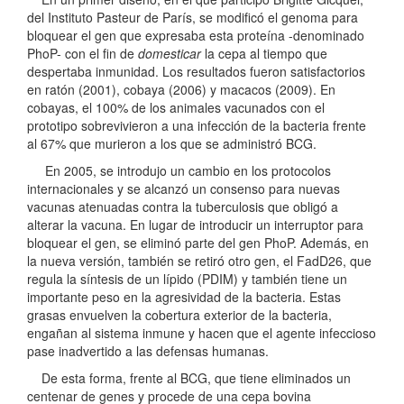
del Instituto Pasteur de París, se modificó el genoma para
bloquear el gen que expresaba esta proteína -denominado
PhoP- con el fin de
domesticar
la cepa al tiempo que
despertaba inmunidad. Los resultados fueron satisfactorios
en ratón (2001), cobaya (2006) y macacos (2009). En
cobayas, el 100% de los animales vacunados con el
prototipo sobrevivieron a una infección de la bacteria frente
al 67% que murieron a los que se administró BCG.
En 2005, se introdujo un cambio en los protocolos
internacionales y se alcanzó un consenso para nuevas
vacunas atenuadas contra la tuberculosis que obligó a
alterar la vacuna. En lugar de introducir un interruptor para
bloquear el gen, se eliminó parte del gen PhoP. Además, en
la nueva versión, también se retiró otro gen, el FadD26, que
regula la síntesis de un lípido (PDIM) y también tiene un
importante peso en la agresividad de la bacteria. Estas
grasas envuelven la cobertura exterior de la bacteria,
engañan al sistema inmune y hacen que el agente infeccioso
pase inadvertido a las defensas humanas.
De esta forma, frente al BCG, que tiene eliminados un
centenar de genes y procede de una cepa bovina