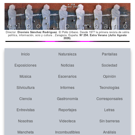
Director:
Dionisio Sánchez Rodríguez
. El Pollo Urbano. Desde 1977 la primera revista de sátira
política, información, ocio y cultura . Zaragoza. España.
Nº 254. Extra Verano (Julio Agosto
2026)
.
Inicio
Naturaleza
Pantallas
Exposiciones
Noticias
Sociedad
Música
Escenarios
Opinión
Silvicultura
Informes
Tecnologías
Ciencia
Gastronomía
Corresponsales
Entrevistas
Reportajes
Letras
Nosotras
Videoteca
Sin barreras
Mancheta
Incombustibles
Análisis