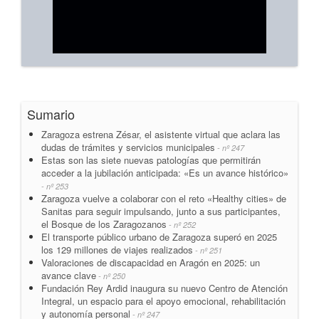
Sumario
Zaragoza estrena Zésar, el asistente virtual que aclara las
dudas de trámites y servicios municipales
- nº 247
Estas son las siete nuevas patologías que permitirán
acceder a la jubilación anticipada: «Es un avance histórico»
- nº 253
Zaragoza vuelve a colaborar con el reto «Healthy cities» de
Sanitas para seguir impulsando, junto a sus participantes,
el Bosque de los Zaragozanos
- nº 252
El transporte público urbano de Zaragoza superó en 2025
los 129 millones de viajes realizados
- nº 251
Valoraciones de discapacidad en Aragón en 2025: un
avance clave
- nº 250
Fundación Rey Ardid inaugura su nuevo Centro de Atención
Integral, un espacio para el apoyo emocional, rehabilitación
y autonomía personal
- nº 247