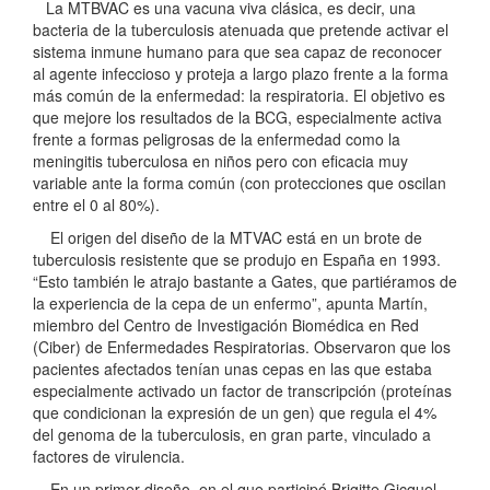
La MTBVAC es una vacuna viva clásica, es decir, una
bacteria de la tuberculosis atenuada que pretende activar el
sistema inmune humano para que sea capaz de reconocer
al agente infeccioso y proteja a largo plazo frente a la forma
más común de la enfermedad: la respiratoria. El objetivo es
que mejore los resultados de la BCG, especialmente activa
frente a formas peligrosas de la enfermedad como la
meningitis tuberculosa en niños pero con eficacia muy
variable ante la forma común (con protecciones que oscilan
entre el 0 al 80%).
El origen del diseño de la MTVAC está en un brote de
tuberculosis resistente que se produjo en España en 1993.
“Esto también le atrajo bastante a Gates, que partiéramos de
la experiencia de la cepa de un enfermo”, apunta Martín,
miembro del Centro de Investigación Biomédica en Red
(Ciber) de Enfermedades Respiratorias. Observaron que los
pacientes afectados tenían unas cepas en las que estaba
especialmente activado un factor de transcripción (proteínas
que condicionan la expresión de un gen) que regula el 4%
del genoma de la tuberculosis, en gran parte, vinculado a
factores de virulencia.
En un primer diseño, en el que participó Brigitte Gicquel,