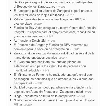
Sanitas para seguir impulsando, junto a sus participantes,
el Bosque de los Zaragozanos
- nº 252
El transporte público urbano de Zaragoza superó en 2025
los 129 millones de viajes realizados
- nº 251
Valoraciones de discapacidad en Aragón en 2025: un
avance clave
- nº 250
Fundación Rey Ardid inaugura su nuevo Centro de Atención
Integral, un espacio para el apoyo emocional, rehabilitación
y autonomía personal
- nº 247
Así funciona Delphi-2M
- nº 246
El Periódico de Aragón y Fundación DFA renuevan su
convenio para la sección de ‘Integración’
- nº 245
Zaragoza sigue avanzando en accesibilidad universal de la
mano de las entidades sociales
- nº 244
El Ayuntamiento habilitará 567 nuevas plazas de
estacionamiento para los vehículos de personas con
movilidad reducida
- nº 243
El Ministerio de Fomento ha realizado una guía en al que
se recogen los servicios que se ofrecen a los viajeros con
discapacidad.
- nº 242
Sanidad propone un nuevo paradigma en la atención a la
urgencia en Atención Primaria en Zaragoza ciudad
- nº 241
Diego Ballesteros se retira de la competición
- nº 240
Nueva unidad de salud mental infanto juvenil en el Hospital
Militar
- nº 239