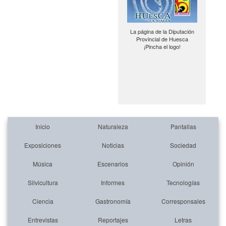
La página de la Diputación
Provincial de Huesca
¡Pincha el logo!
Inicio
Naturaleza
Pantallas
Exposiciones
Noticias
Sociedad
Música
Escenarios
Opinión
Silvicultura
Informes
Tecnologías
Ciencia
Gastronomía
Corresponsales
Entrevistas
Reportajes
Letras