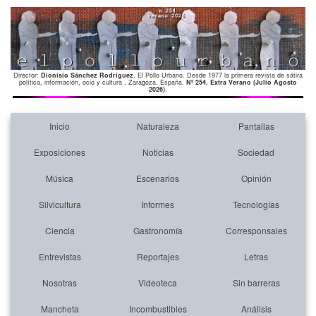
Director:
Dionisio Sánchez Rodríguez
. El Pollo Urbano. Desde 1977 la primera revista de sátira
política, información, ocio y cultura . Zaragoza. España.
Nº 254. Extra Verano (Julio Agosto
2026)
.
Inicio
Naturaleza
Pantallas
Exposiciones
Noticias
Sociedad
Música
Escenarios
Opinión
Silvicultura
Informes
Tecnologías
Ciencia
Gastronomía
Corresponsales
Entrevistas
Reportajes
Letras
Nosotras
Videoteca
Sin barreras
Mancheta
Incombustibles
Análisis