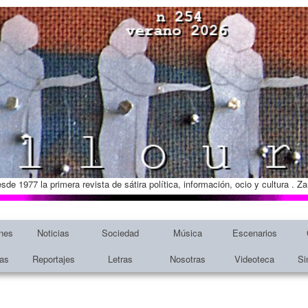
esde 1977 la primera revista de sátira política, información, ocio y cultura . 
nes
Noticias
Sociedad
Música
Escenarios
tas
Reportajes
Letras
Nosotras
Videoteca
Si