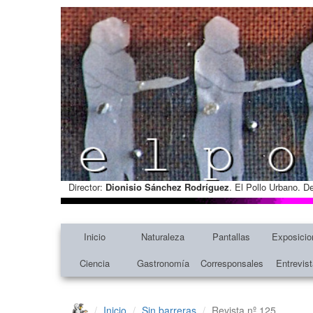
Director:
Dionisio Sánchez Rodríguez
. El Pollo Urbano. D
Inicio
Naturaleza
Pantallas
Exposicio
Ciencia
Gastronomía
Corresponsales
Entrevis
Inicio
Sin barreras
Revista nº 125