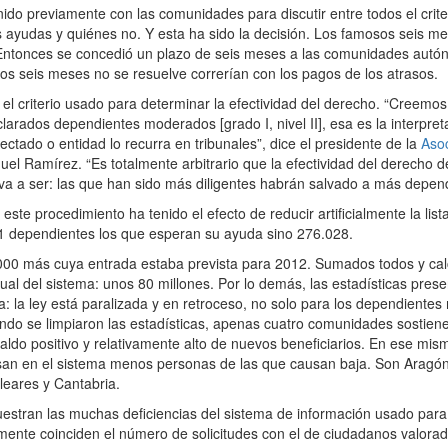
 previamente con las comunidades para discutir entre todos el criteri
ayudas y quiénes no. Y esta ha sido la decisión. Los famosos seis me
 Entonces se concedió un plazo de seis meses a las comunidades autón
s seis meses no se resuelve correrían con los pagos de los atrasos.
 criterio usado para determinar la efectividad del derecho. “Creemos
arados dependientes moderados [grado I, nivel II], esa es la interpret
ectado o entidad lo recurra en tribunales”, dice el presidente de la
Asoc
uel Ramírez. “Es totalmente arbitrario que la efectividad del derecho d
 va a ser: las que han sido más diligentes habrán salvado a más depen
te procedimiento ha tenido el efecto de reducir artificialmente la lis
1 dependientes los que esperan su ayuda sino 276.028.
00 más cuya entrada estaba prevista para 2012. Sumados todos y cal
ual del sistema: unos 80 millones. Por lo demás, las estadísticas pres
a: la ley está paralizada y en retroceso, no solo para los dependiente
o se limpiaron las estadísticas, apenas cuatro comunidades sostienen 
aldo positivo y relativamente alto de nuevos beneficiarios. En ese mi
esan en el sistema menos personas de las que causan baja. Son Aragón
leares y Cantabria.
estran las muchas deficiencias del sistema de información usado para
nte coinciden el número de solicitudes con el de ciudadanos valorad