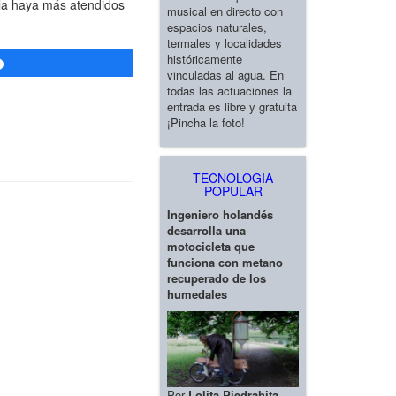
lla haya más atendidos
musical en directo con
espacios naturales,
termales y localidades
históricamente
Compartir
vinculadas al agua. En
todas las actuaciones la
entrada es libre y gratuita
¡Pincha la foto!
TECNOLOGIA
POPULAR
Ingeniero holandés
desarrolla una
motocicleta que
funciona con metano
recuperado de los
humedales
Por
Lolita Piedrahita