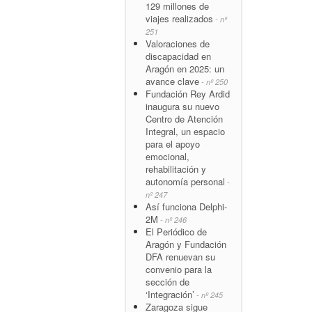
129 millones de
viajes realizados
- nº
251
Valoraciones de
discapacidad en
Aragón en 2025: un
avance clave
- nº 250
Fundación Rey Ardid
inaugura su nuevo
Centro de Atención
Integral, un espacio
para el apoyo
emocional,
rehabilitación y
autonomía personal
-
nº 247
Así funciona Delphi-
2M
- nº 246
El Periódico de
Aragón y Fundación
DFA renuevan su
convenio para la
sección de
‘Integración’
- nº 245
Zaragoza sigue