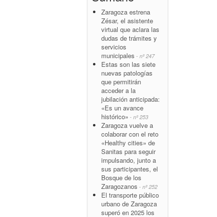
Zaragoza estrena
Zésar, el asistente
virtual que aclara las
dudas de trámites y
servicios
municipales
- nº 247
Estas son las siete
nuevas patologías
que permitirán
acceder a la
jubilación anticipada:
«Es un avance
histórico»
- nº 253
Zaragoza vuelve a
colaborar con el reto
«Healthy cities» de
Sanitas para seguir
impulsando, junto a
sus participantes, el
Bosque de los
Zaragozanos
- nº 252
El transporte público
urbano de Zaragoza
superó en 2025 los