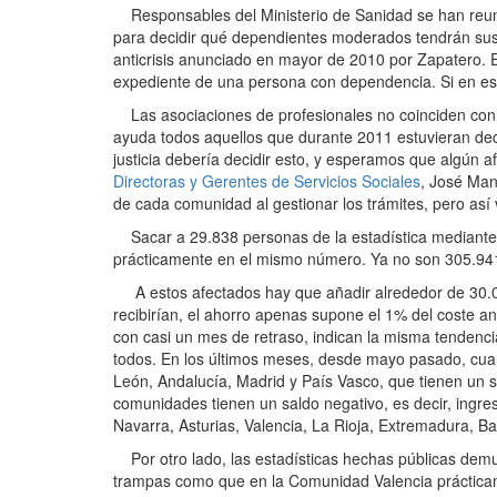
Responsables del Ministerio de Sanidad se han reunido
para decidir qué dependientes moderados tendrán sus 
anticrisis anunciado en mayor de 2010 por Zapatero.
expediente de una persona con dependencia. Si en eso
Las asociaciones de profesionales no coinciden con el
ayuda todos aquellos que durante 2011 estuvieran decl
justicia debería decidir esto, y esperamos que algún af
Directoras y Gerentes de Servicios Sociales
, José Man
de cada comunidad al gestionar los trámites, pero así
Sacar a 29.838 personas de la estadística mediante es
prácticamente en el mismo número. Ya no son 305.94
A estos afectados hay que añadir alrededor de 30.0
recibirían, el ahorro apenas supone el 1% del coste an
con casi un mes de retraso, indican la misma tendenci
todos. En los últimos meses, desde mayo pasado, cuand
León, Andalucía, Madrid y País Vasco, que tienen un s
comunidades tienen un saldo negativo, es decir, ingr
Navarra, Asturias, Valencia, La Rioja, Extremadura, Ba
Por otro lado, las estadísticas hechas públicas demu
trampas como que en la Comunidad Valencia prácticame