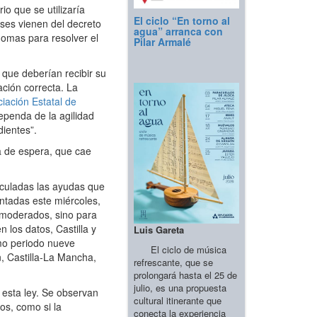
o que se utilizaría
El ciclo “En torno al
ses vienen del decreto
agua” arranca con
omas para resolver el
Pilar Armalé
 que deberían recibir su
ación correcta. La
iación Estatal de
ependa de la agilidad
dientes”.
ta de espera, que cae
culadas las ayudas que
entadas este miércoles,
s moderados, sino para
los datos, Castilla y
Luis Gareta
smo periodo nueve
El ciclo de música
, Castilla-La Mancha,
refrescante, que se
prolongará hasta el 25 de
julio, es una propuesta
 esta ley. Se observan
cultural itinerante que
os, como si la
conecta la experiencia