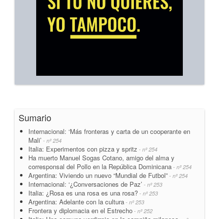
Sumario
Internacional: ‘Más fronteras y carta de un cooperante en
Mali’
- nº 254
Italia: Experimentos con pizza y spritz
- nº 254
Ha muerto Manuel Sogas Cotano, amigo del alma y
corresponsal del Pollo en la República Dominicana
- nº 254
Argentina: Viviendo un nuevo “Mundial de Futbol”
- nº 254
Internacional: ‘¿Conversaciones de Paz’
- nº 253
Italia: ¿Rosa es una rosa es una rosa?
- nº 253
Argentina: Adelante con la cultura
- nº 253
Frontera y diplomacia en el Estrecho
- nº 252