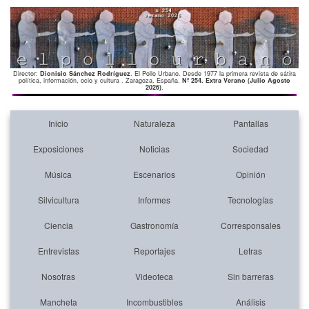
Director:
Dionisio Sánchez Rodríguez
. El Pollo Urbano. Desde 1977 la primera revista de sátira
política, información, ocio y cultura . Zaragoza. España.
Nº 254. Extra Verano (Julio Agosto
2026)
.
Inicio
Naturaleza
Pantallas
Exposiciones
Noticias
Sociedad
Música
Escenarios
Opinión
Silvicultura
Informes
Tecnologías
Ciencia
Gastronomía
Corresponsales
Entrevistas
Reportajes
Letras
Nosotras
Videoteca
Sin barreras
Mancheta
Incombustibles
Análisis