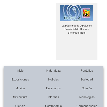
La página de la Diputación
Provincial de Huesca
¡Pincha el logo!
Inicio
Naturaleza
Pantallas
Exposiciones
Noticias
Sociedad
Música
Escenarios
Opinión
Silvicultura
Informes
Tecnologías
Ciencia
Gastronomía
Corresponsales