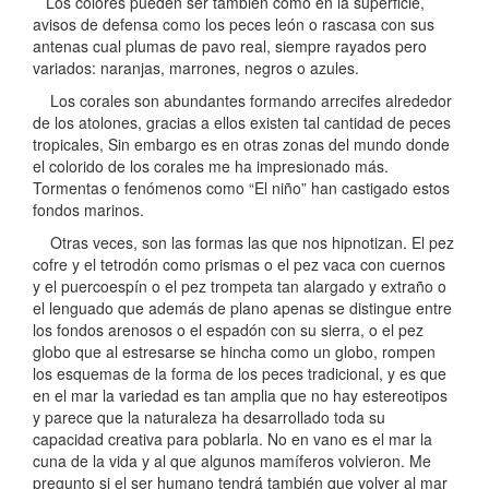
Los colores pueden ser también como en la superficie,
avisos de defensa como los peces león o rascasa con sus
antenas cual plumas de pavo real, siempre rayados pero
variados: naranjas, marrones, negros o azules.
Los corales son abundantes formando arrecifes alrededor
de los atolones, gracias a ellos existen tal cantidad de peces
tropicales, Sin embargo es en otras zonas del mundo donde
el colorido de los corales me ha impresionado más.
Tormentas o fenómenos como “El niño” han castigado estos
fondos marinos.
Otras veces, son las formas las que nos hipnotizan. El pez
cofre y el tetrodón como prismas o el pez vaca con cuernos
y el puercoespín o el pez trompeta tan alargado y extraño o
el lenguado que además de plano apenas se distingue entre
los fondos arenosos o el espadón con su sierra, o el pez
globo que al estresarse se hincha como un globo, rompen
los esquemas de la forma de los peces tradicional, y es que
en el mar la variedad es tan amplia que no hay estereotipos
y parece que la naturaleza ha desarrollado toda su
capacidad creativa para poblarla. No en vano es el mar la
cuna de la vida y al que algunos mamíferos volvieron. Me
pregunto si el ser humano tendrá también que volver al mar