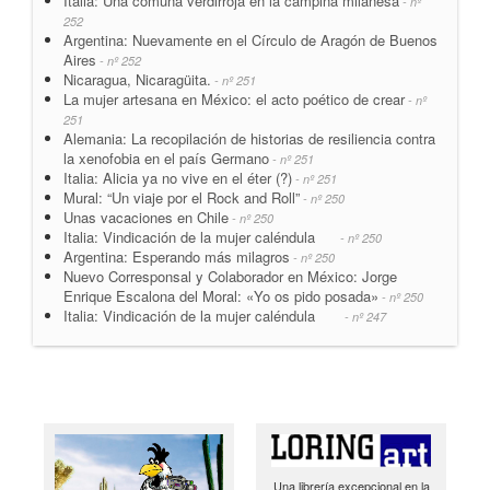
Italia: Una comuna verdirroja en la campiña milanesa
- nº
252
Argentina: Nuevamente en el Círculo de Aragón de Buenos
Aires
- nº 252
Nicaragua, Nicaragüita.
- nº 251
La mujer artesana en México: el acto poético de crear
- nº
251
Alemania: La recopilación de historias de resiliencia contra
la xenofobia en el país Germano
- nº 251
Italia: Alicia ya no vive en el éter (?)
- nº 251
Mural: “Un viaje por el Rock and Roll”
- nº 250
Unas vacaciones en Chile
- nº 250
Italia: Vindicación de la mujer caléndula
- nº 250
Argentina: Esperando más milagros
- nº 250
Nuevo Corresponsal y Colaborador en México: Jorge
Enrique Escalona del Moral: «Yo os pido posada»
- nº 250
Italia: Vindicación de la mujer caléndula
- nº 247
Una librería excepcional en la