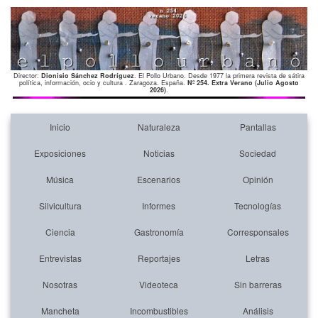
Director:
Dionisio Sánchez Rodríguez
. El Pollo Urbano. Desde 1977 la primera revista de sátira
política, información, ocio y cultura . Zaragoza. España.
Nº 254. Extra Verano (Julio Agosto
2026)
.
Inicio
Naturaleza
Pantallas
Exposiciones
Noticias
Sociedad
Música
Escenarios
Opinión
Silvicultura
Informes
Tecnologías
Ciencia
Gastronomía
Corresponsales
Entrevistas
Reportajes
Letras
Nosotras
Videoteca
Sin barreras
Mancheta
Incombustibles
Análisis