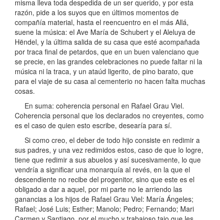
misma lleva toda despedida de un ser querido, y por esta
razón, pide a los suyos que en últimos momentos de
compañía material, hasta el reencuentro en el más Allá,
suene la música: el Ave María de Schubert y el Aleluya de
Hëndel, y la última salida de su casa que esté acompañada
por traca final de petardos, que en un buen valenciano que
se precie, en las grandes celebraciones no puede faltar ni la
música ni la traca, y un ataúd ligerito, de pino barato, que
para el viaje de su casa al cementerio no hacen falta muchas
cosas.
En suma: coherencia personal en Rafael Grau Viel.
Coherencia personal que los declarados no creyentes, como
es el caso de quien esto escribe, desearía para sí.
Si como creo, el deber de todo hijo consiste en redimir a
sus padres, y una vez redimidos estos, caso de que lo logre,
tiene que redimir a sus abuelos y así sucesivamente, lo que
vendría a significar una monarquía al revés, en la que el
descendiente no recibe del progenitor, sino que este es el
obligado a dar a aquel, por mi parte no le arriendo las
ganancias a los hijos de Rafael Grau Viel: María Ángeles;
Rafael; José Luis; Esther; Manolo; Pedro; Fernando; Mari
Carmen y Santiago, por el mucho y trabajoso tajo que les