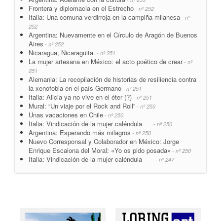
Frontera y diplomacia en el Estrecho
- nº 252
Italia: Una comuna verdirroja en la campiña milanesa
- nº
252
Argentina: Nuevamente en el Círculo de Aragón de Buenos
Aires
- nº 252
Nicaragua, Nicaragüita.
- nº 251
La mujer artesana en México: el acto poético de crear
- nº
251
Alemania: La recopilación de historias de resiliencia contra
la xenofobia en el país Germano
- nº 251
Italia: Alicia ya no vive en el éter (?)
- nº 251
Mural: “Un viaje por el Rock and Roll”
- nº 250
Unas vacaciones en Chile
- nº 250
Italia: Vindicación de la mujer caléndula
- nº 250
Argentina: Esperando más milagros
- nº 250
Nuevo Corresponsal y Colaborador en México: Jorge
Enrique Escalona del Moral: «Yo os pido posada»
- nº 250
Italia: Vindicación de la mujer caléndula
- nº 247