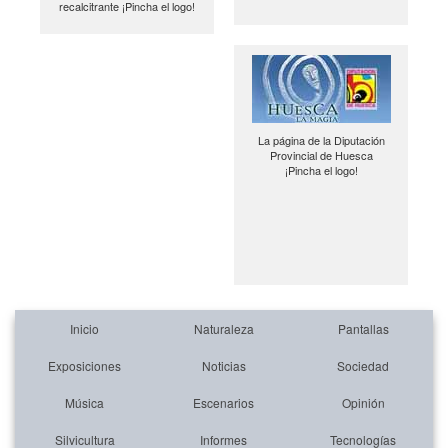
recalcitrante ¡Pincha el logo!
La página de la Diputación
Provincial de Huesca
¡Pincha el logo!
Inicio
Naturaleza
Pantallas
Exposiciones
Noticias
Sociedad
Música
Escenarios
Opinión
Silvicultura
Informes
Tecnologías