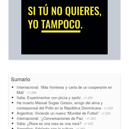
Sumario
Internacional: ‘Más fronteras y carta de un cooperante en
Mali’
- nº 254
Italia: Experimentos con pizza y spritz
- nº 254
Ha muerto Manuel Sogas Cotano, amigo del alma y
corresponsal del Pollo en la República Dominicana
- nº 254
Argentina: Viviendo un nuevo “Mundial de Futbol”
- nº 254
Internacional: ‘¿Conversaciones de Paz’
- nº 253
Italia: ¿Rosa es una rosa es una rosa?
- nº 253
Argentina: Adelante con la cultura
- nº 253