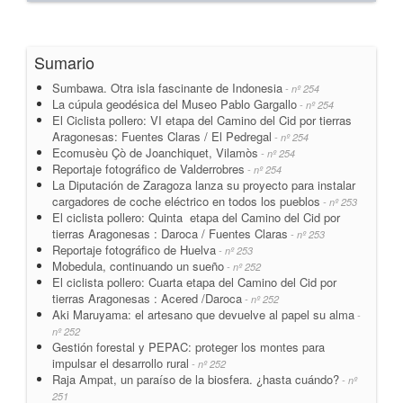
Sumario
Sumbawa. Otra isla fascinante de Indonesia
- nº 254
La cúpula geodésica del Museo Pablo Gargallo
- nº 254
El Ciclista pollero: VI etapa del Camino del Cid por tierras
Aragonesas: Fuentes Claras / El Pedregal
- nº 254
Ecomusèu Çò de Joanchiquet, Vilamòs
- nº 254
Reportaje fotográfico de Valderrobres
- nº 254
La Diputación de Zaragoza lanza su proyecto para instalar
cargadores de coche eléctrico en todos los pueblos
- nº 253
El ciclista pollero: Quinta etapa del Camino del Cid por
tierras Aragonesas : Daroca / Fuentes Claras
- nº 253
Reportaje fotográfico de Huelva
- nº 253
Mobedula, continuando un sueño
- nº 252
El ciclista pollero: Cuarta etapa del Camino del Cid por
tierras Aragonesas : Acered /Daroca
- nº 252
Aki Maruyama: el artesano que devuelve al papel su alma
-
nº 252
Gestión forestal y PEPAC: proteger los montes para
impulsar el desarrollo rural
- nº 252
Raja Ampat, un paraíso de la biosfera. ¿hasta cuándo?
- nº
251