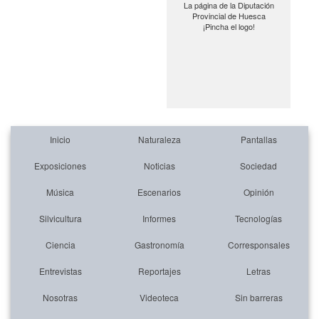
La página de la Diputación
Provincial de Huesca
¡Pincha el logo!
Inicio
Naturaleza
Pantallas
Exposiciones
Noticias
Sociedad
Música
Escenarios
Opinión
Silvicultura
Informes
Tecnologías
Ciencia
Gastronomía
Corresponsales
Entrevistas
Reportajes
Letras
Nosotras
Videoteca
Sin barreras