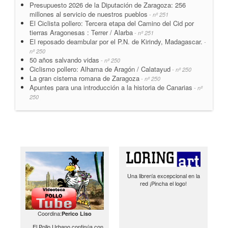
Presupuesto 2026 de la Diputación de Zaragoza: 256
millones al servicio de nuestros pueblos
- nº 251
El Ciclista pollero: Tercera etapa del Camino del Cid por
tierras Aragonesas : Terrer / Alarba
- nº 251
El reposado deambular por el P.N. de Kirindy, Madagascar.
-
nº 250
50 años salvando vidas
- nº 250
Ciclismo pollero: Alhama de Aragón / Calatayud
- nº 250
La gran cisterna romana de Zaragoza
- nº 250
Apuntes para una introducción a la historia de Canarias
- nº
250
Una librería excepcional en la
red ¡Pincha el logo!
Coordina:
Perico Liso
El Pollo Urbano continúa con