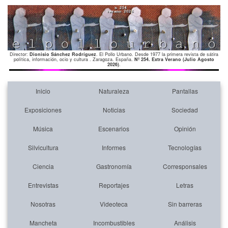
Director:
Dionisio Sánchez Rodríguez
. El Pollo Urbano. Desde 1977 la primera revista de sátira
política, información, ocio y cultura . Zaragoza. España.
Nº 254. Extra Verano (Julio Agosto
2026)
.
Inicio
Naturaleza
Pantallas
Exposiciones
Noticias
Sociedad
Música
Escenarios
Opinión
Silvicultura
Informes
Tecnologías
Ciencia
Gastronomía
Corresponsales
Entrevistas
Reportajes
Letras
Nosotras
Videoteca
Sin barreras
Mancheta
Incombustibles
Análisis