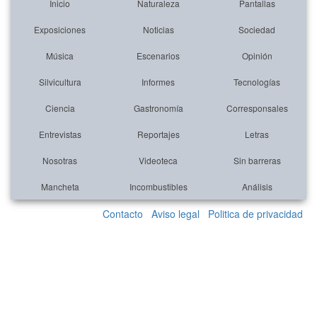
Inicio
Naturaleza
Pantallas
Exposiciones
Noticias
Sociedad
Música
Escenarios
Opinión
Silvicultura
Informes
Tecnologías
Ciencia
Gastronomía
Corresponsales
Entrevistas
Reportajes
Letras
Nosotras
Videoteca
Sin barreras
Mancheta
Incombustibles
Análisis
Contacto
Aviso legal
Politica de privacidad