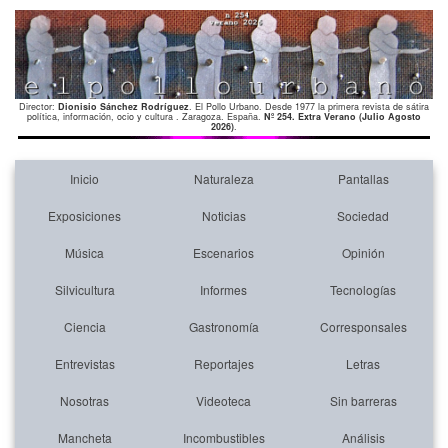
Director:
Dionisio Sánchez Rodríguez
. El Pollo Urbano. Desde 1977 la primera revista de sátira
política, información, ocio y cultura . Zaragoza. España.
Nº 254. Extra Verano (Julio Agosto
2026)
.
Inicio
Naturaleza
Pantallas
Exposiciones
Noticias
Sociedad
Música
Escenarios
Opinión
Silvicultura
Informes
Tecnologías
Ciencia
Gastronomía
Corresponsales
Entrevistas
Reportajes
Letras
Nosotras
Videoteca
Sin barreras
Mancheta
Incombustibles
Análisis