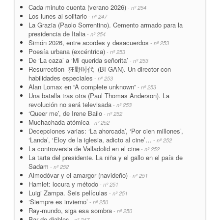
Cada minuto cuenta (verano 2026)
- nº 254
Los lunes al solitario
- nº 247
La Grazia (Paolo Sorrentino). Cemento armado para la
presidencia de Italia
- nº 254
Simón 2026, entre acordes y desacuerdos
- nº 253
Poesía urbana (excéntrica)
- nº 253
De ‘La caza’ a ‘Mi querida señorita’
- nº 253
Resurrection 狂野时代 (BI GAN). Un director con
habilidades especiales
- nº 253
Alan Lomax en “A complete unknown”
- nº 253
Una batalla tras otra (Paul Thomas Anderson). La
revolución no será televisada
- nº 253
‘Queer me’, de Irene Bailo
- nº 252
Muchachada atómica
- nº 252
Decepciones varias: ‘La ahorcada’, ‘Por cien millones’,
‘Landa’, ‘Eloy de la iglesia, adicto al cine’…
- nº 252
La controversia de Valladolid en el cine
- nº 252
La tarta del presidente. La niña y el gallo en el país de
Sadam
- nº 252
Almodóvar y el amargor (navideño)
- nº 251
Hamlet: locura y método
- nº 251
Luigi Zampa. Seis películas
- nº 251
‘Siempre es invierno’
- nº 250
Ray-mundo, siga esa sombra
- nº 250
Par de diables
- nº 247