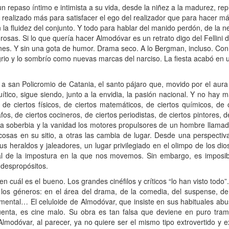
n repaso íntimo e intimista a su vida, desde la niñez a la madurez, rep
 realizado más para satisfacer el ego del realizador que para hacer má
la fluidez del conjunto. Y todo para hablar del manido perdón, de la 
sas. Si lo que quería hacer Almodóvar es un retrato digo del Fellini de
iones. Y sin una gota de humor. Drama seco. A lo Bergman, incluso. Con
io y lo sombrío como nuevas marcas del narciso. La fiesta acabó en u
a san Policromio de Catania, el santo pájaro que, movido por el aura
uítico, sigue siendo, junto a la envidia, la pasión nacional. Y no hay
 de ciertos físicos, de ciertos matemáticos, de ciertos químicos, de
fos, de ciertos cocineros, de ciertos periodistas, de ciertos pintores, d
an la soberbia y la vanidad los motores propulsores de un hombre llam
as en su sitio, a otras las cambia de lugar. Desde una perspectiva 
s heraldos y jaleadores, un lugar privilegiado en el olimpo de los di
tal de la impostura en la que nos movemos. Sin embargo, es imposib
s despropósitos.
 cuál es el bueno. Los grandes cinéfilos y críticos “lo han visto todo”
os géneros: en el área del drama, de la comedia, del suspense, de la
cumental… El celuloide de Almodóvar, que insiste en sus habituales abu
cuenta, es cine malo. Su obra es tan falsa que deviene en puro tra
modóvar, al parecer, ya no quiere ser el mismo tipo extrovertido y e