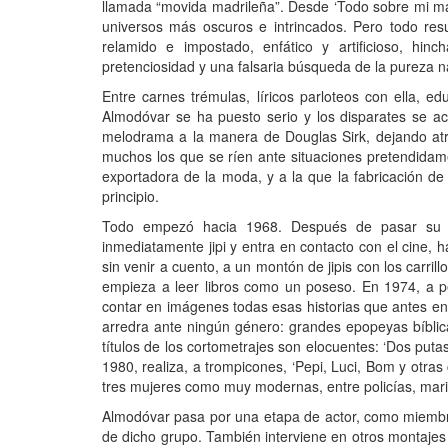
llamada “movida madrileña”. Desde ‘Todo sobre mi madr
universos más oscuros e intrincados. Pero todo resu
relamido e impostado, enfático y artificioso, hin
pretenciosidad y una falsaria búsqueda de la pureza na
Entre carnes trémulas, líricos parloteos con ella, 
Almodóvar se ha puesto serio y los disparates se a
melodrama a la manera de Douglas Sirk, dejando atrás
muchos los que se ríen ante situaciones pretendidam
exportadora de la moda, y a la que la fabricación d
principio.
Todo empezó hacia 1968. Después de pasar su in
inmediatamente jipi y entra en contacto con el cine, 
sin venir a cuento, a un montón de jipis con los carri
empieza a leer libros como un poseso. En 1974, a pe
contar en imágenes todas esas historias que antes env
arredra ante ningún género: grandes epopeyas bíbli
títulos de los cortometrajes son elocuentes: ‘Dos putas’
1980, realiza, a trompicones, ‘Pepi, Luci, Bom y otra
tres mujeres como muy modernas, entre policías, mar
Almodóvar pasa por una etapa de actor, como miembro 
de dicho grupo. También interviene en otros montajes 