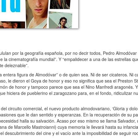
pululan por la geografía española, por no decir todos, Pedro Almodóvar
 de la cinematografía mundial”. Y “empalidecer a una de las estrellas q
te deleznable”.
la entera figura de Almodóvar” o de quien sea. Ni de ser cicateros. Ni ca
o, le dieron el Goya de honor y eso no significa que sea el Preston S
 Simón de honor y tampoco parece que sea el Nino Manfredi aragonés. 
ue hiciera de pueblerino el zaragozano para, en el fondo, ridiculizar 
l circuito comercial, el nuevo producto almodovariano, ‘Gloria y dolor’
as pasiones que le dan sentido y esperanzas. En la recuperación de su p
 necesidad halla su salvación. Acaso por eso mismo se llama Salvador,
iana de Marcello Mastroianni) cuya memoria le llevará hasta su infanci
el descubrimiento del cine y el vacío ante la imposibilidad de seguir r