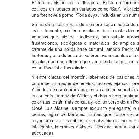
Flirtea, asimismo, con la literatura. Existe un libro 
cotilleos en lugares tan variados como ‘Star’, ‘Vibrac
una fotonovela porno, ‘Toda suya’, incluida en un númer
Su máxima ilusión ha sido siempre seguir haciendo c
evidentemente, existen dos clases de cineastas famoso
aquellos que, siendo mediocres, han sabido apro
frustraciones, sicológicas o materiales, de amplios
carente de una sólida base cultural llamado Pedro 
horteras y una defensa de valores evanescentes a la 
triviales que nada tienen que ver, desde luego, con l
como Pasolini o Fassbinder.
Y entre chicas del montón, laberintos de pasiones, 
borde de un ataque de nervios, tacones lejanos, flore
Almodóvar se autoproclama, en un acto de soberbia y 
la comedia mordaz de Wilder y el drama bergmaniano”, 
coloristas, están más cerca, ay, del universo de un 
(José Luis Alcaine, siempre exquisito y elegante) o
demás, agua de borrajas: tramas que no se cierran,
coyunturales e insufribles, dramatizaciones incoher
inteligente, infernales diálogos, rijosidad barata, cans
adecuadas.