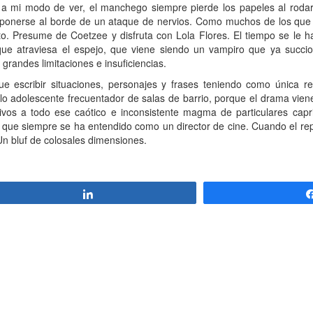
 a mi modo de ver, el manchego siempre pierde los papeles al rodar c
a ponerse al borde de un ataque de nervios. Como muchos de los qu
to. Presume de Coetzee y disfruta con Lola Flores. El tiempo se le 
que atraviesa el espejo, que viene siendo un vampiro que ya succi
grandes limitaciones e insuficiencias.
e escribir situaciones, personajes y frases teniendo como única re
lo adolescente frecuentador de salas de barrio, porque el drama vien
sivos a todo ese caótico e inconsistente magma de particulares capr
o que siempre se ha entendido como un director de cine. Cuando el re
 Un bluf de colosales dimensiones.
Compartir