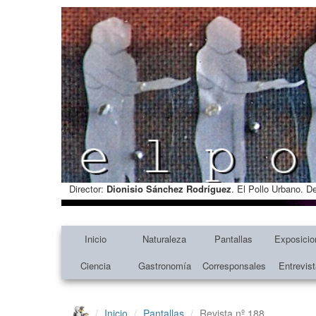
Director:
Dionisio Sánchez Rodríguez
. El Pollo Urbano. D
Inicio
Naturaleza
Pantallas
Exposicio
Ciencia
Gastronomía
Corresponsales
Entrevis
Inicio
Pantallas
Revista nº 188