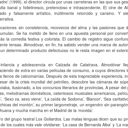
e’ (1999), el director circula por unas carreteras en las que sus ges
lta banal y folletinesco, pretencioso e intrascendente. El cine de A
chado y falsamente artístico, inútilmente retorcido y cansino. Y 
rrativa.
educaciones sin consistencia, recovecos del alma y las pasiones que
cumulan. Se ha metido de lleno en una apuesta personal por conver
 la comedia festiva y colorista. El cambio de registro sigue confund
ente tensas. Almodóvar, en fin, ha sabido vender una marca de autor 
e un determinado producto defectuoso no le resta imagen en el exteri
fancia y adolescencia en Calzada de Calatrava, Almodóvar ll
haciendo de extra en varias películas de consumo, a cuyos directores
llos llenos de calcomanías. Después de esta inapreciable experiencia, in
sar de la crisis mundial del petróleo, descubre las cámaras de súpe
iaba, ilusionado, a los concursos literarios de provincias. A pesar de
cas, melodramas domésticos, ostentosos musicales americanos, pelí
, ‘Sexo va, sexo viene’, ‘La caída de Sodoma’, ‘Blancor’, ‘Sea caritativ
s chicas del montón’, su primer largometraje, un engendro sin parangó
ihuana y mucha marcha en el Madrid de la ‘movida’.
del grupo teatral Los Goliardos. Las malas lenguas dicen que su pres
de los cuales más vale olvidarse: ‘La casa de Bernarda Alba’ y ‘La man