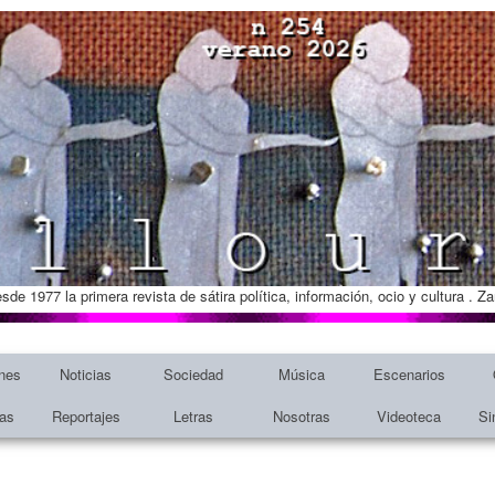
esde 1977 la primera revista de sátira política, información, ocio y cultura . 
nes
Noticias
Sociedad
Música
Escenarios
tas
Reportajes
Letras
Nosotras
Videoteca
Si