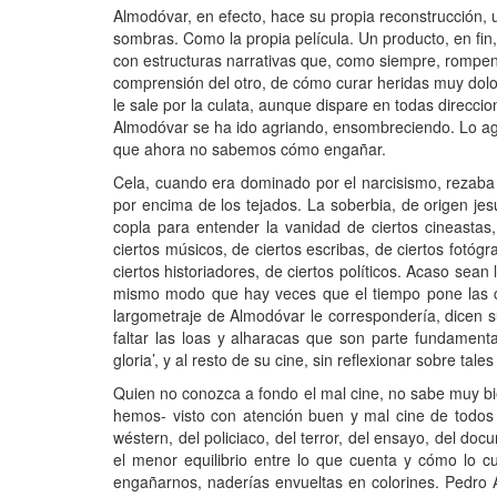
Almodóvar, en efecto, hace su propia reconstrucción, u
sombras. Como la propia película. Un producto, en fin,
con estructuras narrativas que, como siempre, rompen 
comprensión del otro, de cómo curar heridas muy doloro
le sale por la culata, aunque dispare en todas direcc
Almodóvar se ha ido agriando, ensombreciendo. Lo agr
que ahora no sabemos cómo engañar.
Cela, cuando era dominado por el narcisismo, rezaba 
por encima de los tejados. La soberbia, de origen jes
copla para entender la vanidad de ciertos cineastas,
ciertos músicos, de ciertos escribas, de ciertos fotógra
ciertos historiadores, de ciertos políticos. Acaso se
mismo modo que hay veces que el tiempo pone las cos
largometraje de Almodóvar le correspondería, dicen su
faltar las loas y alharacas que son parte fundamen
gloria’, y al resto de su cine, sin reflexionar sobre tale
Quien no conozca a fondo el mal cine, no sabe muy bien
hemos- visto con atención buen y mal cine de todos l
wéstern, del policiaco, del terror, del ensayo, del do
el menor equilibrio entre lo que cuenta y cómo lo 
engañarnos, naderías envueltas en colorines. Pedro Al