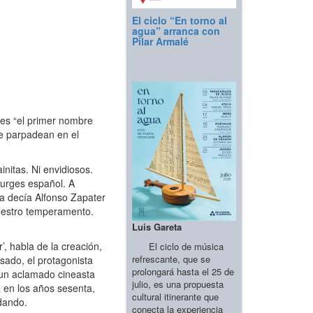
El ciclo “En torno al
agua” arranca con
Pilar Armalé
 es “el primer nombre
ue parpadean en el
initas. Ni envidiosos.
turges español. A
Ya decía Alfonso Zapater
nuestro temperamento.
Luis Gareta
, habla de la creación,
El ciclo de música
refrescante, que se
asado, el protagonista
prolongará hasta el 25 de
 un aclamado cineasta
julio, es una propuesta
a en los años sesenta,
cultural itinerante que
odando.
conecta la experiencia