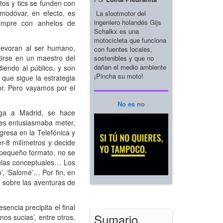
tos y tics se funden con
lmodóvar, en efecto, es
La slootmotor del
ingeniero holandés Gijs
siempre con anhelos de
Schalkx es una
motocicleta que funciona
 devoran al ser humano,
con fuentes locales,
tirse en un maestro del
sostenibles y que no
dañan el medio ambiente
iendo al público, y son
¡Pincha su moto!
que sigue la estrategia
or. Pero vayamos por el
No es no
ega a Madrid, se hace
 les entusiasmaba meter,
gresa en la Telefónica y
r-8 milímetros y decide
l pequeño formato, no se
culas conceptuales… Los
o’, ‘Salomé’… Por fin, en
n sobre las aventuras de
encia precipita el final
Sumario
os sucias’, entre otros.