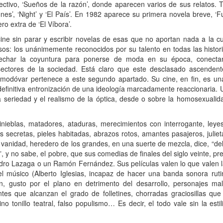
colectivo, ‘Sueños de la razón’, donde aparecen varios de sus relatos.
iones’, ‘Night’ y ‘El País’. En 1982 aparece su primera novela breve, ‘F
o extra de ‘El Víbora’.
ine sin parar y escribir novelas de esas que no aportan nada a la cu
s: los unánimemente reconocidos por su talento en todas las historias 
vechar la coyuntura para ponerse de moda en su época, conecta
 sectores de la sociedad. Está claro que este desclasado ascendente
Almodóvar pertenece a este segundo apartado. Su cine, en fin, es u
definitiva entronización de una ideología marcadamente reaccionaria.
a seriedad y el realismo de la óptica, desde o sobre la homosexualida
tinieblas, matadores, ataduras, merecimientos con interrogante, leye
s secretas, pieles habitadas, abrazos rotos, amantes pasajeros, juli
vanidad, heredero de los grandes, en una suerte de mezcla, dice, “de
y no sabe, el pobre, que sus comedias de finales del siglo veinte, pr
Pedro Lazaga o un Ramón Fernández. Sus películas valen lo que valen 
 el músico (Alberto Iglesias, incapaz de hacer una banda sonora rut
 gusto por el plano en detrimento del desarrollo, personajes mal 
entes que alcanzan el grado de folletines, chorradas graciosillas q
ino tonillo teatral, falso populismo… Es decir, el todo vale sin la esti