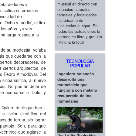
musical en directo con
leta de luces y
espacios naturales,
s sólida su creación,
termales y localidades
necesidad de
históricamente
 ‘Ocho y medio’, el tiro
vinculadas al agua. En
 los años, ya ven,
todas las actuaciones la
na larga resaca a la
entrada es libre y gratuita
¡Pincha la foto!
 de su modestia, volaba
 más que quedarse con la
TECNOLOGIA
 ciertos decoradores, de
POPULAR
e ciertos arquitectos, de
Ingeniero holandés
ado Pedro Almodóvar. Del
desarrolla una
sicoanalítica, al nuevo
motocicleta que
oses. No podían dejar de
funciona con metano
le acercarse a ‘Dolor y
recuperado de los
humedales
. Quiero decir que han –
 ficción científica, del
sos de forma, sin lograr
mpantojo. Son, para qué
xcéntrico que agitase la
Por
Lolita Piedrahita