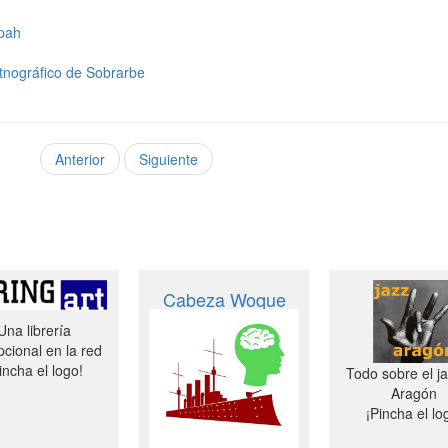
npah
Etnográfico de Sobrarbe
Anterior
Siguiente
Cabeza Woque
Una librería
cional en la red
incha el logo!
Todo sobre el j
Aragón
¡Pincha el lo