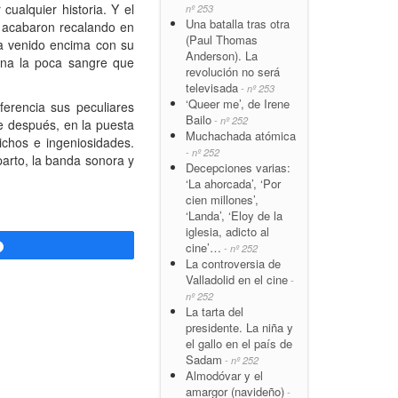
ualquier historia. Y el
nº 253
Una batalla tras otra
e acabaron recalando en
(Paul Thomas
ha venido encima con su
Anderson). La
ona la poca sangre que
revolución no será
televisada
- nº 253
‘Queer me’, de Irene
ferencia sus peculiares
Bailo
- nº 252
e después, en la puesta
Muchachada atómica
ichos e ingeniosidades.
- nº 252
parto, la banda sonora y
Decepciones varias:
‘La ahorcada’, ‘Por
cien millones’,
‘Landa’, ‘Eloy de la
iglesia, adicto al
cine’…
Compartir
- nº 252
La controversia de
Valladolid en el cine
-
nº 252
La tarta del
presidente. La niña y
el gallo en el país de
Sadam
- nº 252
Almodóvar y el
amargor (navideño)
-