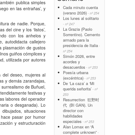
 También publica simples
Cada minuto cuenta
uego en las entrañas’, y
(verano 2026)
- nº 254
Los lunes al solitario
ltura de nadie. Porque,
- nº 247
La Grazia (Paolo
del cine y los ‘listos’,
Sorrentino). Cemento
ndo con los anhelos y
armado para la
, autodidacta callejero
presidencia de Italia
-
na plasmación de gustos
nº 254
 Unos guiños cómplices y
Simón 2026, entre
d, utilizada por autores
acordes y
desacuerdos
- nº 253
Poesía urbana
s del deseo, mujeres al
(excéntrica)
- nº 253
etas y demás zarandajas,
De ‘La caza’ a ‘Mi
l surrealismo de Buñuel,
querida señorita’
- nº
etendidamente festivas y
253
las labores del operador
Resurrection 狂野时
inaria o desganada). Lo
代 (BI GAN). Un
director con
dibujados, situaciones
habilidades
ue hace pasar por humor
especiales
- nº 253
lización y estructuración
Alan Lomax en “A
complete unknown”
-