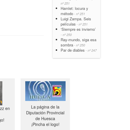
nº 251
Hamlet: locura y
método
- nº 251
Luigi Zampa. Seis
películas
- nº 251
‘Siempre es invierno’
- nº 250
Ray-mundo, siga esa
sombra
- nº 250
Par de diables
- nº 247
La página de la
azz en
Diputación Provincial
de Huesca
go!
¡Pincha el logo!