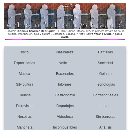
Director:
Dionisio Sánchez Rodríguez
. El Pollo Urbano. Desde 1977 la primera revista de sátira
política, información, ocio y cultura . Zaragoza. España.
Nº 254. Extra Verano (Julio Agosto
2026)
.
Inicio
Naturaleza
Pantallas
Exposiciones
Noticias
Sociedad
Música
Escenarios
Opinión
Silvicultura
Informes
Tecnologías
Ciencia
Gastronomía
Corresponsales
Entrevistas
Reportajes
Letras
Nosotras
Videoteca
Sin barreras
Mancheta
Incombustibles
Análisis