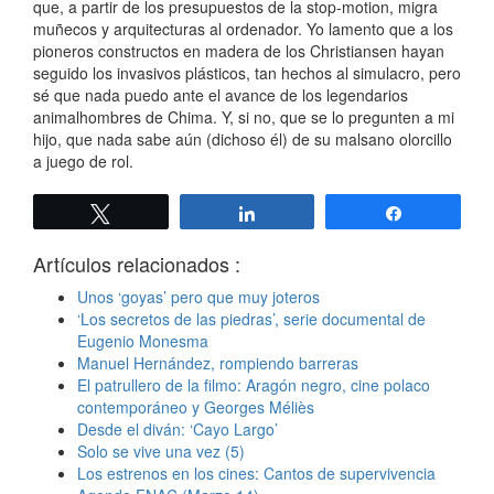
que, a partir de los presupuestos de la stop-motion, migra
muñecos y arquitecturas al ordenador. Yo lamento que a los
pioneros constructos en madera de los Christiansen hayan
seguido los invasivos plásticos, tan hechos al simulacro, pero
sé que nada puedo ante el avance de los legendarios
animalhombres de Chima. Y, si no, que se lo pregunten a mi
hijo, que nada sabe aún (dichoso él) de su malsano olorcillo
a juego de rol.
Twittear
Compartir
Compartir
Artículos relacionados :
Unos ‘goyas’ pero que muy joteros
‘Los secretos de las piedras’, serie documental de
Eugenio Monesma
Manuel Hernández, rompiendo barreras
El patrullero de la filmo: Aragón negro, cine polaco
contemporáneo y Georges Méliès
Desde el diván: ‘Cayo Largo’
Solo se vive una vez (5)
Los estrenos en los cines: Cantos de supervivencia