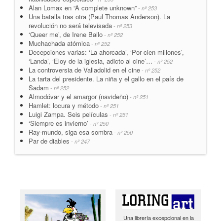
Alan Lomax en “A complete unknown”
- nº 253
Una batalla tras otra (Paul Thomas Anderson). La
revolución no será televisada
- nº 253
‘Queer me’, de Irene Bailo
- nº 252
Muchachada atómica
- nº 252
Decepciones varias: ‘La ahorcada’, ‘Por cien millones’,
‘Landa’, ‘Eloy de la iglesia, adicto al cine’…
- nº 252
La controversia de Valladolid en el cine
- nº 252
La tarta del presidente. La niña y el gallo en el país de
Sadam
- nº 252
Almodóvar y el amargor (navideño)
- nº 251
Hamlet: locura y método
- nº 251
Luigi Zampa. Seis películas
- nº 251
‘Siempre es invierno’
- nº 250
Ray-mundo, siga esa sombra
- nº 250
Par de diables
- nº 247
Una librería excepcional en la