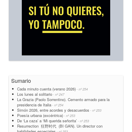
Sumario
Cada minuto cuenta (verano 2026)
- nº 254
Los lunes al solitario
- nº 247
La Grazia (Paolo Sorrentino). Cemento armado para la
presidencia de Italia
- nº 254
Simón 2026, entre acordes y desacuerdos
- nº 253
Poesía urbana (excéntrica)
- nº 253
De ‘La caza’ a ‘Mi querida señorita’
- nº 253
Resurrection 狂野时代 (BI GAN). Un director con
habilidades especiales
- nº 253