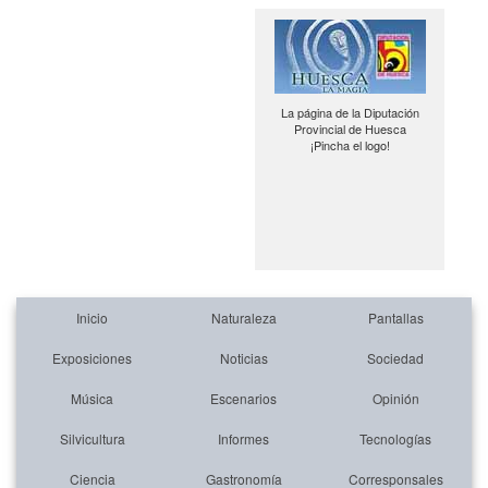
La página de la Diputación
Provincial de Huesca
¡Pincha el logo!
Inicio
Naturaleza
Pantallas
Exposiciones
Noticias
Sociedad
Música
Escenarios
Opinión
Silvicultura
Informes
Tecnologías
Ciencia
Gastronomía
Corresponsales