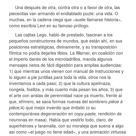
Una después de otra, contra otra o a favor de otra, las
piececitas van armando el endiablado puzle: una vida. O
muchas, en la cadena ciega que «suele llamarse historia»,
como escribía Levi en su famoso prólogo.
Las cajitas Lego, hablo de prestado, fascinan a los
pequeños constructores de mundos, que están ahí, en sus
posiciones estratégicas, divinamente, y su transposición
fílmica no podía dejarles tibios. La Warner, en coalición con
el imperio danés de los microladrillos, manda algunos
mensajes netos de fácil digestión para amplias audiencias:
1) que mientras unos vienen con manual de instrucciones y
lo siguen a pie juntillas para toda la vida, otros nos la
inventamos a cada paso; 2) que la cultura apelmaza,
congela, fosiliza, y más cuanto más pesan los años; 3) que
el arte con ansias de perennidad nace ya muerto, frente al
que, efímero, se saca formas nuevas del sombrero
pièce à
pièce;
4) que mejor
inventio
que
imitatio
(o su
contemporánea degeneración en
copy-paste,
rendición de
neuronas en masa). Había que vestirlo todo, claro, de
superhéroes y faramalla, con su moraleja que suena a algo
así como «el juego no tiene edad», y una animación virtuosa