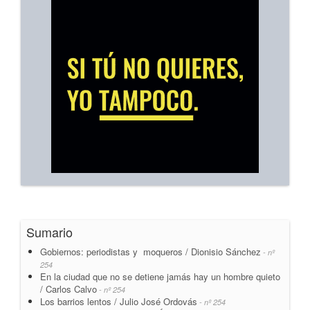
Sumario
Gobiernos: periodistas y moqueros / Dionisio Sánchez
- nº
254
En la ciudad que no se detiene jamás hay un hombre quieto
/ Carlos Calvo
- nº 254
Los barrios lentos / Julio José Ordovás
- nº 254