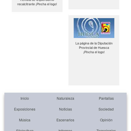
recalcitrante ¡Pincha el logo!
La página de la Diputación
Provincial de Huesca
¡Pincha el logo!
Inicio
Naturaleza
Pantallas
Exposiciones
Noticias
Sociedad
Música
Escenarios
Opinión
Silvicultura
Informes
Tecnologías