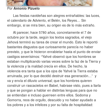
Por
Antonio Pizuelo
Las fiestas navideñas son alegres entrañables: las luces,
el calendario de Adviento, el Belén, los Reyes… Sin
embargo, si se mira bien, su origen es de lo más extraño.
Al parecer, hace 5780 años, concretamente el 7 de
octubre por la tarde, según los textos sagrados, el viejo
Jehová terminó su tarea de crear el mundo. Esto le reportó
bastantes disgustos que curiosamente parecía no haber
previsto, y que le hicieron enrabietar hasta el punto de enviar
castigos severísimos: “Yahvé observó que los hombres se
estaban multiplicando varias veces sobre la faz de la Tierra y
la violencia y la maldad crecía en ellos. De hecho, la
violencia era tanta que a los ojos de Yahvé la Tierra estaba
arruinada,​ por lo que decidió destruir esa generación…” y
va y envía el diluvio universal; que los hombres quieren
construir un rascacielos en Babel, habrase visto, pues a liarla
y que se pongan a hablar en distintas lenguas para que no
se entiendan e incluso guerreen entre ellos. Sodoma y
Gomorra, reos de orgullo, descuido y no haber ayudado a
los pobres y a los infelices y por su falta de hospitalidad: