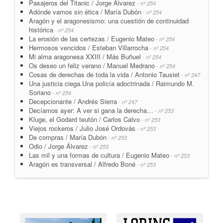
Pasajeros del Titanic / Jorge Álvarez
- nº 254
Adónde vamos sin ética / María Dubón
- nº 254
Aragón y el aragonesismo: una cuestión de continuidad
histórica
- nº 254
La erosión de las certezas / Eugenio Mateo
- nº 254
Hermosos vencidos / Esteban Villarrocha
- nº 254
Mi alma aragonesa XXIII / Más Buñuel
- nº 254
Os deseo un feliz verano / Manuel Medrano
- nº 254
Cosas de derechas de toda la vida / Antonio Tausiet
- nº 247
Una justicia ciega.Una policía adoctrinada / Raimundo M.
Soriano
- nº 254
Decepcionante / Andrés Sierra
- nº 247
Decíamos ayer: A ver si gana la derecha…
- nº 253
Kluge, el Godard teutón / Carlos Calvo
- nº 253
Viejos rockeros / Julio José Ordovás
- nº 253
De compras / María Dubón
- nº 253
Odio / Jorge Álvarez
- nº 253
Las mil y una formas de cultura / Eugenio Mateo
- nº 253
Aragón es transversal / Alfredo Boné
- nº 253