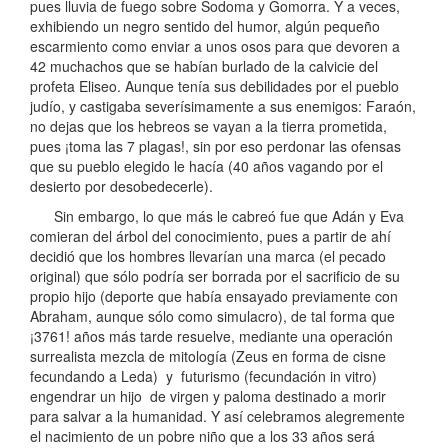
pues lluvia de fuego sobre Sodoma y Gomorra. Y a veces,
exhibiendo un negro sentido del humor, algún pequeño
escarmiento como enviar a unos osos para que devoren a
42 muchachos que se habían burlado de la calvicie del
profeta Eliseo. Aunque tenía sus debilidades por el pueblo
judío, y castigaba severísimamente a sus enemigos: Faraón,
no dejas que los hebreos se vayan a la tierra prometida,
pues ¡toma las 7 plagas!, sin por eso perdonar las ofensas
que su pueblo elegido le hacía (40 años vagando por el
desierto por desobedecerle).
Sin embargo, lo que más le cabreó fue que Adán y Eva
comieran del árbol del conocimiento, pues a partir de ahí
decidió que los hombres llevarían una marca (el pecado
original) que sólo podría ser borrada por el sacrificio de su
propio hijo (deporte que había ensayado previamente con
Abraham, aunque sólo como simulacro), de tal forma que
¡3761! años más tarde resuelve, mediante una operación
surrealista mezcla de mitología (Zeus en forma de cisne
fecundando a Leda) y futurismo (fecundación in vitro)
engendrar un hijo de virgen y paloma destinado a morir
para salvar a la humanidad. Y así celebramos alegremente
el nacimiento de un pobre niño que a los 33 años será