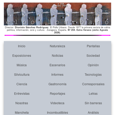
Director:
Dionisio Sánchez Rodríguez
. El Pollo Urbano. Desde 1977 la primera revista de sátira
política, información, ocio y cultura . Zaragoza. España.
Nº 254. Extra Verano (Julio Agosto
2026)
.
Inicio
Naturaleza
Pantallas
Exposiciones
Noticias
Sociedad
Música
Escenarios
Opinión
Silvicultura
Informes
Tecnologías
Ciencia
Gastronomía
Corresponsales
Entrevistas
Reportajes
Letras
Nosotras
Videoteca
Sin barreras
Mancheta
Incombustibles
Análisis