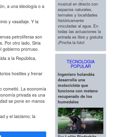
musical en directo con
n, a una ideología o a
espacios naturales,
termales y localidades
históricamente
io y vasallaje. Y la
vinculadas al agua. En
todas las actuaciones la
ervas petrolíferas son
entrada es libre y gratuita
¡Pincha la foto!
. Por otro lado, Siria
l gobierno prorruso.
lda a la República,
TECNOLOGIA
POPULAR
rios hostiles y frenar
Ingeniero holandés
desarrolla una
motocicleta que
o cometió. La economía
funciona con metano
 economía privada es una
recuperado de los
ividad se pone en manos
humedales
d y el laicismo; la
Por
Lolita Piedrahita
Compartir