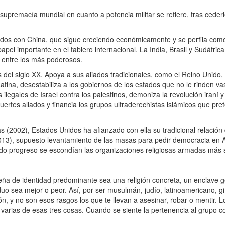
remacía mundial en cuanto a potencia militar se refiere, tras cederle
s con China, que sigue creciendo económicamente y se perfila como 
pel importante en el tablero internacional. La India, Brasil y Sudáfric
 entre los más poderosos.
del siglo XX. Apoya a sus aliados tradicionales, como el Reino Unido, 
ina, desestabiliza a los gobiernos de los estados que no le rinden v
 ilegales de Israel contra los palestinos, demoniza la revolución iraní 
fuertes aliados y financia los grupos ultraderechistas islámicos que p
(2002), Estados Unidos ha afianzado con ella su tradicional relación 
3), supuesto levantamiento de las masas para pedir democracia en Arg
dido progreso se escondían las organizaciones religiosas armadas más 
 de identidad predominante sea una religión concreta, un enclave g
uo sea mejor o peor. Así, por ser musulmán, judío, latinoamericano, gi
ón, y no son esos rasgos los que te llevan a asesinar, robar o mentir
rias de esas tres cosas. Cuando se siente la pertenencia al grupo c