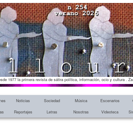
esde 1977 la primera revista de sátira política, información, ocio y cultura . 
nes
Noticias
Sociedad
Música
Escenarios
tas
Reportajes
Letras
Nosotras
Videoteca
Si