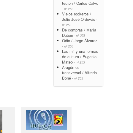
teutón / Carlos Calvo
- nº 253
Viejos rockeros /
Julio José Ordovás
-
nº 253
De compras / María
Dubón
- nº 253
Odio / Jorge Álvarez
- nº 253
Las mil y una formas
de cultura / Eugenio
Mateo
- nº 253
Aragón es
transversal / Alfredo
Boné
- nº 253