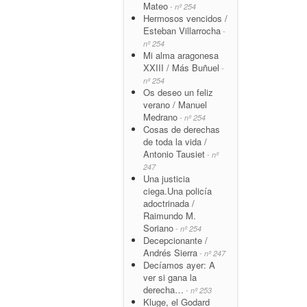
Mateo
- nº 254
Hermosos vencidos /
Esteban Villarrocha
-
nº 254
Mi alma aragonesa
XXIII / Más Buñuel
-
nº 254
Os deseo un feliz
verano / Manuel
Medrano
- nº 254
Cosas de derechas
de toda la vida /
Antonio Tausiet
- nº
247
Una justicia
ciega.Una policía
adoctrinada /
Raimundo M.
Soriano
- nº 254
Decepcionante /
Andrés Sierra
- nº 247
Decíamos ayer: A
ver si gana la
derecha…
- nº 253
Kluge, el Godard