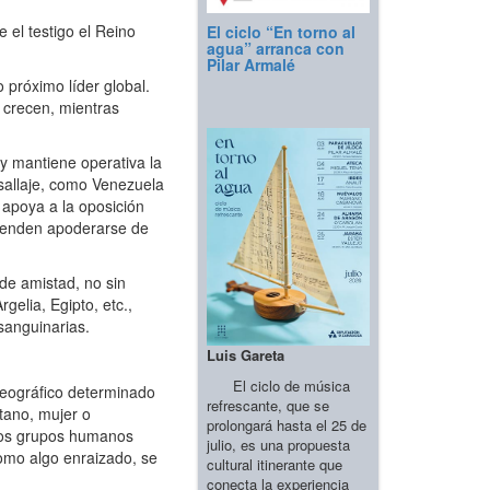
 el testigo el Reino
El ciclo “En torno al
agua” arranca con
Pilar Armalé
próximo líder global.
a crecen, mientras
y mantiene operativa la
asallaje, como Venezuela
y apoya a la oposición
retenden apoderarse de
de amistad, no sin
elia, Egipto, etc.,
sanguinarias.
Luis Gareta
El ciclo de música
eográfico determinado
refrescante, que se
tano, mujer o
prolongará hasta el 25 de
. Los grupos humanos
julio, es una propuesta
omo algo enraizado, se
cultural itinerante que
conecta la experiencia