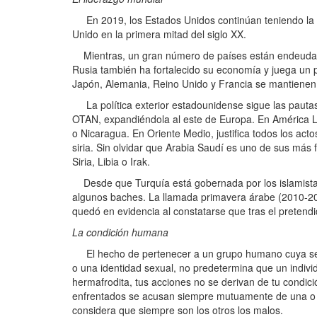
En 2019, los Estados Unidos continúan teniendo la sup
Unido en la primera mitad del siglo XX.
Mientras, un gran número de países están endeudado
Rusia también ha fortalecido su economía y juega un pa
Japón, Alemania, Reino Unido y Francia se mantienen
La política exterior estadounidense sigue las pautas 
OTAN, expandiéndola al este de Europa. En América Lat
o Nicaragua. En Oriente Medio, justifica todos los actos
siria. Sin olvidar que Arabia Saudí es uno de sus más 
Siria, Libia o Irak.
Desde que Turquía está gobernada por los islamistas 
algunos baches. La llamada primavera árabe (2010-201
quedó en evidencia al constatarse que tras el preten
La condición humana
El hecho de pertenecer a un grupo humano cuya seña
o una identidad sexual, no predetermina que un individ
hermafrodita, tus acciones no se derivan de tu condici
enfrentados se acusan siempre mutuamente de una o va
considera que siempre son los otros los malos.