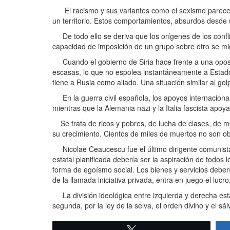
El racismo y sus variantes como el sexismo parecen 
un territorio. Estos comportamientos, absurdos desde u
De todo ello se deriva que los orígenes de los conflic
capacidad de imposición de un grupo sobre otro se mi
Cuando el gobierno de Siria hace frente a una oposici
escasas, lo que no espolea instantáneamente a Estados 
tiene a Rusia como aliado. Una situación similar al go
En la guerra civil española, los apoyos internacional
mientras que la Alemania nazi y la Italia fascista apoyar
Se trata de ricos y pobres, de lucha de clases, de mod
su crecimiento. Cientos de miles de muertos no son ob
Nicolae Ceaucescu fue el último dirigente comunist
estatal planificada debería ser la aspiración de todo
forma de egoísmo social. Los bienes y servicios deber
de la llamada iniciativa privada, entra en juego el lucr
La división ideológica entre izquierda y derecha está 
segunda, por la ley de la selva, el orden divino y el s
Twittear