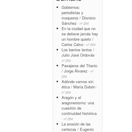
Gobiernos:
periodistas y
moqueros / Dionisio
Sánchez
- nº 254
En la ciudad que no
se detiene jamás hay
un hombre quieto /
Carlos Calvo
- nº 254
Los barrios lentos /
Julio José Ordovás
-
nº 254
Pasajeros del Titanic
/ Jorge Álvarez
- nº
254
Adónde vamos sin
ética / María Dubón
-
nº 254
Aragón y el
aragonesismo: una
cuestión de
continuidad histórica
- nº 254
La erosión de las
certezas / Eugenio