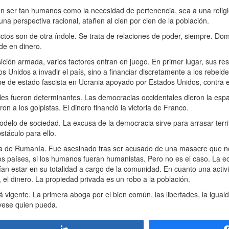
ser tan humanos como la necesidad de pertenencia, sea a una religió
na perspectiva racional, atañen al cien por cien de la población.
tos son de otra índole. Se trata de relaciones de poder, siempre. Domin
de en dinero.
ón armada, varios factores entran en juego. En primer lugar, sus res
Unidos a invadir el país, sino a financiar discretamente a los rebeldes
lpe de estado fascista en Ucrania apoyado por Estados Unidos, contra e
es fueron determinantes. Las democracias occidentales dieron la espa
on a los golpistas. El dinero financió la victoria de Franco.
elo de sociedad. La excusa de la democracia sirve para arrasar territo
stáculo para ello.
a de Rumanía. Fue asesinado tras ser acusado de una masacre que n
s los países, si los humanos fueran humanistas. Pero no es el caso. La
ían estar en su totalidad a cargo de la comunidad. En cuanto una act
o, el dinero. La propiedad privada es un robo a la población.
vigente. La primera aboga por el bien común, las libertades, la igualda
álvese quien pueda.
Compartir