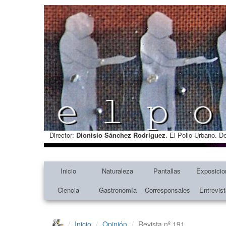
Director:
Dionisio Sánchez Rodríguez
. El Pollo Urbano. D
Inicio
Naturaleza
Pantallas
Exposicio
Ciencia
Gastronomía
Corresponsales
Entrevis
Inicio
Opinión
Revista nº 191