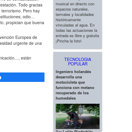
musical en directo con
festación. Todo gracias
espacios naturales,
 terrorismo. Pero hay
termales y localidades
nstituciones; odio…
históricamente
etc. propician que buena
vinculadas al agua. En
todas las actuaciones la
entrada es libre y gratuita
nvención Europea de
¡Pincha la foto!
esidad urgente de una
nicación…, están
TECNOLOGIA
POPULAR
Ingeniero holandés
desarrolla una
Compartir
motocicleta que
funciona con metano
recuperado de los
humedales
Por
Lolita Piedrahita