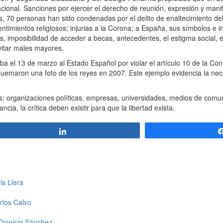
cional. Sanciones por ejercer el derecho de reunión, expresión y mani
, 70 personas han sido condenadas por el delito de enaltecimiento del
ntimientos religiosos; injurias a la Corona; a España, sus símbolos e i
s, imposibilidad de acceder a becas, antecedentes, el estigma social, 
vitar males mayores.
l 13 de marzo al Estado Español por violar el artículo 10 de la Co
maron una foto de los reyes en 2007. Este ejemplo evidencia la nec
s: organizaciones políticas, empresas, universidades, medios de comu
ncia, la crítica deben existir para que la libertad exista.
Compartir
is Llera
rlos Calvo
 Dionisio Sánchez