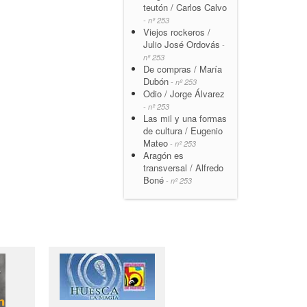
teutón / Carlos Calvo
- nº 253
Viejos rockeros /
Julio José Ordovás
-
nº 253
De compras / María
Dubón
- nº 253
Odio / Jorge Álvarez
- nº 253
Las mil y una formas
de cultura / Eugenio
Mateo
- nº 253
Aragón es
transversal / Alfredo
Boné
- nº 253