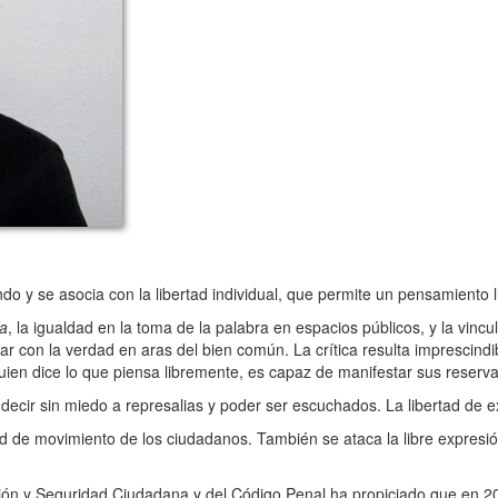
 y se asocia con la libertad individual, que permite un pensamiento li
ía
, la igualdad en la toma de la palabra en espacios públicos, y la vincu
lar con la verdad en aras del bien común. La crítica resulta imprescind
. Quien dice lo que piensa libremente, es capaz de manifestar sus reserva
ir sin miedo a represalias y poder ser escuchados. La libertad de e
de movimiento de los ciudadanos. También se ataca la libre expresión
ón y Seguridad Ciudadana y del Código Penal ha propiciado que en 20