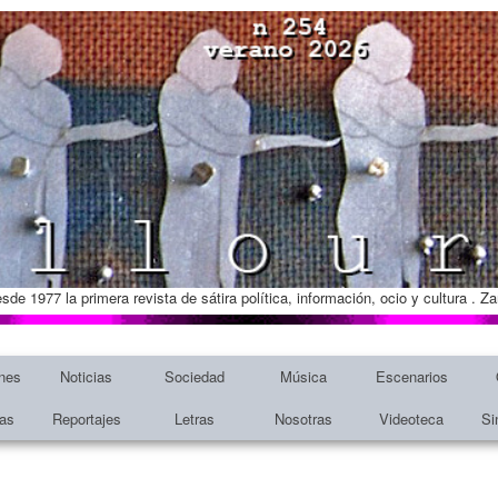
esde 1977 la primera revista de sátira política, información, ocio y cultura . 
nes
Noticias
Sociedad
Música
Escenarios
tas
Reportajes
Letras
Nosotras
Videoteca
Si