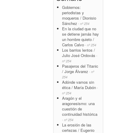
Gobiernos:
periodistas y
moqueros / Dionisio
Sánchez
- nº 254
En la ciudad que no
se detiene jamás hay
un hombre quieto /
Carlos Calvo
- nº 254
Los barrios lentos /
Julio José Ordovás
-
nº 254
Pasajeros del Titanic
/ Jorge Álvarez
- nº
254
Adónde vamos sin
ética / María Dubón
-
nº 254
Aragón y el
aragonesismo: una
cuestión de
continuidad histórica
- nº 254
La erosión de las
certezas / Eugenio