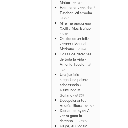
Mateo
- nº 254
Hermosos vencidos /
Esteban Villarrocha
-
nº 254
Mi alma aragonesa
XXIII / Más Buñuel
-
nº 254
Os deseo un feliz
verano / Manuel
Medrano
- nº 254
Cosas de derechas
de toda la vida /
Antonio Tausiet
- nº
247
Una justicia
ciega.Una policía
adoctrinada /
Raimundo M.
Soriano
- nº 254
Decepcionante /
Andrés Sierra
- nº 247
Decíamos ayer: A
ver si gana la
derecha…
- nº 253
Kluge, el Godard