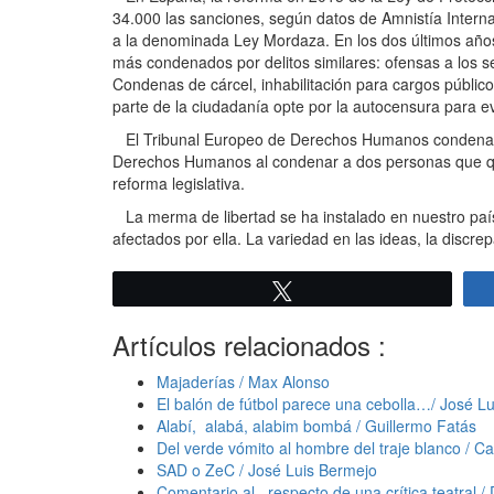
34.000 las sanciones, según datos de Amnistía Interna
a la denominada Ley Mordaza. En los dos últimos años
más condenados por delitos similares: ofensas a los se
Condenas de cárcel, inhabilitación para cargos público
parte de la ciudadanía opte por la autocensura para e
El Tribunal Europeo de Derechos Humanos condenaba e
Derechos Humanos al condenar a dos personas que que
reforma legislativa.
La merma de libertad se ha instalado en nuestro paí
afectados por ella. La variedad en las ideas, la discrepa
Twittear
Artículos relacionados :
Majaderías / Max Alonso
El balón de fútbol parece una cebolla…/ José Lu
Alabí, alabá, alabim bombá / Guillermo Fatás
Del verde vómito al hombre del traje blanco / Ca
SAD o ZeC / José Luis Bermejo
Comentario al respecto de una crítica teatral /