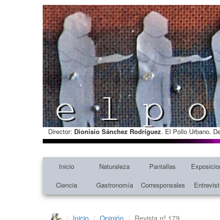
Director:
Dionisio Sánchez Rodríguez
. El Pollo Urbano. D
Inicio
Naturaleza
Pantallas
Exposicio
Ciencia
Gastronomía
Corresponsales
Entrevis
Inicio
Opinión
Revista nº 179