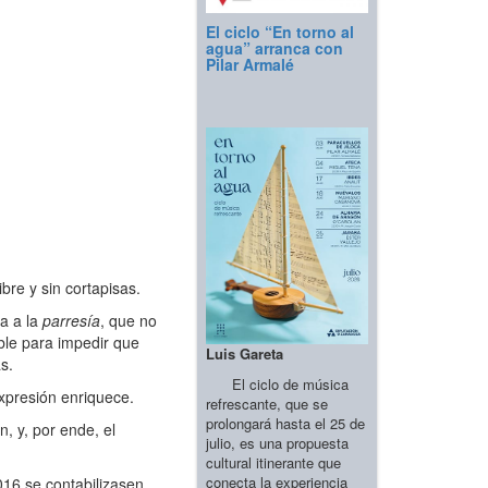
El ciclo “En torno al
agua” arranca con
Pilar Armalé
bre y sin cortapisas.
la a la
parresía
, que no
ible para impedir que
Luis Gareta
s.
El ciclo de música
xpresión enriquece.
refrescante, que se
prolongará hasta el 25 de
, y, por ende, el
julio, es una propuesta
cultural itinerante que
conecta la experiencia
16 se contabilizasen