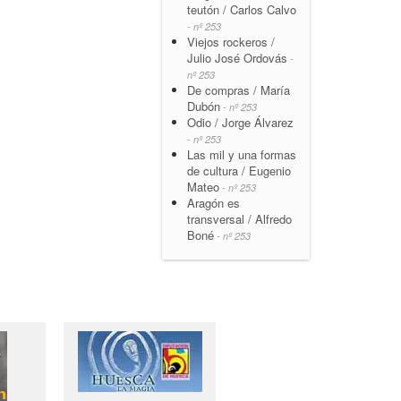
teutón / Carlos Calvo
- nº 253
Viejos rockeros /
Julio José Ordovás
-
nº 253
De compras / María
Dubón
- nº 253
Odio / Jorge Álvarez
- nº 253
Las mil y una formas
de cultura / Eugenio
Mateo
- nº 253
Aragón es
transversal / Alfredo
Boné
- nº 253