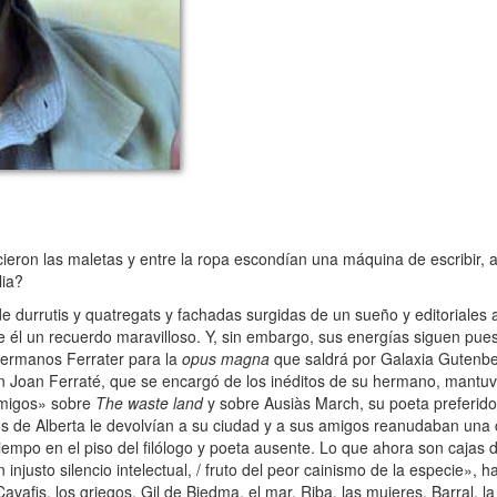
on las maletas y entre la ropa escondían una máquina de escribir, a
lia?
urrutis y quatregats y fachadas surgidas de un sueño y editoriales a
e él un recuerdo maravilloso. Y, sin embargo, sus energías siguen puest
 hermanos Ferrater para la
opus magna
que saldrá por Galaxia Gutenber
on Joan Ferraté, que se encargó de los inéditos de su hermano, mantu
amigos» sobre
The waste land
y sobre Ausiàs March, su poeta preferido
os de Alberta le devolvían a su ciudad y a sus amigos reanudaban una
tiempo en el piso del filólogo y poeta ausente. Lo que ahora son cajas 
usto silencio intelectual, / fruto del peor cainismo de la especie», h
avafis, los griegos, Gil de Biedma, el mar, Riba, las mujeres, Barral, l