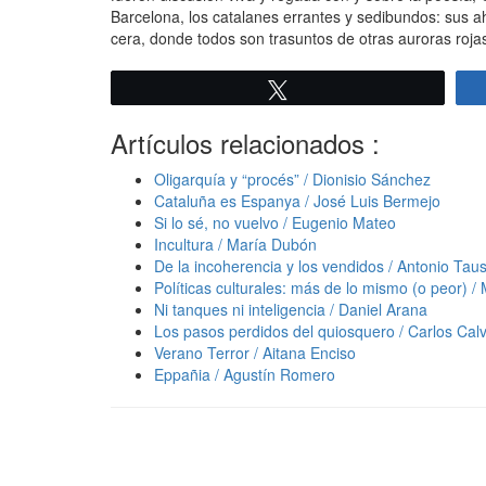
Barcelona, los catalanes errantes y sedibundos: sus a
cera, donde todos son trasuntos de otras auroras roja
Twittear
Artículos relacionados :
Oligarquía y “procés” / Dionisio Sánchez
Cataluña es Espanya / José Luis Bermejo
Si lo sé, no vuelvo / Eugenio Mateo
Incultura / María Dubón
De la incoherencia y los vendidos / Antonio Taus
Políticas culturales: más de lo mismo (o peor) 
Ni tanques ni inteligencia / Daniel Arana
Los pasos perdidos del quiosquero / Carlos Cal
Verano Terror / Aitana Enciso
Eppañia / Agustín Romero