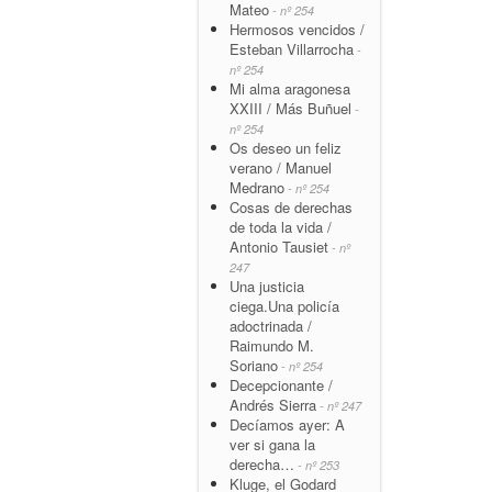
Mateo
- nº 254
Hermosos vencidos /
Esteban Villarrocha
-
nº 254
Mi alma aragonesa
XXIII / Más Buñuel
-
nº 254
Os deseo un feliz
verano / Manuel
Medrano
- nº 254
Cosas de derechas
de toda la vida /
Antonio Tausiet
- nº
247
Una justicia
ciega.Una policía
adoctrinada /
Raimundo M.
Soriano
- nº 254
Decepcionante /
Andrés Sierra
- nº 247
Decíamos ayer: A
ver si gana la
derecha…
- nº 253
Kluge, el Godard