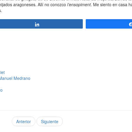
hijados aragoneses. Allí no conozco
l’ensopiment
. Me siento en casa h
s.
Compartir
iet
/ Manuel Medrano
vo
Anterior
Siguiente