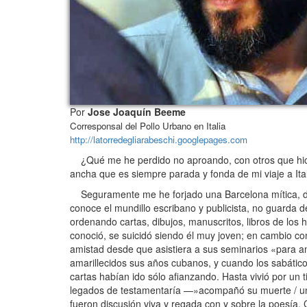
Por
Jose Joaquín Beeme
Corresponsal del Pollo Urbano en Italia
http://latorredegliarabeschi.googlepages.com
¿Qué me he perdido no aproando, con otros que hicier
ancha que es siempre parada y fonda de mi viaje a Ita
Seguramente me he forjado una Barcelona mítica, de d
conoce el mundillo escribano y publicista, no guarda d
ordenando cartas, dibujos, manuscritos, libros de los
conoció, se suicidó siendo él muy joven; en cambio c
amistad desde que asistiera a sus seminarios «para 
amarillecidos sus años cubanos, y cuando los sabátic
cartas habían ido sólo afianzando. Hasta vivió por un 
legados de testamentaría —»acompañó su muerte / un inj
fueron discusión viva y regada con y sobre la poesía, C