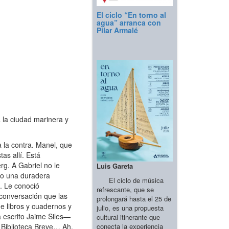
El ciclo “En torno al
agua” arranca con
Pilar Armalé
 la ciudad marinera y
 la contra. Manel, que
as allí. Está
g. A Gabriel no le
Luis Gareta
vo una duradera
El ciclo de música
. Le conoció
refrescante, que se
 conversación que las
prolongará hasta el 25 de
de libros y cuadernos y
julio, es una propuesta
a escrito Jaime Siles—
cultural itinerante que
conecta la experiencia
a Biblioteca Breve… Ah,