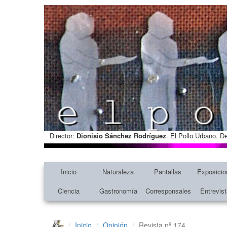
Director:
Dionisio Sánchez Rodríguez
. El Pollo Urbano. D
Inicio
Naturaleza
Pantallas
Exposicio
Ciencia
Gastronomía
Corresponsales
Entrevis
Inicio
Opinión
Revista nº 174