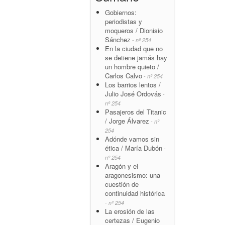
Gobiernos:
periodistas y
moqueros / Dionisio
Sánchez
- nº 254
En la ciudad que no
se detiene jamás hay
un hombre quieto /
Carlos Calvo
- nº 254
Los barrios lentos /
Julio José Ordovás
-
nº 254
Pasajeros del Titanic
/ Jorge Álvarez
- nº
254
Adónde vamos sin
ética / María Dubón
-
nº 254
Aragón y el
aragonesismo: una
cuestión de
continuidad histórica
- nº 254
La erosión de las
certezas / Eugenio