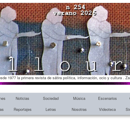
esde 1977 la primera revista de sátira política, información, ocio y cultura . 
nes
Noticias
Sociedad
Música
Escenarios
tas
Reportajes
Letras
Nosotras
Videoteca
Si