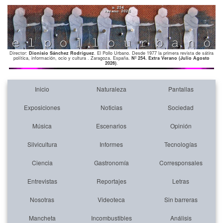
Director:
Dionisio Sánchez Rodríguez
. El Pollo Urbano. Desde 1977 la primera revista de sátira
política, información, ocio y cultura . Zaragoza. España.
Nº 254. Extra Verano (Julio Agosto
2026)
.
Inicio
Naturaleza
Pantallas
Exposiciones
Noticias
Sociedad
Música
Escenarios
Opinión
Silvicultura
Informes
Tecnologías
Ciencia
Gastronomía
Corresponsales
Entrevistas
Reportajes
Letras
Nosotras
Videoteca
Sin barreras
Mancheta
Incombustibles
Análisis