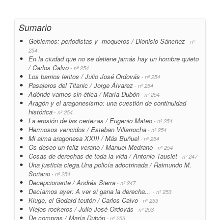
Sumario
Gobiernos: periodistas y moqueros / Dionisio Sánchez
- nº
254
En la ciudad que no se detiene jamás hay un hombre quieto
/ Carlos Calvo
- nº 254
Los barrios lentos / Julio José Ordovás
- nº 254
Pasajeros del Titanic / Jorge Álvarez
- nº 254
Adónde vamos sin ética / María Dubón
- nº 254
Aragón y el aragonesismo: una cuestión de continuidad
histórica
- nº 254
La erosión de las certezas / Eugenio Mateo
- nº 254
Hermosos vencidos / Esteban Villarrocha
- nº 254
Mi alma aragonesa XXIII / Más Buñuel
- nº 254
Os deseo un feliz verano / Manuel Medrano
- nº 254
Cosas de derechas de toda la vida / Antonio Tausiet
- nº 247
Una justicia ciega.Una policía adoctrinada / Raimundo M.
Soriano
- nº 254
Decepcionante / Andrés Sierra
- nº 247
Decíamos ayer: A ver si gana la derecha…
- nº 253
Kluge, el Godard teutón / Carlos Calvo
- nº 253
Viejos rockeros / Julio José Ordovás
- nº 253
De compras / María Dubón
- nº 253