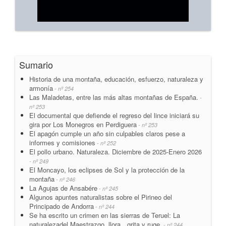
Sumario
Historia de una montaña, educación, esfuerzo, naturaleza y
armonía
- nº 254
Las Maladetas, entre las más altas montañas de España.
-
nº 253
El documental que defiende el regreso del lince iniciará su
gira por Los Monegros en Perdiguera
- nº 253
El apagón cumple un año sin culpables claros pese a
informes y comisiones
- nº 252
El pollo urbano. Naturaleza. Diciembre de 2025-Enero 2026
- nº 249
El Moncayo, los eclipses de Sol y la protección de la
montaña
- nº 246
La Agujas de Ansabére
- nº 245
Algunos apuntes naturalistas sobre el Pirineo del
Principado de Andorra
- nº 244
Se ha escrito un crimen en las sierras de Teruel: La
naturalezadel Maestrazgo, llora…grita y ruge.
- nº 244