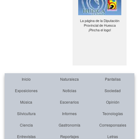
La página de la Diputación
Provincial de Huesca
¡Pincha el logo!
Inicio
Naturaleza
Pantallas
Exposiciones
Noticias
Sociedad
Música
Escenarios
Opinión
Silvicultura
Informes
Tecnologías
Ciencia
Gastronomía
Corresponsales
Entrevistas
Reportajes
Letras