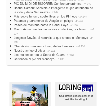
PIC DU MIDI DE BIGORRE: Cumbre panorámica
- nº 242
Rachel Carson: Sensible e inteligente mujer, defensora de
la vida y de la Naturaleza
- nº 241
Más sobre turismo sostenibles en los Pirineos
- nº 240
Páramos y parameras de Aragón en peligro
- nº 239
Paseo de montaña hasta la Canal Roya
- nº 238
Más turismo que realmente sea sostenible, por favor…
- nº
237
Longinos Navás, el naturalista que amaba el Moncayo
- nº
236
Otra visión, más emocional, de los bosques.
- nº 234
Nuestro amigo el olivar
- nº 232
Los “solencios” de la Sierra de Guara
- nº 231
Carroñada al pie del Moncayo
- nº 230
Una librería excepcional en la
red ¡Pincha el logo!