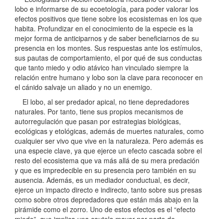
lobo e informarse de su ecoetología, para poder valorar los
efectos positivos que tiene sobre los ecosistemas en los que
habita. Profundizar en el conocimiento de la especie es la
mejor forma de anticiparnos y de saber beneficiarnos de su
presencia en los montes. Sus respuestas ante los estímulos,
sus pautas de comportamiento, el por qué de sus conductas
que tanto miedo y odio atávico han vinculado siempre la
relación entre humano y lobo son la clave para reconocer en
el cánido salvaje un aliado y no un enemigo.
El lobo, al ser predador apical, no tiene depredadores
naturales. Por tanto, tiene sus propios mecanismos de
autorregulación que pasan por estrategias biológicas,
ecológicas y etológicas, además de muertes naturales, como
cualquier ser vivo que vive en la naturaleza. Pero además es
una especie clave, ya que ejerce un efecto cascada sobre el
resto del ecosistema que va más allá de su mera predación
y que es impredecible en su presencia pero también en su
ausencia. Además, es un mediador conductual, es decir,
ejerce un impacto directo e indirecto, tanto sobre sus presas
como sobre otros depredadores que están más abajo en la
pirámide como el zorro. Uno de estos efectos es el “efecto
miedo”, que implica una cautela mayor por parte de