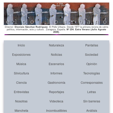
Director:
Dionisio Sánchez Rodríguez
. El Pollo Urbano. Desde 1977 la primera revista de sátira
política, información, ocio y cultura . Zaragoza. España.
Nº 254. Extra Verano (Julio Agosto
2026)
.
Inicio
Naturaleza
Pantallas
Exposiciones
Noticias
Sociedad
Música
Escenarios
Opinión
Silvicultura
Informes
Tecnologías
Ciencia
Gastronomía
Corresponsales
Entrevistas
Reportajes
Letras
Nosotras
Videoteca
Sin barreras
Mancheta
Incombustibles
Análisis