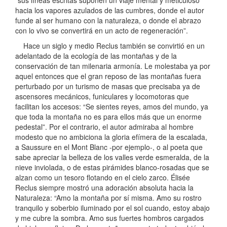
hacia los vapores azulados de las cumbres, donde el autor
funde al ser humano con la naturaleza, o donde el abrazo
con lo vivo se convertirá en un acto de regeneración”.
Hace un siglo y medio Reclus también se convirtió en un
adelantado de la ecología de las montañas y de la
conservación de tan milenaria armonía. Le molestaba ya por
aquel entonces que el gran reposo de las montañas fuera
perturbado por un turismo de masas que precisaba ya de
ascensores mecánicos, funiculares y locomotoras que
facilitan los accesos: “Se sientes reyes, amos del mundo, ya
que toda la montaña no es para ellos más que un enorme
pedestal”. Por el contrario, el autor admiraba al hombre
modesto que no ambiciona la gloria efímera de la escalada,
a Saussure en el Mont Blanc -por ejemplo-, o al poeta que
sabe apreciar la belleza de los valles verde esmeralda, de la
nieve inviolada, o de estas pirámides blanco-rosadas que se
alzan como un tesoro flotando en el cielo zarco. Élisée
Reclus siempre mostró una adoración absoluta hacia la
Naturaleza: “Amo la montaña por sí misma. Amo su rostro
tranquilo y soberbio iluminado por el sol cuando, estoy abajo
y me cubre la sombra. Amo sus fuertes hombros cargados