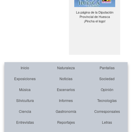
La página de la Diputación
Provincial de Huesca
¡Pincha el logo!
Inicio
Naturaleza
Pantallas
Exposiciones
Noticias
Sociedad
Música
Escenarios
Opinión
Silvicultura
Informes
Tecnologías
Ciencia
Gastronomía
Corresponsales
Entrevistas
Reportajes
Letras