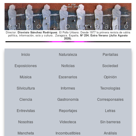
Director:
Dionisio Sánchez Rodríguez
. El Pollo Urbano. Desde 1977 la primera revista de sátira
política, información, ocio y cultura . Zaragoza. España.
Nº 254. Extra Verano (Julio Agosto
2026)
.
Inicio
Naturaleza
Pantallas
Exposiciones
Noticias
Sociedad
Música
Escenarios
Opinión
Silvicultura
Informes
Tecnologías
Ciencia
Gastronomía
Corresponsales
Entrevistas
Reportajes
Letras
Nosotras
Videoteca
Sin barreras
Mancheta
Incombustibles
Análisis