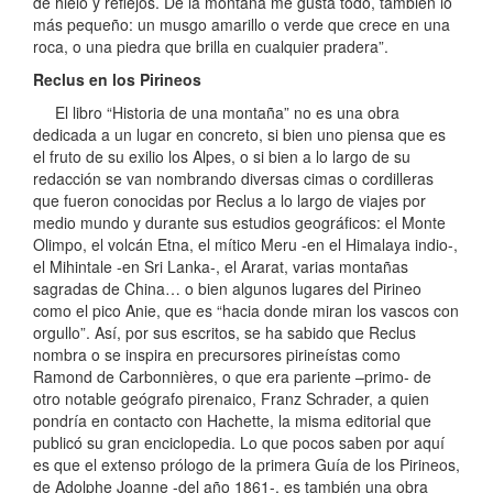
de hielo y reflejos. De la montaña me gusta todo, también lo
más pequeño: un musgo amarillo o verde que crece en una
roca, o una piedra que brilla en cualquier pradera”.
Reclus en los Pirineos
El libro “Historia de una montaña” no es una obra
dedicada a un lugar en concreto, si bien uno piensa que es
el fruto de su exilio los Alpes, o si bien a lo largo de su
redacción se van nombrando diversas cimas o cordilleras
que fueron conocidas por Reclus a lo largo de viajes por
medio mundo y durante sus estudios geográficos: el Monte
Olimpo, el volcán Etna, el mítico Meru -en el Himalaya indio-,
el Mihintale -en Sri Lanka-, el Ararat, varias montañas
sagradas de China… o bien algunos lugares del Pirineo
como el pico Anie, que es “hacia donde miran los vascos con
orgullo”. Así, por sus escritos, se ha sabido que Reclus
nombra o se inspira en precursores pirineístas como
Ramond de Carbonnières, o que era pariente –primo- de
otro notable geógrafo pirenaico, Franz Schrader, a quien
pondría en contacto con Hachette, la misma editorial que
publicó su gran enciclopedia. Lo que pocos saben por aquí
es que el extenso prólogo de la primera Guía de los Pirineos,
de Adolphe Joanne -del año 1861-, es también una obra