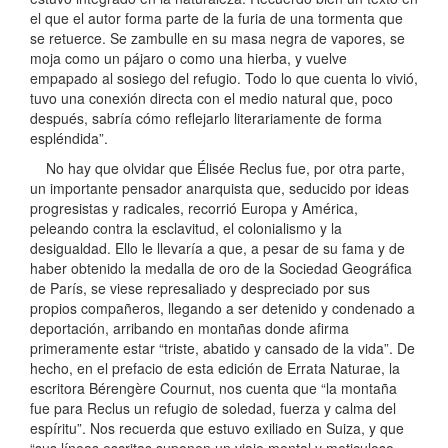
el que el autor forma parte de la furia de una tormenta que
se retuerce. Se zambulle en su masa negra de vapores, se
moja como un pájaro o como una hierba, y vuelve
empapado al sosiego del refugio. Todo lo que cuenta lo vivió,
tuvo una conexión directa con el medio natural que, poco
después, sabría cómo reflejarlo literariamente de forma
espléndida”.
No hay que olvidar que Élisée Reclus fue, por otra parte,
un importante pensador anarquista que, seducido por ideas
progresistas y radicales, recorrió Europa y América,
peleando contra la esclavitud, el colonialismo y la
desigualdad. Ello le llevaría a que, a pesar de su fama y de
haber obtenido la medalla de oro de la Sociedad Geográfica
de París, se viese represaliado y despreciado por sus
propios compañeros, llegando a ser detenido y condenado a
deportación, arribando en montañas donde afirma
primeramente estar “triste, abatido y cansado de la vida”. De
hecho, en el prefacio de esta edición de Errata Naturae, la
escritora Bérengère Cournut, nos cuenta que “la montaña
fue para Reclus un refugio de soledad, fuerza y calma del
espíritu”. Nos recuerda que estuvo exiliado en Suiza, y que
“sus líneas escritas suponen un viaje mental y meticuloso