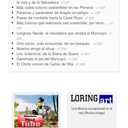
la vida y de la Naturaleza
- nº 241
Más sobre turismo sostenibles en los Pirineos
- nº 240
Páramos y parameras de Aragón en peligro
- nº 239
Paseo de montaña hasta la Canal Roya
- nº 238
Más turismo que realmente sea sostenible, por favor…
- nº
237
Longinos Navás, el naturalista que amaba el Moncayo
- nº
236
Otra visión, más emocional, de los bosques.
- nº 234
Nuestro amigo el olivar
- nº 232
Los “solencios” de la Sierra de Guara
- nº 231
Carroñada al pie del Moncayo
- nº 230
El Otoño sonoro de Carlos de Hita
- nº 229
Una librería excepcional en la
red ¡Pincha el logo!