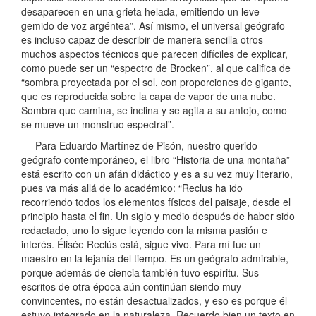
desaparecen en una grieta helada, emitiendo un leve
gemido de voz argéntea”. Así mismo, el universal geógrafo
es incluso capaz de describir de manera sencilla otros
muchos aspectos técnicos que parecen difíciles de explicar,
como puede ser un “espectro de Brocken”, al que califica de
“sombra proyectada por el sol, con proporciones de gigante,
que es reproducida sobre la capa de vapor de una nube.
Sombra que camina, se inclina y se agita a su antojo, como
se mueve un monstruo espectral”.
Para Eduardo Martínez de Pisón, nuestro querido
geógrafo contemporáneo, el libro “Historia de una montaña”
está escrito con un afán didáctico y es a su vez muy literario,
pues va más allá de lo académico: “Reclus ha ido
recorriendo todos los elementos físicos del paisaje, desde el
principio hasta el fin. Un siglo y medio después de haber sido
redactado, uno lo sigue leyendo con la misma pasión e
interés. Élisée Reclús está, sigue vivo. Para mí fue un
maestro en la lejanía del tiempo. Es un geógrafo admirable,
porque además de ciencia también tuvo espíritu. Sus
escritos de otra época aún continúan siendo muy
convincentes, no están desactualizados, y eso es porque él
estuvo integrado en la naturaleza. Recuerdo bien un texto en