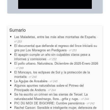
Sumario
Las Maladetas, entre las más altas montañas de España.
-
nº 253
El documental que defiende el regreso del lince iniciará su
gira por Los Monegros en Perdiguera
- nº 253
El apagón cumple un año sin culpables claros pese a
informes y comisiones
- nº 252
El pollo urbano. Naturaleza. Diciembre de 2025-Enero 2026
- nº 249
El Moncayo, los eclipses de Sol y la protección de la
montaña
- nº 246
La Agujas de Ansabére
- nº 245
Algunos apuntes naturalistas sobre el Pirineo del
Principado de Andorra
- nº 244
Se ha escrito un crimen en las sierras de Teruel: La
naturalezadel Maestrazgo, llora…grita y ruge.
- nº 244
PIC DU MIDI DE BIGORRE: Cumbre panorámica
- nº 242
Rachel Carson: Sensible e inteligente mujer, defensora de