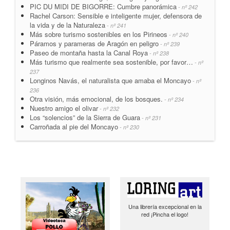
PIC DU MIDI DE BIGORRE: Cumbre panorámica
- nº 242
Rachel Carson: Sensible e inteligente mujer, defensora de
la vida y de la Naturaleza
- nº 241
Más sobre turismo sostenibles en los Pirineos
- nº 240
Páramos y parameras de Aragón en peligro
- nº 239
Paseo de montaña hasta la Canal Roya
- nº 238
Más turismo que realmente sea sostenible, por favor…
- nº
237
Longinos Navás, el naturalista que amaba el Moncayo
- nº
236
Otra visión, más emocional, de los bosques.
- nº 234
Nuestro amigo el olivar
- nº 232
Los “solencios” de la Sierra de Guara
- nº 231
Carroñada al pie del Moncayo
- nº 230
Una librería excepcional en la
red ¡Pincha el logo!