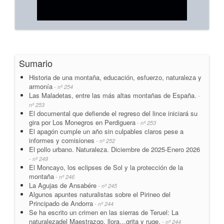
Sumario
Historia de una montaña, educación, esfuerzo, naturaleza y
armonía
- nº 254
Las Maladetas, entre las más altas montañas de España.
-
nº 253
El documental que defiende el regreso del lince iniciará su
gira por Los Monegros en Perdiguera
- nº 253
El apagón cumple un año sin culpables claros pese a
informes y comisiones
- nº 252
El pollo urbano. Naturaleza. Diciembre de 2025-Enero 2026
- nº 249
El Moncayo, los eclipses de Sol y la protección de la
montaña
- nº 246
La Agujas de Ansabére
- nº 245
Algunos apuntes naturalistas sobre el Pirineo del
Principado de Andorra
- nº 244
Se ha escrito un crimen en las sierras de Teruel: La
naturalezadel Maestrazgo, llora…grita y ruge.
- nº 244