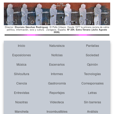
Director:
Dionisio Sánchez Rodríguez
. El Pollo Urbano. Desde 1977 la primera revista de sátira
política, información, ocio y cultura . Zaragoza. España.
Nº 254. Extra Verano (Julio Agosto
2026)
.
Inicio
Naturaleza
Pantallas
Exposiciones
Noticias
Sociedad
Música
Escenarios
Opinión
Silvicultura
Informes
Tecnologías
Ciencia
Gastronomía
Corresponsales
Entrevistas
Reportajes
Letras
Nosotras
Videoteca
Sin barreras
Mancheta
Incombustibles
Análisis