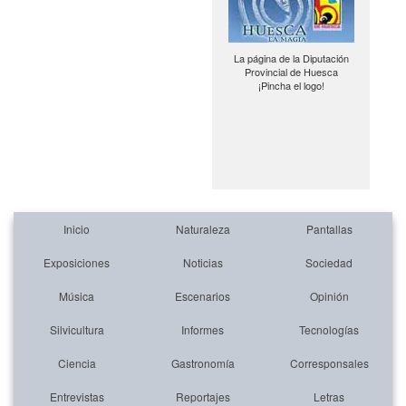
La página de la Diputación
Provincial de Huesca
¡Pincha el logo!
Inicio
Naturaleza
Pantallas
Exposiciones
Noticias
Sociedad
Música
Escenarios
Opinión
Silvicultura
Informes
Tecnologías
Ciencia
Gastronomía
Corresponsales
Entrevistas
Reportajes
Letras