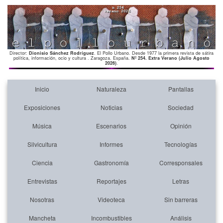
Director:
Dionisio Sánchez Rodríguez
. El Pollo Urbano. Desde 1977 la primera revista de sátira
política, información, ocio y cultura . Zaragoza. España.
Nº 254. Extra Verano (Julio Agosto
2026)
.
Inicio
Naturaleza
Pantallas
Exposiciones
Noticias
Sociedad
Música
Escenarios
Opinión
Silvicultura
Informes
Tecnologías
Ciencia
Gastronomía
Corresponsales
Entrevistas
Reportajes
Letras
Nosotras
Videoteca
Sin barreras
Mancheta
Incombustibles
Análisis