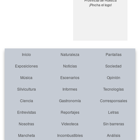
Provincial de Huesca
¡Pincha el logo!
Inicio
Naturaleza
Pantallas
Exposiciones
Noticias
Sociedad
Música
Escenarios
Opinión
Silvicultura
Informes
Tecnologías
Ciencia
Gastronomía
Corresponsales
Entrevistas
Reportajes
Letras
Nosotras
Videoteca
Sin barreras
Mancheta
Incombustibles
Análisis