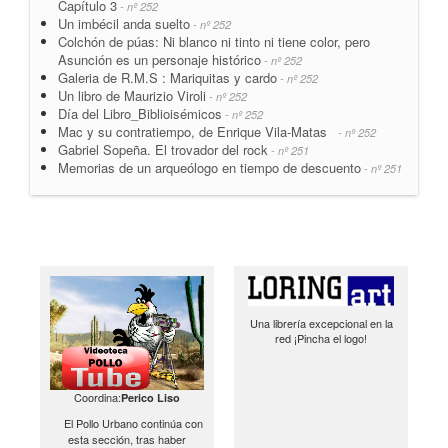
Capítulo 3
- nº 252
Un imbécil anda suelto
- nº 252
Colchón de púas: Ni blanco ni tinto ni tiene color, pero
Asunción es un personaje histórico
- nº 252
Galeria de R.M.S : Mariquitas y cardo
- nº 252
Un libro de Maurizio Viroli
- nº 252
Día del Libro_Biblioisémicos
- nº 252
Mac y su contratiempo, de Enrique Vila-Matas
- nº 252
Gabriel Sopeña. El trovador del rock
- nº 251
Memorias de un arqueólogo en tiempo de descuento
- nº 251
Una librería excepcional en la
red ¡Pincha el logo!
Coordina:
Perico Liso
El Pollo Urbano continúa con
esta sección, tras haber