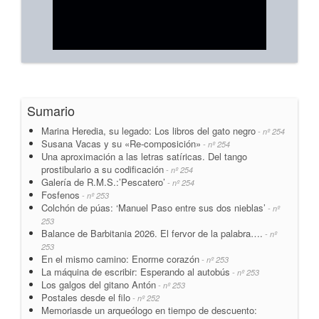
Sumario
Marina Heredia, su legado: Los libros del gato negro
- nº 254
Susana Vacas y su «Re-composición»
- nº 254
Una aproximación a las letras satíricas. Del tango
prostibulario a su codificación
- nº 254
Galería de R.M.S.:’Pescatero’
- nº 254
Fosfenos
- nº 253
Colchón de púas: ‘Manuel Paso entre sus dos nieblas’
- nº
253
Balance de Barbitania 2026. El fervor de la palabra….
- nº
253
En el mismo camino: Enorme corazón
- nº 253
La máquina de escribir: Esperando al autobús
- nº 253
Los galgos del gitano Antón
- nº 253
Postales desde el filo
- nº 252
Memoriasde un arqueólogo en tiempo de descuento: