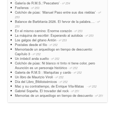
Galería de R.M.S.:’Pescatero’
- nº 254
Fosfenos
- nº 253
Colchón de púas: ‘Manuel Paso entre sus dos nieblas’
- nº
253
Balance de Barbitania 2026. El fervor de la palabra….
- nº
253
En el mismo camino: Enorme corazón
- nº 253
La máquina de escribir: Esperando al autobús
- nº 253
Los galgos del gitano Antón
- nº 253
Postales desde el filo
- nº 252
Memoriasde un arqueólogo en tiempo de descuento:
Capítulo 3
- nº 252
Un imbécil anda suelto
- nº 252
Colchón de púas: Ni blanco ni tinto ni tiene color, pero
Asunción es un personaje histórico
- nº 252
Galeria de R.M.S : Mariquitas y cardo
- nº 252
Un libro de Maurizio Viroli
- nº 252
Día del Libro_Biblioisémicos
- nº 252
Mac y su contratiempo, de Enrique Vila-Matas
- nº 252
Gabriel Sopeña. El trovador del rock
- nº 251
Memorias de un arqueólogo en tiempo de descuento
- nº 251