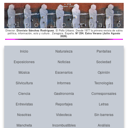
Director:
Dionisio Sánchez Rodríguez
. El Pollo Urbano. Desde 1977 la primera revista de sátira
política, información, ocio y cultura . Zaragoza. España.
Nº 254. Extra Verano (Julio Agosto
2026)
.
Inicio
Naturaleza
Pantallas
Exposiciones
Noticias
Sociedad
Música
Escenarios
Opinión
Silvicultura
Informes
Tecnologías
Ciencia
Gastronomía
Corresponsales
Entrevistas
Reportajes
Letras
Nosotras
Videoteca
Sin barreras
Mancheta
Incombustibles
Análisis