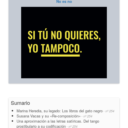
No es no
Sumario
Marina Heredia, su legado: Los libros del gato negro
- nº 254
Susana Vacas y su «Re-composición»
- nº 254
Una aproximación a las letras satíricas. Del tango
prostibulario a su codificación
- nº 254