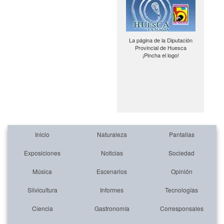
La página de la Diputación
Provincial de Huesca
¡Pincha el logo!
Inicio
Naturaleza
Pantallas
Exposiciones
Noticias
Sociedad
Música
Escenarios
Opinión
Silvicultura
Informes
Tecnologías
Ciencia
Gastronomía
Corresponsales