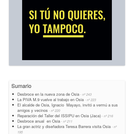
Sumario
Desbroce en la nueva zona de Osia
- nº 243
La PIVA M.9 vuelve al trabajo en Osia
- nº 223
El alcalde de Osia, Ignacio Mayayo, invitó a vermú a sus
amigos y vecinos
- nº 220
Reparación del Taller del ISSIPU en Osia (Jaca)
- nº 216
Desbroce anual en Osia
- nº 211
La gran actriz y diseñadora Teresa Barrera visita Osia
- nº
195