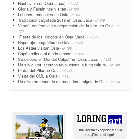
Nochevieja en Osia (Jaca)
- nº 195
Gloria y Fabián nos visitan
- nº 193
Labores comunales en Osia
- nº 192
Tradicional calçotada 2018 en Osia, Jaca
- nº 179
Vermú, conferencia y preparación del huerto en Osia
- nº
172
Fiesta de los calçots en Osia (Jaca)
- nº 170
Reportaje fotográfico de Osia
- nº 168
Los Astier visitan Osia
- nº 165
Capón relleno al modo raposo
- nº 158
Se celebró el “Día del Calçot” en Osia, Jaca.
- nº 152
Un silvicultor jacetano revoluciona la fungicultura.
- nº 149
El día del Pilar en Osia
- nº 148
Visita del CML a Osia
- nº 145
Un olivo en recuerdo de todos los amigos de Osia
- nº 144
Una librería excepcional en la
red ¡Pincha el logo!