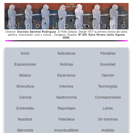
Director:
Dionisio Sánchez Rodríguez
. El Pollo Urbano. Desde 1977 la primera revista de sátira
política, información, ocio y cultura . Zaragoza. España.
Nº 254. Extra Verano (Julio Agosto
2026)
.
Inicio
Naturaleza
Pantallas
Exposiciones
Noticias
Sociedad
Música
Escenarios
Opinión
Silvicultura
Informes
Tecnologías
Ciencia
Gastronomía
Corresponsales
Entrevistas
Reportajes
Letras
Nosotras
Videoteca
Sin barreras
Mancheta
Incombustibles
Análisis