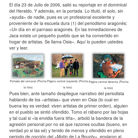
El día 23 de Julio de 2006, salió su reportaje en el dominical
del Heraldo. Y además, en la portada. Lo tituló, él solo, sin
«ayuda» de nadie, pues es un profesional excelente y
proveniente de la escuela dura (1) del periodismo aragonés:
«Un día en el parnaso aragonés. En las inmediaciones de
Jaca existe un pequeño pueblo que se ha convertido en
hogar de artistas. Se llama Osia». Aquí lo pueden ustedes
ver y leer.
Portada del semanal (Pincha
Página central izquierda (Pincha
Página central derecha (Pincha
la foto)
la foto)
la foto)
Pues bien, ante tamaño despliegue narrativo del periodista
hablando de los «artistas» que viven en Osia (lo cual en
buena ley es verdad: viven artistas de primer orden), alguien
en el pueblo se sintió ofendido. Tomo el rábano por las hojas
y tal cual si «la envidia fuera tiña», arboló la bandera de la
agresión personal por no sé que razones ocultas (bueno, en
verdad yo si las sé) y tenido de menos y ofendido en pleno
periodo de cocción del «Motin de La Bounty», enviaron al