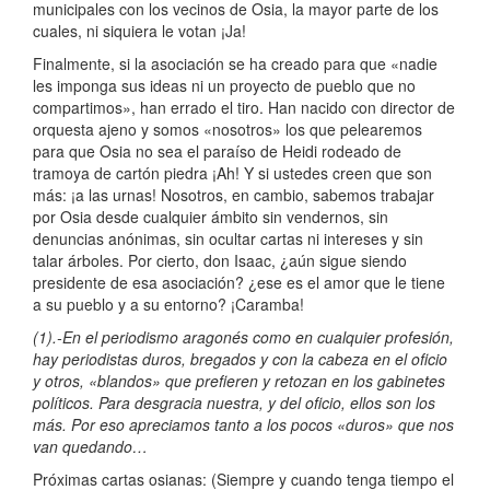
municipales con los vecinos de Osia, la mayor parte de los
cuales, ni siquiera le votan ¡Ja!
Finalmente, si la asociación se ha creado para que «nadie
les imponga sus ideas ni un proyecto de pueblo que no
compartimos», han errado el tiro. Han nacido con director de
orquesta ajeno y somos «nosotros» los que pelearemos
para que Osia no sea el paraíso de Heidi rodeado de
tramoya de cartón piedra ¡Ah! Y si ustedes creen que son
más: ¡a las urnas! Nosotros, en cambio, sabemos trabajar
por Osia desde cualquier ámbito sin vendernos, sin
denuncias anónimas, sin ocultar cartas ni intereses y sin
talar árboles. Por cierto, don Isaac, ¿aún sigue siendo
presidente de esa asociación? ¿ese es el amor que le tiene
a su pueblo y a su entorno? ¡Caramba!
(1).-En el periodismo aragonés como en cualquier profesión,
hay periodistas duros, bregados y con la cabeza en el oficio
y otros, «blandos» que prefieren y retozan en los gabinetes
políticos. Para desgracia nuestra, y del oficio, ellos son los
más. Por eso apreciamos tanto a los pocos «duros» que nos
van quedando…
Próximas cartas osianas: (Siempre y cuando tenga tiempo el