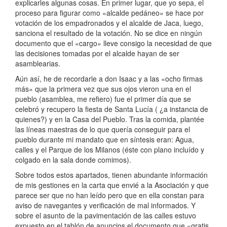
explicarles algunas cosas. En primer lugar, que yo sepa, el
proceso para figurar como «alcalde pedáneo» se hace por
votación de los empadronados y el alcalde de Jaca, luego,
sanciona el resultado de la votación. No se dice en ningún
documento que el «cargo» lleve consigo la necesidad de que
las decisiones tomadas por el alcalde hayan de ser
asamblearias.
Aún así, he de recordarle a don Isaac y a las «ocho firmas
más» que la primera vez que sus ojos vieron una en el
pueblo (asamblea, me refiero) fue el primer día que se
celebró y recupero la fiesta de Santa Lucía ( ¿a instancia de
quienes?) y en la Casa del Pueblo. Tras la comida, plantée
las líneas maestras de lo que quería conseguir para el
pueblo durante mi mandato que en síntesis eran: Agua,
calles y el Parque de los Milanos (éste con plano incluído y
colgado en la sala donde comimos).
Sobre todos estos apartados, tienen abundante información
de mis gestiones en la carta que envié a la Asociación y que
parece ser que no han leído pero que en ella constan para
aviso de navegantes y verificación de mal informados. Y
sobre el asunto de la pavimentación de las calles estuvo
expuesto en el tablón de anuncios el documento que «gratis