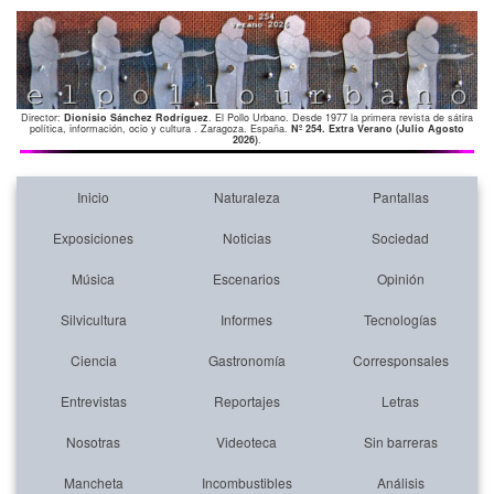
Director:
Dionisio Sánchez Rodríguez
. El Pollo Urbano. Desde 1977 la primera revista de sátira
política, información, ocio y cultura . Zaragoza. España.
Nº 254. Extra Verano (Julio Agosto
2026)
.
Inicio
Naturaleza
Pantallas
Exposiciones
Noticias
Sociedad
Música
Escenarios
Opinión
Silvicultura
Informes
Tecnologías
Ciencia
Gastronomía
Corresponsales
Entrevistas
Reportajes
Letras
Nosotras
Videoteca
Sin barreras
Mancheta
Incombustibles
Análisis