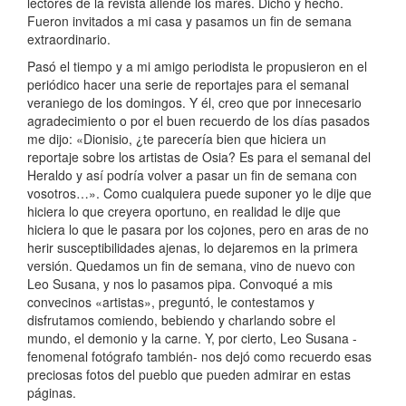
lectores de la revista allende los mares. Dicho y hecho.
Fueron invitados a mi casa y pasamos un fin de semana
extraordinario.
Pasó el tiempo y a mi amigo periodista le propusieron en el
periódico hacer una serie de reportajes para el semanal
veraniego de los domingos. Y él, creo que por innecesario
agradecimiento o por el buen recuerdo de los días pasados
me dijo: «Dionisio, ¿te parecería bien que hiciera un
reportaje sobre los artistas de Osia? Es para el semanal del
Heraldo y así podría volver a pasar un fin de semana con
vosotros…». Como cualquiera puede suponer yo le dije que
hiciera lo que creyera oportuno, en realidad le dije que
hiciera lo que le pasara por los cojones, pero en aras de no
herir susceptibilidades ajenas, lo dejaremos en la primera
versión. Quedamos un fin de semana, vino de nuevo con
Leo Susana, y nos lo pasamos pipa. Convoqué a mis
convecinos «artistas», preguntó, le contestamos y
disfrutamos comiendo, bebiendo y charlando sobre el
mundo, el demonio y la carne. Y, por cierto, Leo Susana -
fenomenal fotógrafo también- nos dejó como recuerdo esas
preciosas fotos del pueblo que pueden admirar en estas
páginas.