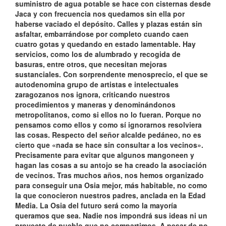
suministro de agua potable se hace con cisternas desde
Jaca y con frecuencia nos quedamos sin ella por
haberse vaciado el depósito. Calles y plazas están sin
asfaltar, embarrándose por completo cuando caen
cuatro gotas y quedando en estado lamentable. Hay
servicios, como los de alumbrado y recogida de
basuras, entre otros, que necesitan mejoras
sustanciales. Con sorprendente menosprecio, el que se
autodenomina grupo de artistas e intelectuales
zaragozanos nos ignora, criticando nuestros
procedimientos y maneras y denominándonos
metropolitanos, como si ellos no lo fueran. Porque no
pensamos como ellos y como sí ignorarnos resolviera
las cosas. Respecto del señor alcalde pedáneo, no es
cierto que «nada se hace sin consultar a los vecinos».
Precisamente para evitar que algunos mangoneen y
hagan las cosas a su antojo se ha creado la asociación
de vecinos. Tras muchos años, nos hemos organizado
para conseguir una Osia mejor, más habitable, no como
la que conocieron nuestros padres, anclada en la Edad
Media. La Osia del futuro será como la mayoría
queramos que sea. Nadie nos impondrá sus ideas ni un
proyecto de pueblo que no compartimos. A pesar de no