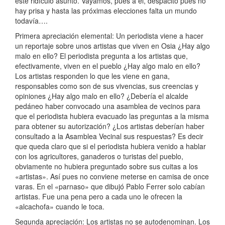
este ridículo asunto. Vayamos, pues a él, despacito pues no
hay prisa y hasta las próximas elecciones falta un mundo
todavía….
Primera apreciación elemental: Un periodista viene a hacer
un reportaje sobre unos artistas que viven en Osia ¿Hay algo
malo en ello? El periodista pregunta a los artistas que,
efectivamente, viven en el pueblo ¿Hay algo malo en ello?
Los artistas responden lo que les viene en gana,
responsables como son de sus vivencias, sus creencias y
opiniones ¿Hay algo malo en ello? ¿Debería el alcalde
pedáneo haber convocado una asamblea de vecinos para
que el periodista hubiera evacuado las preguntas a la misma
para obtener su autorización? ¿Los artistas deberían haber
consultado a la Asamblea Vecinal sus respuestas? Es decir
que queda claro que si el periodista hubiera venido a hablar
con los agricultores, ganaderos o turistas del pueblo,
obviamente no hubiera preguntado sobre sus cuitas a los
«artistas». Así pues no conviene meterse en camisa de once
varas. En el «parnaso» que dibujó Pablo Ferrer solo cabían
artistas. Fue una pena pero a cada uno le ofrecen la
«alcachofa» cuando le toca.
Segunda apreciación: Los artistas no se autodenominan. Los