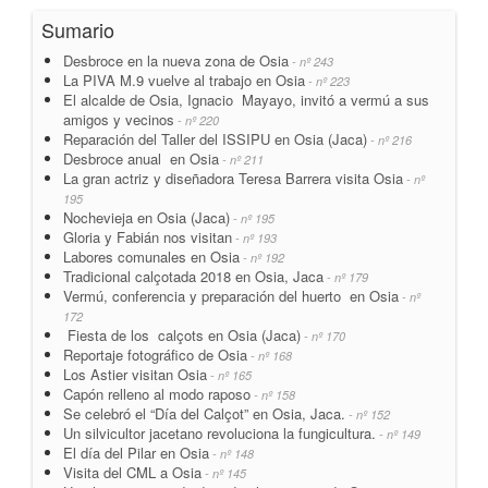
Sumario
Desbroce en la nueva zona de Osia
- nº 243
La PIVA M.9 vuelve al trabajo en Osia
- nº 223
El alcalde de Osia, Ignacio Mayayo, invitó a vermú a sus
amigos y vecinos
- nº 220
Reparación del Taller del ISSIPU en Osia (Jaca)
- nº 216
Desbroce anual en Osia
- nº 211
La gran actriz y diseñadora Teresa Barrera visita Osia
- nº
195
Nochevieja en Osia (Jaca)
- nº 195
Gloria y Fabián nos visitan
- nº 193
Labores comunales en Osia
- nº 192
Tradicional calçotada 2018 en Osia, Jaca
- nº 179
Vermú, conferencia y preparación del huerto en Osia
- nº
172
Fiesta de los calçots en Osia (Jaca)
- nº 170
Reportaje fotográfico de Osia
- nº 168
Los Astier visitan Osia
- nº 165
Capón relleno al modo raposo
- nº 158
Se celebró el “Día del Calçot” en Osia, Jaca.
- nº 152
Un silvicultor jacetano revoluciona la fungicultura.
- nº 149
El día del Pilar en Osia
- nº 148
Visita del CML a Osia
- nº 145