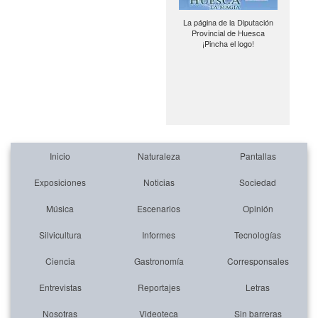
La página de la Diputación
Provincial de Huesca
¡Pincha el logo!
Inicio
Naturaleza
Pantallas
Exposiciones
Noticias
Sociedad
Música
Escenarios
Opinión
Silvicultura
Informes
Tecnologías
Ciencia
Gastronomía
Corresponsales
Entrevistas
Reportajes
Letras
Nosotras
Videoteca
Sin barreras