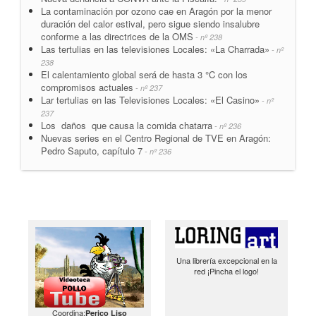
La contaminación por ozono cae en Aragón por la menor
duración del calor estival, pero sigue siendo insalubre
conforme a las directrices de la OMS
- nº 238
Las tertulias en las televisiones Locales: «La Charrada»
- nº
238
El calentamiento global será de hasta 3 °C con los
compromisos actuales
- nº 237
Lar tertulias en las Televisiones Locales: «El Casino»
- nº
237
Los daños que causa la comida chatarra
- nº 236
Nuevas series en el Centro Regional de TVE en Aragón:
Pedro Saputo, capítulo 7
- nº 236
Una librería excepcional en la
red ¡Pincha el logo!
Coordina:
Perico Liso