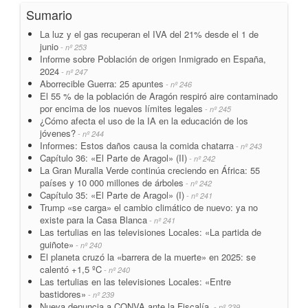
Sumario
La luz y el gas recuperan el IVA del 21% desde el 1 de
junio
- nº 253
Informe sobre Población de origen Inmigrado en España,
2024
- nº 247
Aborrecible Guerra: 25 apuntes
- nº 246
El 55 % de la población de Aragón respiró aire contaminado
por encima de los nuevos límites legales
- nº 245
¿Cómo afecta el uso de la IA en la educación de los
jóvenes?
- nº 244
Informes: Estos daños causa la comida chatarra
- nº 243
Capítulo 36: «El Parte de Aragol» (II)
- nº 242
La Gran Muralla Verde continúa creciendo en África: 55
países y 10 000 millones de árboles
- nº 242
Capítulo 35: «El Parte de Aragol» (I)
- nº 241
Trump «se carga» el cambio climático de nuevo: ya no
existe para la Casa Blanca
- nº 241
Las tertulias en las televisiones Locales: «La partida de
guiñote»
- nº 240
El planeta cruzó la «barrera de la muerte» en 2025: se
calentó +1,5 ºC
- nº 240
Las tertulias en las televisiones Locales: «Entre
bastidores»
- nº 239
Nueva denuncia a CONVA ante la Fiscalía.
- nº 239