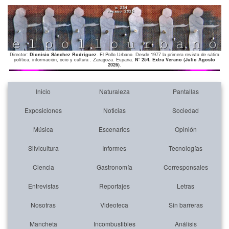
Director:
Dionisio Sánchez Rodríguez
. El Pollo Urbano. Desde 1977 la primera revista de sátira
política, información, ocio y cultura . Zaragoza. España.
Nº 254. Extra Verano (Julio Agosto
2026)
.
Inicio
Naturaleza
Pantallas
Exposiciones
Noticias
Sociedad
Música
Escenarios
Opinión
Silvicultura
Informes
Tecnologías
Ciencia
Gastronomía
Corresponsales
Entrevistas
Reportajes
Letras
Nosotras
Videoteca
Sin barreras
Mancheta
Incombustibles
Análisis