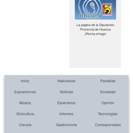
La página de la Diputación
Provincial de Huesca
¡Pincha el logo!
Inicio
Naturaleza
Pantallas
Exposiciones
Noticias
Sociedad
Música
Escenarios
Opinión
Silvicultura
Informes
Tecnologías
Ciencia
Gastronomía
Corresponsales