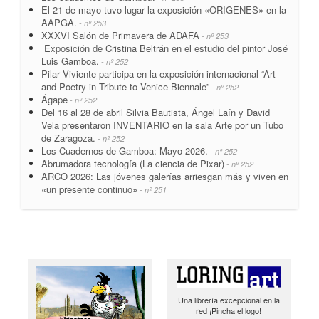
El 21 de mayo tuvo lugar la exposición «ORIGENES» en la
AAPGA.
- nº 253
XXXVI Salón de Primavera de ADAFA
- nº 253
Exposición de Cristina Beltrán en el estudio del pintor José
Luis Gamboa.
- nº 252
Pilar Viviente participa en la exposición internacional “Art
and Poetry in Tribute to Venice Biennale”
- nº 252
Ágape
- nº 252
Del 16 al 28 de abril Silvia Bautista, Ángel Laín y David
Vela presentaron INVENTARIO en la sala Arte por un Tubo
de Zaragoza.
- nº 252
Los Cuadernos de Gamboa: Mayo 2026.
- nº 252
Abrumadora tecnología (La ciencia de Pixar)
- nº 252
ARCO 2026: Las jóvenes galerías arriesgan más y viven en
«un presente continuo»
- nº 251
Una librería excepcional en la
red ¡Pincha el logo!