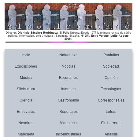
Director:
Dionisio Sánchez Rodríguez
. El Pollo Urbano. Desde 1977 la primera revista de sátira
política, información, ocio y cultura . Zaragoza. España.
Nº 254. Extra Verano (Julio Agosto
2026)
.
Inicio
Naturaleza
Pantallas
Exposiciones
Noticias
Sociedad
Música
Escenarios
Opinión
Silvicultura
Informes
Tecnologías
Ciencia
Gastronomía
Corresponsales
Entrevistas
Reportajes
Letras
Nosotras
Videoteca
Sin barreras
Mancheta
Incombustibles
Análisis