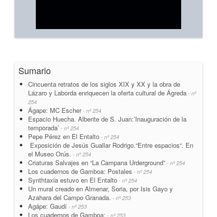
Sumario
Cincuenta retratos de los siglos XIX y XX y la obra de
Lázaro y Laborda enriquecen la oferta cultural de Ágreda
- nº
254
Ágape: MC Escher
- nº 254
Espacio Huecha. Alberite de S. Juan:’Inauguración de la
temporada’
- nº 254
Pepe Pérez en El Entalto
- nº 254
Exposición de Jesús Guallar Rodrigo.“Entre espacios“. En
el Museo Orús.
- nº 254
Criaturas Salvajes en “La Campana Urderground”
- nº 254
Los cuadernos de Gamboa: Postales
- nº 254
Synthtaxia estuvo en El Entalto
- nº 254
Un mural creado en Almenar, Soria, por Isis Gayo y
Azahara del Campo Granada.
- nº 253
Agápe: Gaudí
- nº 253
Los cuadernos de Gamboa:
- nº 253