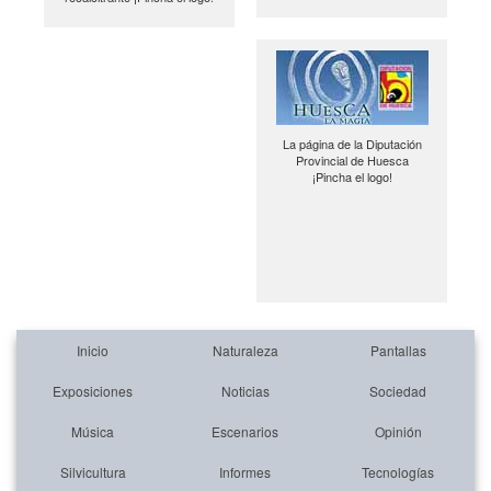
La página de la Diputación
Provincial de Huesca
¡Pincha el logo!
Inicio
Naturaleza
Pantallas
Exposiciones
Noticias
Sociedad
Música
Escenarios
Opinión
Silvicultura
Informes
Tecnologías