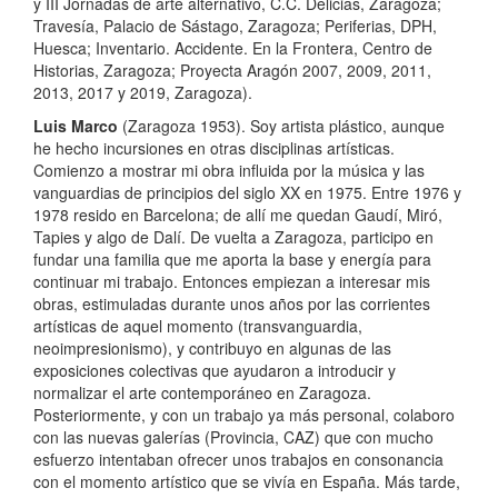
y III Jornadas de arte alternativo, C.C. Delicias, Zaragoza;
Travesía, Palacio de Sástago, Zaragoza; Periferias, DPH,
Huesca; Inventario. Accidente. En la Frontera, Centro de
Historias, Zaragoza; Proyecta Aragón 2007, 2009, 2011,
2013, 2017 y 2019, Zaragoza).
Luis Marco
(Zaragoza 1953). Soy artista plástico, aunque
he hecho incursiones en otras disciplinas artísticas.
Comienzo a mostrar mi obra influida por la música y las
vanguardias de principios del siglo XX en 1975. Entre 1976 y
1978 resido en Barcelona; de allí me quedan Gaudí, Miró,
Tapies y algo de Dalí. De vuelta a Zaragoza, participo en
fundar una familia que me aporta la base y energía para
continuar mi trabajo. Entonces empiezan a interesar mis
obras, estimuladas durante unos años por las corrientes
artísticas de aquel momento (transvanguardia,
neoimpresionismo), y contribuyo en algunas de las
exposiciones colectivas que ayudaron a introducir y
normalizar el arte contemporáneo en Zaragoza.
Posteriormente, y con un trabajo ya más personal, colaboro
con las nuevas galerías (Provincia, CAZ) que con mucho
esfuerzo intentaban ofrecer unos trabajos en consonancia
con el momento artístico que se vivía en España. Más tarde,