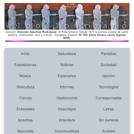
Director:
Dionisio Sánchez Rodríguez
. El Pollo Urbano. Desde 1977 la primera revista de sátira
política, información, ocio y cultura . Zaragoza. España.
Nº 254. Extra Verano (Julio Agosto
2026)
.
Inicio
Naturaleza
Pantallas
Exposiciones
Noticias
Sociedad
Música
Escenarios
Opinión
Silvicultura
Informes
Tecnologías
Ciencia
Gastronomía
Corresponsales
Entrevistas
Reportajes
Letras
Nosotras
Videoteca
Sin barreras
Mancheta
Incombustibles
Análisis