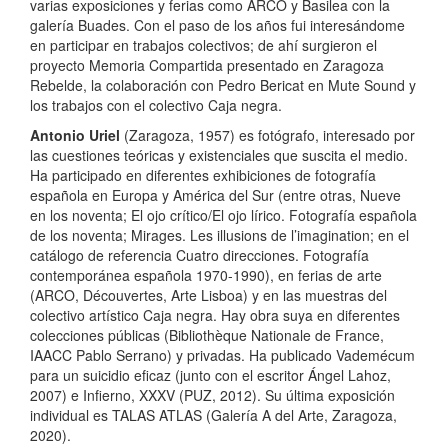
varias exposiciones y ferias como ARCO y Basilea con la
galería Buades. Con el paso de los años fui interesándome
en participar en trabajos colectivos; de ahí surgieron el
proyecto Memoria Compartida presentado en Zaragoza
Rebelde, la colaboración con Pedro Bericat en Mute Sound y
los trabajos con el colectivo Caja negra.
Antonio Uriel
(Zaragoza, 1957) es fotógrafo, interesado por
las cuestiones teóricas y existenciales que suscita el medio.
Ha participado en diferentes exhibiciones de fotografía
española en Europa y América del Sur (entre otras, Nueve
en los noventa; El ojo crítico/El ojo lírico. Fotografía española
de los noventa; Mirages. Les illusions de l’imagination; en el
catálogo de referencia Cuatro direcciones. Fotografía
contemporánea española 1970-1990), en ferias de arte
(ARCO, Découvertes, Arte Lisboa) y en las muestras del
colectivo artístico Caja negra. Hay obra suya en diferentes
colecciones públicas (Bibliothèque Nationale de France,
IAACC Pablo Serrano) y privadas. Ha publicado Vademécum
para un suicidio eficaz (junto con el escritor Ángel Lahoz,
2007) e Infierno, XXXV (PUZ, 2012). Su última exposición
individual es TALAS ATLAS (Galería A del Arte, Zaragoza,
2020).