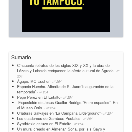
Sumario
Cincuenta retratos de los siglos XIX y XX y la obra de
Lázaro y Laborda enriquecen la oferta cultural de Ágreda
- nº
254
Ágape: MC Escher
- nº 254
Espacio Huecha. Alberite de S. Juan:’Inauguración de la
temporada’
- nº 254
Pepe Pérez en El Entalto
- nº 254
Exposición de Jesús Guallar Rodrigo.“Entre espacios“. En
el Museo Orús.
- nº 254
Criaturas Salvajes en “La Campana Urderground”
- nº 254
Los cuadernos de Gamboa: Postales
- nº 254
Synthtaxia estuvo en El Entalto
- nº 254
Un mural creado en Almenar, Soria, por Isis Gayo y