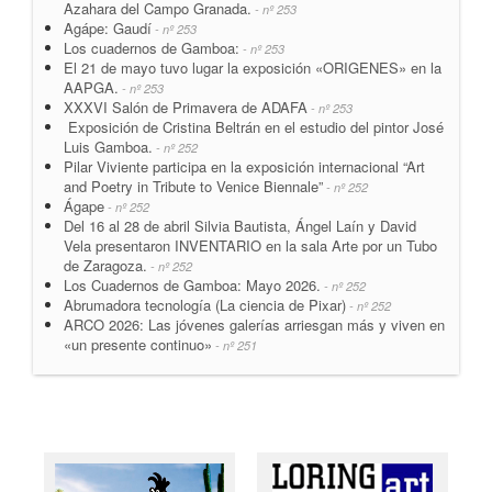
Azahara del Campo Granada.
- nº 253
Agápe: Gaudí
- nº 253
Los cuadernos de Gamboa:
- nº 253
El 21 de mayo tuvo lugar la exposición «ORIGENES» en la
AAPGA.
- nº 253
XXXVI Salón de Primavera de ADAFA
- nº 253
Exposición de Cristina Beltrán en el estudio del pintor José
Luis Gamboa.
- nº 252
Pilar Viviente participa en la exposición internacional “Art
and Poetry in Tribute to Venice Biennale”
- nº 252
Ágape
- nº 252
Del 16 al 28 de abril Silvia Bautista, Ángel Laín y David
Vela presentaron INVENTARIO en la sala Arte por un Tubo
de Zaragoza.
- nº 252
Los Cuadernos de Gamboa: Mayo 2026.
- nº 252
Abrumadora tecnología (La ciencia de Pixar)
- nº 252
ARCO 2026: Las jóvenes galerías arriesgan más y viven en
«un presente continuo»
- nº 251