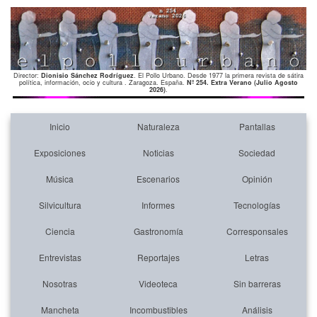
Director:
Dionisio Sánchez Rodríguez
. El Pollo Urbano. Desde 1977 la primera revista de sátira
política, información, ocio y cultura . Zaragoza. España.
Nº 254. Extra Verano (Julio Agosto
2026)
.
Inicio
Naturaleza
Pantallas
Exposiciones
Noticias
Sociedad
Música
Escenarios
Opinión
Silvicultura
Informes
Tecnologías
Ciencia
Gastronomía
Corresponsales
Entrevistas
Reportajes
Letras
Nosotras
Videoteca
Sin barreras
Mancheta
Incombustibles
Análisis