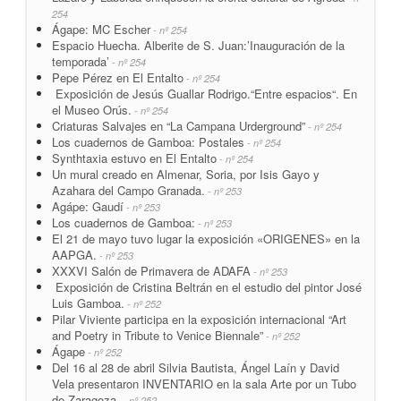
254
Ágape: MC Escher
- nº 254
Espacio Huecha. Alberite de S. Juan:’Inauguración de la
temporada’
- nº 254
Pepe Pérez en El Entalto
- nº 254
Exposición de Jesús Guallar Rodrigo.“Entre espacios“. En
el Museo Orús.
- nº 254
Criaturas Salvajes en “La Campana Urderground”
- nº 254
Los cuadernos de Gamboa: Postales
- nº 254
Synthtaxia estuvo en El Entalto
- nº 254
Un mural creado en Almenar, Soria, por Isis Gayo y
Azahara del Campo Granada.
- nº 253
Agápe: Gaudí
- nº 253
Los cuadernos de Gamboa:
- nº 253
El 21 de mayo tuvo lugar la exposición «ORIGENES» en la
AAPGA.
- nº 253
XXXVI Salón de Primavera de ADAFA
- nº 253
Exposición de Cristina Beltrán en el estudio del pintor José
Luis Gamboa.
- nº 252
Pilar Viviente participa en la exposición internacional “Art
and Poetry in Tribute to Venice Biennale”
- nº 252
Ágape
- nº 252
Del 16 al 28 de abril Silvia Bautista, Ángel Laín y David
Vela presentaron INVENTARIO en la sala Arte por un Tubo
de Zaragoza.
- nº 252